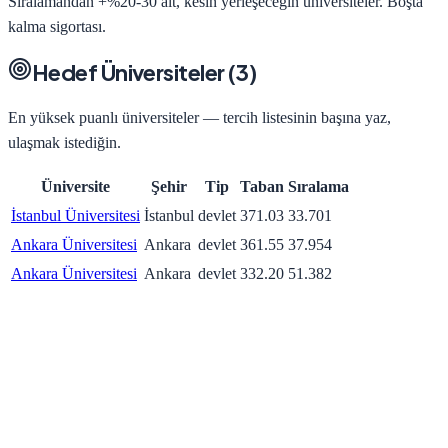
Sıralamandan +%20-30 alt, kesin yerleşeceğin üniversiteler. Boşta
kalma sigortası.
Hedef Üniversiteler (
3
)
En yüksek puanlı üniversiteler — tercih listesinin başına yaz,
ulaşmak istediğin.
Üniversite
Şehir
Tip
Taban
Sıralama
İstanbul Üniversitesi
İstanbul
devlet
371.03
33.701
Ankara Üniversitesi
Ankara
devlet
361.55
37.954
Ankara Üniversitesi
Ankara
devlet
332.20
51.382