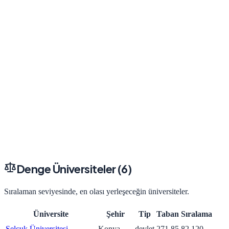
Denge Üniversiteler (
6
)
Sıralaman seviyesinde, en olası yerleşeceğin üniversiteler.
Üniversite
Şehir
Tip
Taban
Sıralama
Selçuk Üniversitesi
Konya
devlet
271.85
82.120