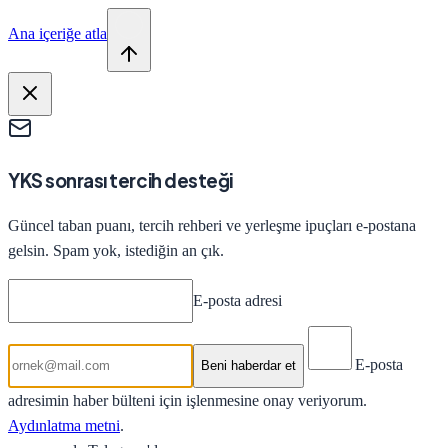
Ana içeriğe atla
YKS sonrası tercih desteği
Güncel taban puanı, tercih rehberi ve yerleşme ipuçları e-postana
gelsin. Spam yok, istediğin an çık.
E-posta adresi
E-posta
Beni haberdar et
adresimin haber bülteni için işlenmesine onay veriyorum.
Aydınlatma metni
.