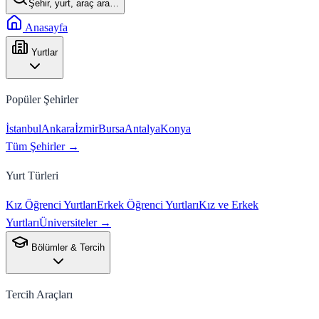
Şehir, yurt, araç ara…
Anasayfa
Yurtlar
Popüler Şehirler
İstanbul
Ankara
İzmir
Bursa
Antalya
Konya
Tüm Şehirler →
Yurt Türleri
Kız Öğrenci Yurtları
Erkek Öğrenci Yurtları
Kız ve Erkek
Yurtları
Üniversiteler →
Bölümler & Tercih
Tercih Araçları