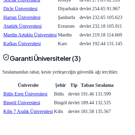
Dicle Üniversitesi
Diyarbakir
devlet
254.65
91.967
Harran Üniversitesi
Şanliurfa
devlet
232.65
105.623
Atatürk Üniversitesi
Erzurum
devlet
232.18
105.911
Mardin Artuklu Üniversitesi
Mardin
devlet
219.18
114.669
Kafkas Üniversitesi
Kars
devlet
192.44
131.145
Garanti Üniversiteler (
3
)
Sıralamandan rahat, kesin yerleşeceğin güvenlik ağı tercihler.
Üniversite
Şehir
Tip
Taban
Sıralama
Bitlis Eren Üniversitesi
Bitlis
devlet
191.46
131.599
Bingöl Üniversitesi
Bingöl
devlet
189.44
132.535
Kilis 7 Aralık Üniversitesi
Kilis
devlet
181.58
135.567