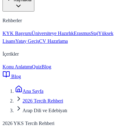
Rehberler
KYK Başvuru
Üniversiteye Hazırlık
Erasmus
Staj
Yüksek
Lisans
Yatay Geçiş
CV Hazırlama
İçerikler
Konu Anlatımı
Quiz
Blog
Blog
Ana Sayfa
2026 Tercih Rehberi
Arap Dili ve Edebiyatı
2026 YKS Tercih Rehberi