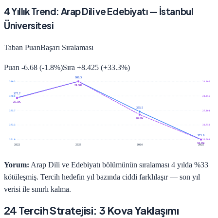
4
Yıllık Trend:
Arap Dili ve Edebiyatı
—
İstanbul
Üniversitesi
Taban Puan
Başarı Sıralaması
Puan
-6.68
(
-1.8
%)
Sıra
+
8.425
(
+
33.3
%)
380.3
380.3
21.906
21.9K
377.7
378.0
24.855
25.3K
375.5
375.7
27.804
28.6K
373.3
30.752
371.0
371.0
33.701
33.7K
2022
2023
2024
2025
Yorum:
Arap Dili ve Edebiyatı bölümünün sıralaması 4 yılda %33
kötüleşmiş. Tercih hedefin yıl bazında ciddi farklılaşır — son yıl
verisi ile sınırlı kalma.
24 Tercih Stratejisi: 3 Kova Yaklaşımı