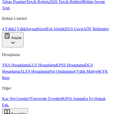
Taban Puanları
Tercih Robotu
2026 Tercih Rehberi
Bölüm Seçme
Testi
Bölüm Listeleri
4 Yıllık
2 Yıllık
Sayısal
Sözel
Eşit Ağırlık
DGS Geçiş
AÖF Bölümleri
Araçlar
Hesaplama
YKS Hesaplama
LGS Hesaplama
KPSS Hesaplama
DGS
Hesaplama
ALES Hesaplama
Not Ortalaması
4 Yıllık Maliyet
KYK
Burs
Diğer
Kaç Net Gerekir?
Üniversite Ücretleri
KPSS Atama
En İyi Hukuk
Fak.
Kaynaklar