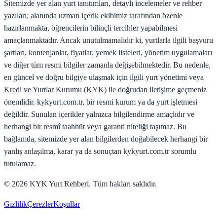
Sitemizde yer alan yurt tanıtımları, detaylı incelemeler ve rehber
yazıları; alanında uzman içerik ekibimiz tarafından özenle
hazırlanmakta, öğrencilerin bilinçli tercihler yapabilmesi
amaçlanmaktadır. Ancak unutulmamalıdır ki, yurtlarla ilgili başvuru
şartları, kontenjanlar, fiyatlar, yemek listeleri, yönetim uygulamaları
ve diğer tüm resmi bilgiler zamanla değişebilmektedir. Bu nedenle,
en güncel ve doğru bilgiye ulaşmak için ilgili yurt yönetimi veya
Kredi ve Yurtlar Kurumu (KYK) ile doğrudan iletişime geçmeniz
önemlidir. kykyurt.com.tr, bir resmi kurum ya da yurt işletmesi
değildir. Sunulan içerikler yalnızca bilgilendirme amaçlıdır ve
herhangi bir resmî taahhüt veya garanti niteliği taşımaz. Bu
bağlamda, sitemizde yer alan bilgilerden doğabilecek herhangi bir
yanlış anlaşılma, karar ya da sonuçtan kykyurt.com.tr sorumlu
tutulamaz.
©
2026
KYK Yurt Rehberi. Tüm hakları saklıdır.
Gizlilik
Çerezler
Koşullar