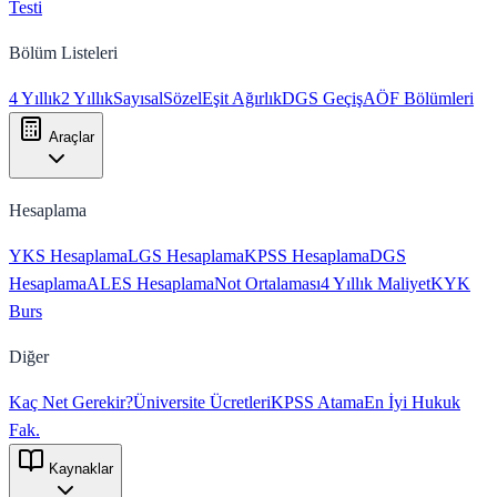
Testi
Bölüm Listeleri
4 Yıllık
2 Yıllık
Sayısal
Sözel
Eşit Ağırlık
DGS Geçiş
AÖF Bölümleri
Araçlar
Hesaplama
YKS Hesaplama
LGS Hesaplama
KPSS Hesaplama
DGS
Hesaplama
ALES Hesaplama
Not Ortalaması
4 Yıllık Maliyet
KYK
Burs
Diğer
Kaç Net Gerekir?
Üniversite Ücretleri
KPSS Atama
En İyi Hukuk
Fak.
Kaynaklar