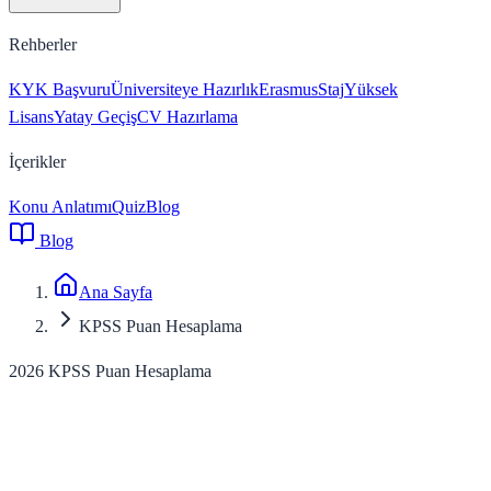
Rehberler
KYK Başvuru
Üniversiteye Hazırlık
Erasmus
Staj
Yüksek
Lisans
Yatay Geçiş
CV Hazırlama
İçerikler
Konu Anlatımı
Quiz
Blog
Blog
Ana Sayfa
KPSS Puan Hesaplama
2026 KPSS Puan Hesaplama