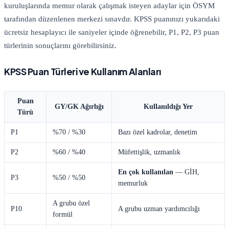
kuruluşlarında memur olarak çalışmak isteyen adaylar için ÖSYM
tarafından düzenlenen merkezi sınavdır. KPSS puanınızı yukarıdaki
ücretsiz hesaplayıcı ile saniyeler içinde öğrenebilir, P1, P2, P3 puan
türlerinin sonuçlarını görebilirsiniz.
KPSS Puan Türleri ve Kullanım Alanları
Puan
GY/GK Ağırlığı
Kullanıldığı Yer
Türü
P1
%70 / %30
Bazı özel kadrolar, denetim
P2
%60 / %40
Müfettişlik, uzmanlık
En çok kullanılan
— GİH,
P3
%50 / %50
memurluk
A grubu özel
P10
A grubu uzman yardımcılığı
formül