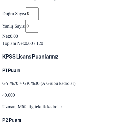
Doğru Sayısı
Yanlış Sayısı
Net:
0.00
Toplam Net:
0.00
/ 120
KPSS
Lisans
Puanlarınız
P1 Puanı
GY %70 + GK %30 (A Grubu kadrolar)
40.000
Uzman, Müfettiş, teknik kadrolar
P2 Puanı