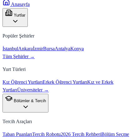
Anasayfa
Yurtlar
Popüler Şehirler
İstanbul
Ankara
İzmir
Bursa
Antalya
Konya
Tüm Şehirler →
Yurt Türleri
Kız Öğrenci Yurtları
Erkek Öğrenci Yurtları
Kız ve Erkek
Yurtları
Üniversiteler →
Bölümler & Tercih
Tercih Araçları
Taban Puanları
Tercih Robotu
2026 Tercih Rehberi
Bölüm Seçme