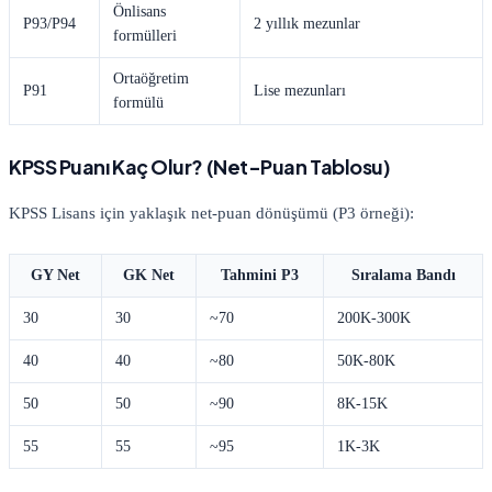
Önlisans
P93/P94
2 yıllık mezunlar
formülleri
Ortaöğretim
P91
Lise mezunları
formülü
KPSS Puanı Kaç Olur? (Net-Puan Tablosu)
KPSS Lisans için yaklaşık net-puan dönüşümü (P3 örneği):
GY Net
GK Net
Tahmini P3
Sıralama Bandı
30
30
~70
200K-300K
40
40
~80
50K-80K
50
50
~90
8K-15K
55
55
~95
1K-3K