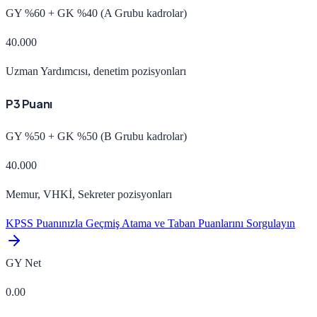
GY %60 + GK %40 (A Grubu kadrolar)
40.000
Uzman Yardımcısı, denetim pozisyonları
P3 Puanı
GY %50 + GK %50 (B Grubu kadrolar)
40.000
Memur, VHKİ, Sekreter pozisyonları
KPSS Puanınızla Geçmiş Atama ve Taban Puanlarını Sorgulayın
GY Net
0.00