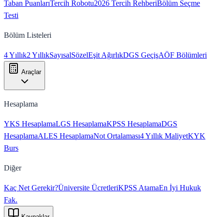
Taban Puanları
Tercih Robotu
2026 Tercih Rehberi
Bölüm Seçme
Testi
Bölüm Listeleri
4 Yıllık
2 Yıllık
Sayısal
Sözel
Eşit Ağırlık
DGS Geçiş
AÖF Bölümleri
Araçlar
Hesaplama
YKS Hesaplama
LGS Hesaplama
KPSS Hesaplama
DGS
Hesaplama
ALES Hesaplama
Not Ortalaması
4 Yıllık Maliyet
KYK
Burs
Diğer
Kaç Net Gerekir?
Üniversite Ücretleri
KPSS Atama
En İyi Hukuk
Fak.
Kaynaklar