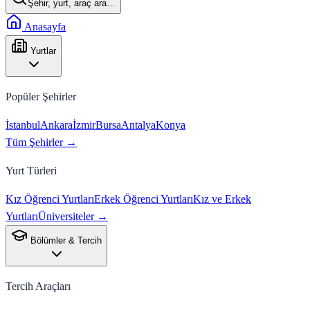
Şehir, yurt, araç ara…
Anasayfa
Yurtlar
Popüler Şehirler
İstanbul
Ankara
İzmir
Bursa
Antalya
Konya
Tüm Şehirler →
Yurt Türleri
Kız Öğrenci Yurtları
Erkek Öğrenci Yurtları
Kız ve Erkek
Yurtları
Üniversiteler →
Bölümler & Tercih
Tercih Araçları