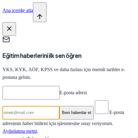
Ana içeriğe atla
Eğitim haberlerini ilk sen öğren
YKS, KYK, AÖF, KPSS ve daha fazlası için önemli tarihler e-
postana gelsin.
E-posta adresi
E-posta
Beni haberdar et
adresimin haber bülteni için işlenmesine onay veriyorum.
Aydınlatma metni
.