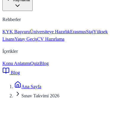
Rehberler
KYK Başvuru
Üniversiteye Hazırlık
Erasmus
Staj
Yüksek
Lisans
Yatay Geçiş
CV Hazırlama
İçerikler
Konu Anlatımı
Quiz
Blog
Blog
Ana Sayfa
Sınav Takvimi 2026