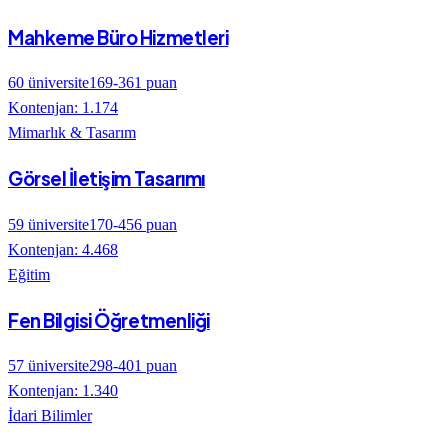
Mahkeme Büro Hizmetleri
60
üniversite
169
-
361
puan
Kontenjan:
1.174
Mimarlık & Tasarım
Görsel İletişim Tasarımı
59
üniversite
170
-
456
puan
Kontenjan:
4.468
Eğitim
Fen Bilgisi Öğretmenliği
57
üniversite
298
-
401
puan
Kontenjan:
1.340
İdari Bilimler