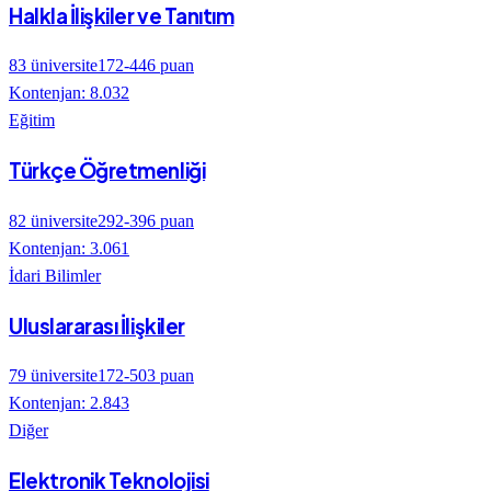
Halkla İlişkiler ve Tanıtım
83
üniversite
172
-
446
puan
Kontenjan:
8.032
Eğitim
Türkçe Öğretmenliği
82
üniversite
292
-
396
puan
Kontenjan:
3.061
İdari Bilimler
Uluslararası İlişkiler
79
üniversite
172
-
503
puan
Kontenjan:
2.843
Diğer
Elektronik Teknolojisi