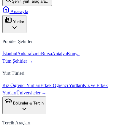
Şehir, yurt, araç ara…
Anasayfa
Yurtlar
Popüler Şehirler
İstanbul
Ankara
İzmir
Bursa
Antalya
Konya
Tüm Şehirler →
Yurt Türleri
Kız Öğrenci Yurtları
Erkek Öğrenci Yurtları
Kız ve Erkek
Yurtları
Üniversiteler →
Bölümler & Tercih
Tercih Araçları