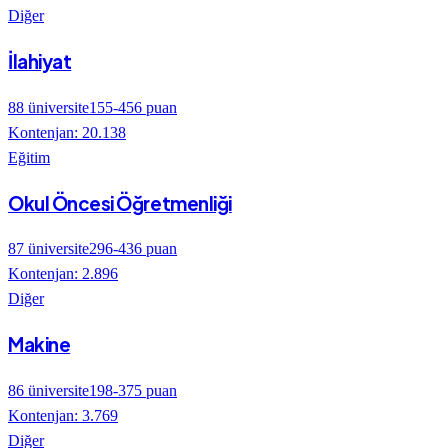
Diğer
İlahiyat
88
üniversite
155
-
456
puan
Kontenjan:
20.138
Eğitim
Okul Öncesi Öğretmenliği
87
üniversite
296
-
436
puan
Kontenjan:
2.896
Diğer
Makine
86
üniversite
198
-
375
puan
Kontenjan:
3.769
Diğer