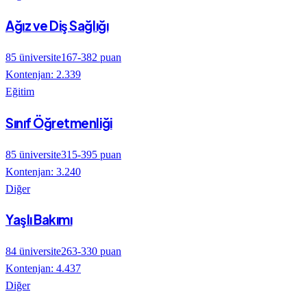
Ağız ve Diş Sağlığı
85
üniversite
167
-
382
puan
Kontenjan:
2.339
Eğitim
Sınıf Öğretmenliği
85
üniversite
315
-
395
puan
Kontenjan:
3.240
Diğer
Yaşlı Bakımı
84
üniversite
263
-
330
puan
Kontenjan:
4.437
Diğer