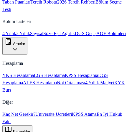
Taban Puanları
Tercih Robotu
2026 Tercih Rehberi
Bölüm Seçme
Testi
Bölüm Listeleri
4 Yıllık
2 Yıllık
Sayısal
Sözel
Eşit Ağırlık
DGS Geçiş
AÖF Bölümleri
Araçlar
Hesaplama
YKS Hesaplama
LGS Hesaplama
KPSS Hesaplama
DGS
Hesaplama
ALES Hesaplama
Not Ortalaması
4 Yıllık Maliyet
KYK
Burs
Diğer
Kaç Net Gerekir?
Üniversite Ücretleri
KPSS Atama
En İyi Hukuk
Fak.
Kaynaklar