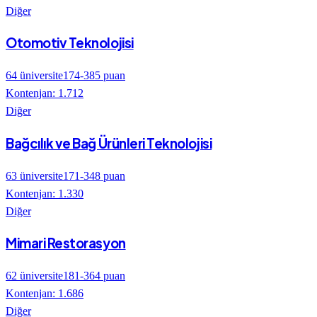
Diğer
Otomotiv Teknolojisi
64
üniversite
174
-
385
puan
Kontenjan:
1.712
Diğer
Bağcılık ve Bağ Ürünleri Teknolojisi
63
üniversite
171
-
348
puan
Kontenjan:
1.330
Diğer
Mimari Restorasyon
62
üniversite
181
-
364
puan
Kontenjan:
1.686
Diğer