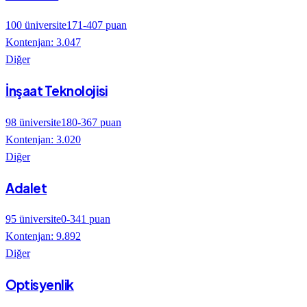
100
üniversite
171
-
407
puan
Kontenjan:
3.047
Diğer
İnşaat Teknolojisi
98
üniversite
180
-
367
puan
Kontenjan:
3.020
Diğer
Adalet
95
üniversite
0
-
341
puan
Kontenjan:
9.892
Diğer
Optisyenlik