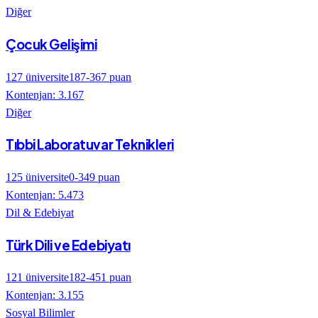
Diğer
Çocuk Gelişimi
127
üniversite
187
-
367
puan
Kontenjan:
3.167
Diğer
Tıbbi Laboratuvar Teknikleri
125
üniversite
0
-
349
puan
Kontenjan:
5.473
Dil & Edebiyat
Türk Dili ve Edebiyatı
121
üniversite
182
-
451
puan
Kontenjan:
3.155
Sosyal Bilimler