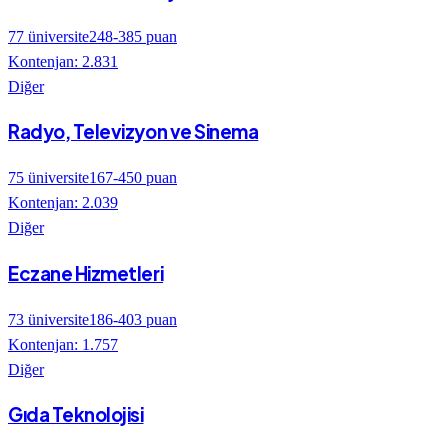
77
üniversite
248
-
385
puan
Kontenjan:
2.831
Diğer
Radyo, Televizyon ve Sinema
75
üniversite
167
-
450
puan
Kontenjan:
2.039
Diğer
Eczane Hizmetleri
73
üniversite
186
-
403
puan
Kontenjan:
1.757
Diğer
Gıda Teknolojisi