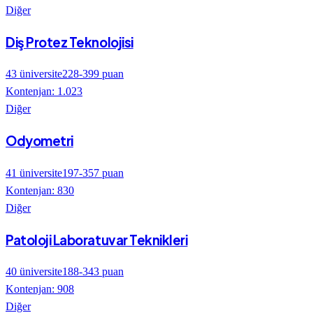
Diğer
Diş Protez Teknolojisi
43
üniversite
228
-
399
puan
Kontenjan:
1.023
Diğer
Odyometri
41
üniversite
197
-
357
puan
Kontenjan:
830
Diğer
Patoloji Laboratuvar Teknikleri
40
üniversite
188
-
343
puan
Kontenjan:
908
Diğer