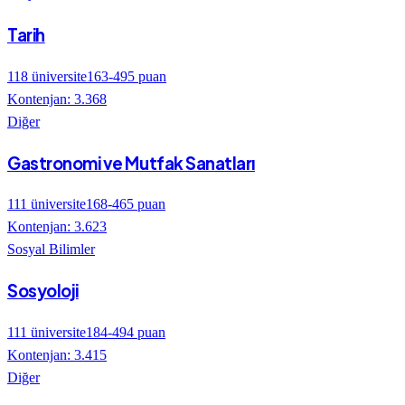
Tarih
118
üniversite
163
-
495
puan
Kontenjan:
3.368
Diğer
Gastronomi ve Mutfak Sanatları
111
üniversite
168
-
465
puan
Kontenjan:
3.623
Sosyal Bilimler
Sosyoloji
111
üniversite
184
-
494
puan
Kontenjan:
3.415
Diğer