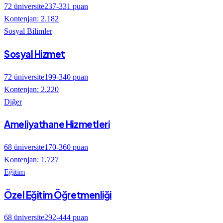
72
üniversite
237
-
331
puan
Kontenjan:
2.182
Sosyal Bilimler
Sosyal Hizmet
72
üniversite
199
-
340
puan
Kontenjan:
2.220
Diğer
Ameliyathane Hizmetleri
68
üniversite
170
-
360
puan
Kontenjan:
1.727
Eğitim
Özel Eğitim Öğretmenliği
68
üniversite
292
-
444
puan