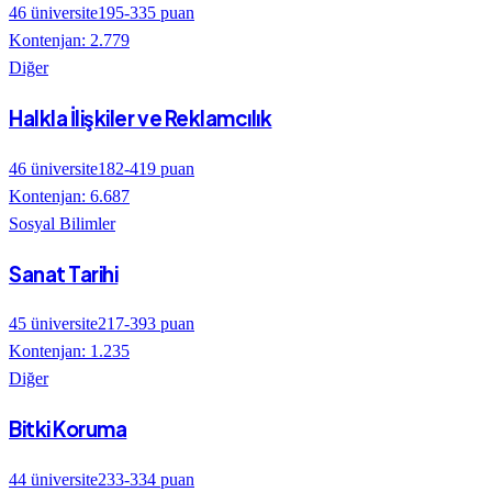
46
üniversite
195
-
335
puan
Kontenjan:
2.779
Diğer
Halkla İlişkiler ve Reklamcılık
46
üniversite
182
-
419
puan
Kontenjan:
6.687
Sosyal Bilimler
Sanat Tarihi
45
üniversite
217
-
393
puan
Kontenjan:
1.235
Diğer
Bitki Koruma
44
üniversite
233
-
334
puan