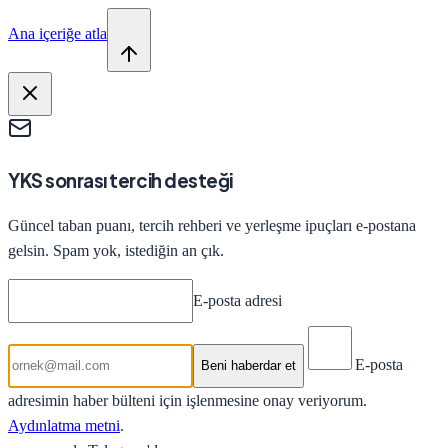
Ana içeriğe atla
YKS sonrası tercih desteği
Güncel taban puanı, tercih rehberi ve yerleşme ipuçları e-postana
gelsin. Spam yok, istediğin an çık.
E-posta adresi
E-posta
Beni haberdar et
adresimin haber bülteni için işlenmesine onay veriyorum.
Aydınlatma metni
.