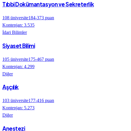
Tıbbi Dokümantasyon ve Sekreterlik
108
üniversite
184
-
373
puan
Kontenjan:
3.535
İdari Bilimler
Siyaset Bilimi
105
üniversite
175
-
467
puan
Kontenjan:
4.299
Diğer
Aşçılık
103
üniversite
177
-
416
puan
Kontenjan:
5.273
Diğer
Anestezi