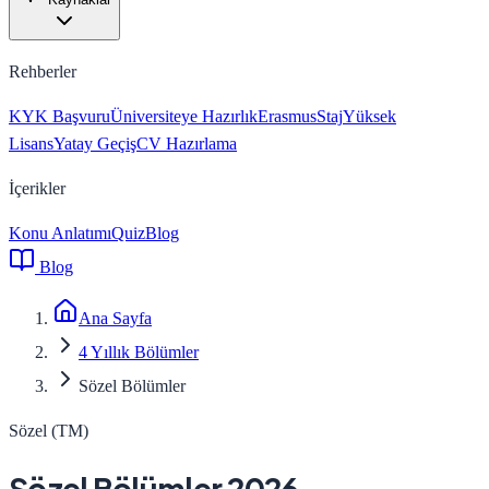
Rehberler
KYK Başvuru
Üniversiteye Hazırlık
Erasmus
Staj
Yüksek
Lisans
Yatay Geçiş
CV Hazırlama
İçerikler
Konu Anlatımı
Quiz
Blog
Blog
Ana Sayfa
4 Yıllık Bölümler
Sözel Bölümler
Sözel (TM)
Sözel Bölümler 2026