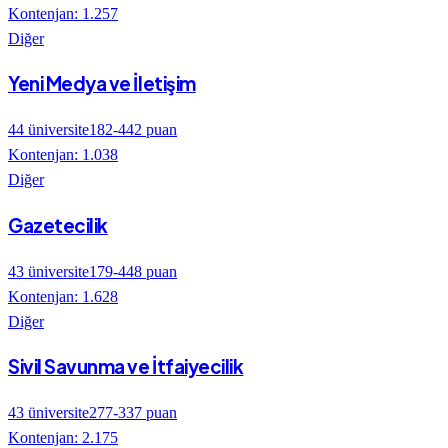
Kontenjan:
1.257
Diğer
Yeni Medya ve İletişim
44
üniversite
182
-
442
puan
Kontenjan:
1.038
Diğer
Gazetecilik
43
üniversite
179
-
448
puan
Kontenjan:
1.628
Diğer
Sivil Savunma ve İtfaiyecilik
43
üniversite
277
-
337
puan
Kontenjan:
2.175