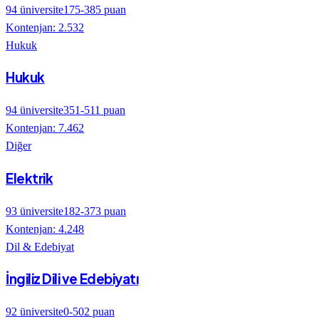
94
üniversite
175
-
385
puan
Kontenjan:
2.532
Hukuk
Hukuk
94
üniversite
351
-
511
puan
Kontenjan:
7.462
Diğer
Elektrik
93
üniversite
182
-
373
puan
Kontenjan:
4.248
Dil & Edebiyat
İngiliz Dili ve Edebiyatı
92
üniversite
0
-
502
puan