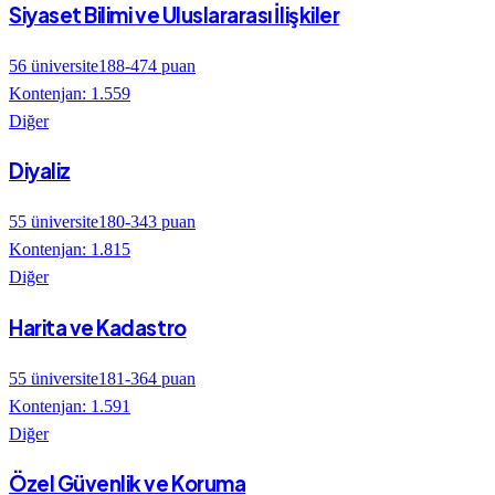
Siyaset Bilimi ve Uluslararası İlişkiler
56
üniversite
188
-
474
puan
Kontenjan:
1.559
Diğer
Diyaliz
55
üniversite
180
-
343
puan
Kontenjan:
1.815
Diğer
Harita ve Kadastro
55
üniversite
181
-
364
puan
Kontenjan:
1.591
Diğer
Özel Güvenlik ve Koruma