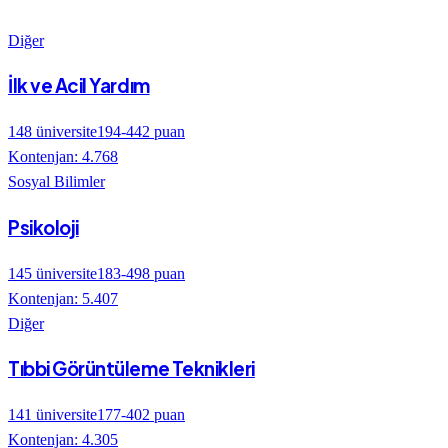
Diğer
İlk ve Acil Yardım
148
üniversite
194
-
442
puan
Kontenjan:
4.768
Sosyal Bilimler
Psikoloji
145
üniversite
183
-
498
puan
Kontenjan:
5.407
Diğer
Tıbbi Görüntüleme Teknikleri
141
üniversite
177
-
402
puan
Kontenjan:
4.305