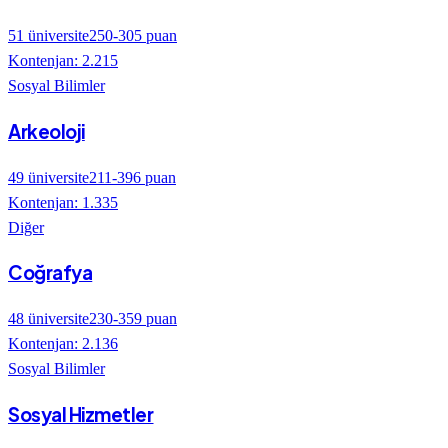
51
üniversite
250
-
305
puan
Kontenjan:
2.215
Sosyal Bilimler
Arkeoloji
49
üniversite
211
-
396
puan
Kontenjan:
1.335
Diğer
Coğrafya
48
üniversite
230
-
359
puan
Kontenjan:
2.136
Sosyal Bilimler
Sosyal Hizmetler