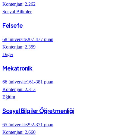
Kontenjan:
2.262
Sosyal Bilimler
Felsefe
68
üniversite
207
-
477
puan
Kontenjan:
2.359
Diğer
Mekatronik
66
üniversite
161
-
381
puan
Kontenjan:
2.313
Eğitim
Sosyal Bilgiler Öğretmenliği
65
üniversite
292
-
371
puan
Kontenjan:
2.660