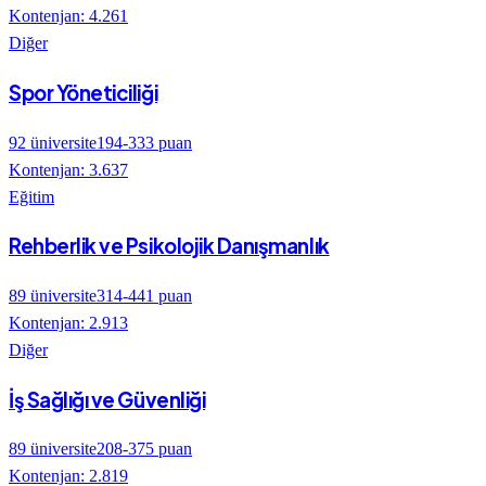
Kontenjan:
4.261
Diğer
Spor Yöneticiliği
92
üniversite
194
-
333
puan
Kontenjan:
3.637
Eğitim
Rehberlik ve Psikolojik Danışmanlık
89
üniversite
314
-
441
puan
Kontenjan:
2.913
Diğer
İş Sağlığı ve Güvenliği
89
üniversite
208
-
375
puan
Kontenjan:
2.819