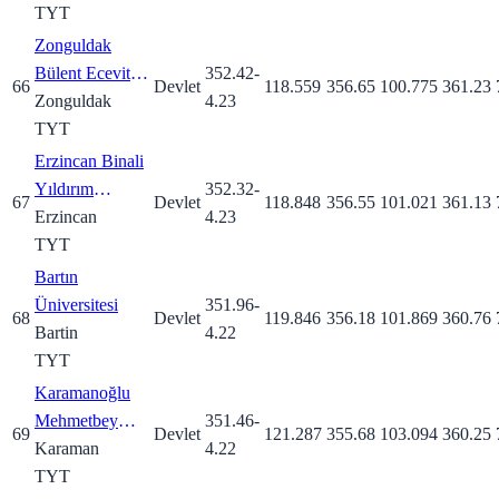
TYT
Zonguldak
Bülent Ecevit
352.42
-
66
Devlet
118.559
356.65
100.775
361.23
Üniversitesi
Zonguldak
4.23
TYT
Erzincan Binali
Yıldırım
352.32
-
67
Devlet
118.848
356.55
101.021
361.13
Üniversitesi
Erzincan
4.23
TYT
Bartın
Üniversitesi
351.96
-
68
Devlet
119.846
356.18
101.869
360.76
Bartin
4.22
TYT
Karamanoğlu
Mehmetbey
351.46
-
69
Devlet
121.287
355.68
103.094
360.25
Üniversitesi
Karaman
4.22
TYT