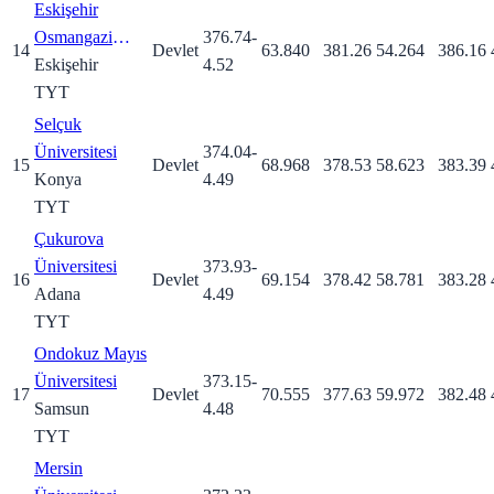
Eskişehir
Osmangazi
376.74
-
14
Devlet
63.840
381.26
54.264
386.16
Üniversitesi
Eskişehir
4.52
TYT
Selçuk
Üniversitesi
374.04
-
15
Devlet
68.968
378.53
58.623
383.39
Konya
4.49
TYT
Çukurova
Üniversitesi
373.93
-
16
Devlet
69.154
378.42
58.781
383.28
Adana
4.49
TYT
Ondokuz Mayıs
Üniversitesi
373.15
-
17
Devlet
70.555
377.63
59.972
382.48
Samsun
4.48
TYT
Mersin