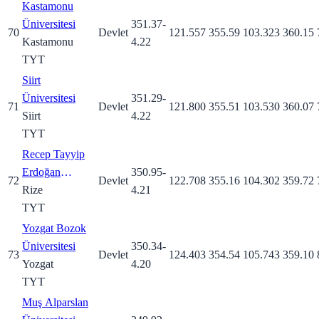
Kastamonu
Üniversitesi
351.37
-
70
Devlet
121.557
355.59
103.323
360.15
Kastamonu
4.22
TYT
Siirt
Üniversitesi
351.29
-
71
Devlet
121.800
355.51
103.530
360.07
Siirt
4.22
TYT
Recep Tayyip
Erdoğan
350.95
-
72
Devlet
122.708
355.16
104.302
359.72
Üniversitesi
Rize
4.21
TYT
Yozgat Bozok
Üniversitesi
350.34
-
73
Devlet
124.403
354.54
105.743
359.10
Yozgat
4.20
TYT
Muş Alparslan