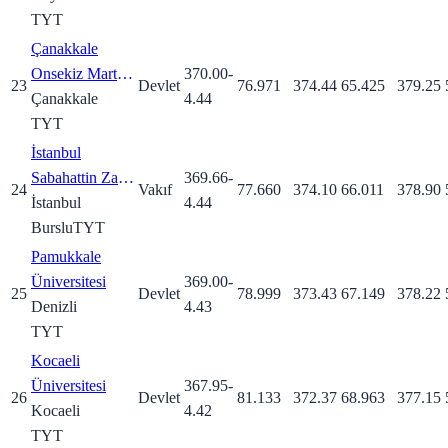
TYT
Çanakkale
Onsekiz Mart
370.00
-
23
Devlet
76.971
374.44
65.425
379.25
Üniversitesi
Çanakkale
4.44
TYT
İstanbul
Sabahattin Zaim
369.66
-
24
Vakıf
77.660
374.10
66.011
378.90
Üniversitesi
İstanbul
4.44
Burslu
TYT
Pamukkale
Üniversitesi
369.00
-
25
Devlet
78.999
373.43
67.149
378.22
Denizli
4.43
TYT
Kocaeli
Üniversitesi
367.95
-
26
Devlet
81.133
372.37
68.963
377.15
Kocaeli
4.42
TYT