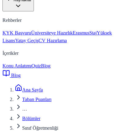
Rehberler
KYK Başvuru
Üniversiteye Hazırlık
Erasmus
Staj
Yüksek
Lisans
Yatay Geçiş
CV Hazırlama
İçerikler
Konu Anlatımı
Quiz
Blog
Blog
Ana Sayfa
Taban Puanları
…
Bölümler
Sınıf Öğretmenliği