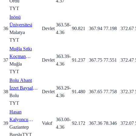
Ordu
4.37
TYT
İnönü
Üniversitesi
363.58
-
36
Devlet
90.821
367.94
77.198
372.67
Malatya
4.36
TYT
Muğla Sıtkı
Koçman
363.39
-
37
Devlet
91.237
367.75
77.551
372.47
Üniversitesi
Muğla
4.36
TYT
Bolu Abant
İzzet Baysal
363.29
-
38
Devlet
91.480
367.65
77.758
372.37
Üniversitesi
Bolu
4.36
TYT
Hasan
Kalyoncu
363.00
-
39
Vakıf
92.172
367.36
78.346
372.07
Üniversitesi
Gaziantep
4.36
Burslu
TYT