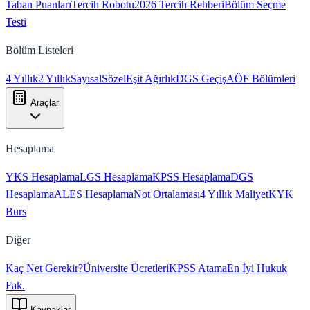
Taban Puanları
Tercih Robotu
2026 Tercih Rehberi
Bölüm Seçme
Testi
Bölüm Listeleri
4 Yıllık
2 Yıllık
Sayısal
Sözel
Eşit Ağırlık
DGS Geçiş
AÖF Bölümleri
Araçlar
Hesaplama
YKS Hesaplama
LGS Hesaplama
KPSS Hesaplama
DGS
Hesaplama
ALES Hesaplama
Not Ortalaması
4 Yıllık Maliyet
KYK
Burs
Diğer
Kaç Net Gerekir?
Üniversite Ücretleri
KPSS Atama
En İyi Hukuk
Fak.
Kaynaklar