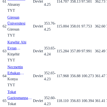
61
Devlet
114.707
358.13
97.501
362.73
Aksaray
4.25
TYT
Giresun
Üniversitesi
353.76
-
62
Devlet
115.004
358.01
97.753
362.60
Giresun
4.25
TYT
Kırşehir Ahi
Evran
353.65
-
63
Devlet
115.284
357.89
97.991
362.49
Üniversitesi
Kirşehir
4.24
TYT
Necmettin
Erbakan
352.65
-
64
Devlet
117.968
356.88
100.273
361.47
Üniversitesi
Konya
4.23
TYT
Tokat
Gaziosmanpaşa
352.60
-
65
Devlet
118.110
356.83
100.394
361.41
Üniversitesi
Tokat
4.23