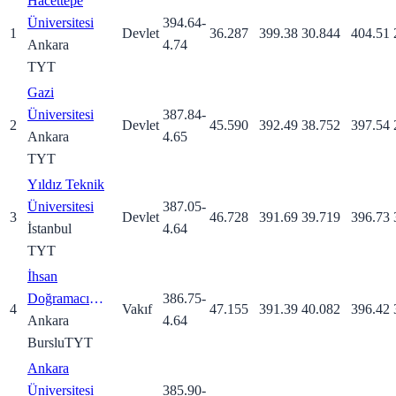
Hacettepe
Üniversitesi
394.64
-
1
Devlet
36.287
399.38
30.844
404.51
Ankara
4.74
TYT
Gazi
Üniversitesi
387.84
-
2
Devlet
45.590
392.49
38.752
397.54
Ankara
4.65
TYT
Yıldız Teknik
Üniversitesi
387.05
-
3
Devlet
46.728
391.69
39.719
396.73
İstanbul
4.64
TYT
İhsan
Doğramacı
386.75
-
4
Vakıf
47.155
391.39
40.082
396.42
Bilkent
Ankara
4.64
Üniversitesi
Burslu
TYT
Ankara
Üniversitesi
385.90
-