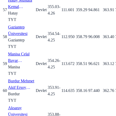
Hatay Mustafa
Kemal
355.03
-
57
Devlet
111.601
359.29
94.861
363.91
Üniversitesi
Hatay
4.26
TYT
Gaziantep
Üniversitesi
354.54
-
58
Devlet
112.950
358.79
96.008
363.40
Gaziantep
4.25
TYT
Manisa Celal
Bayar
354.26
-
59
Devlet
113.672
358.51
96.621
363.12
Üniversitesi
Manisa
4.25
TYT
Burdur Mehmet
Akif Ersoy
353.91
-
60
Devlet
114.635
358.16
97.440
362.76
Üniversitesi
Burdur
4.25
TYT
Aksaray
Üniversitesi
353.88
-