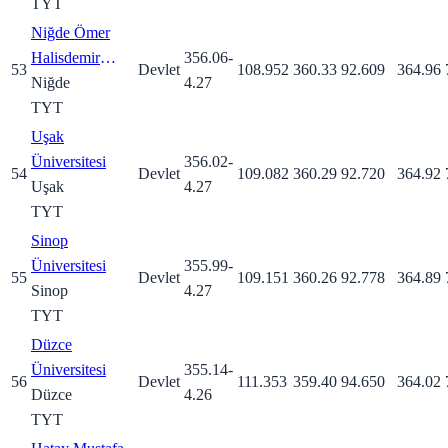
TYT
Niğde Ömer
Halisdemir
356.06
-
53
Devlet
108.952
360.33
92.609
364.96
Üniversitesi
Niğde
4.27
TYT
Uşak
Üniversitesi
356.02
-
54
Devlet
109.082
360.29
92.720
364.92
Uşak
4.27
TYT
Sinop
Üniversitesi
355.99
-
55
Devlet
109.151
360.26
92.778
364.89
Sinop
4.27
TYT
Düzce
Üniversitesi
355.14
-
56
Devlet
111.353
359.40
94.650
364.02
Düzce
4.26
TYT