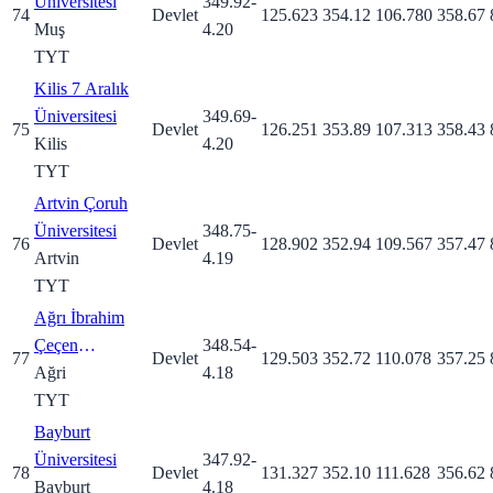
Üniversitesi
349.92
-
74
Devlet
125.623
354.12
106.780
358.67
Muş
4.20
TYT
Kilis 7 Aralık
Üniversitesi
349.69
-
75
Devlet
126.251
353.89
107.313
358.43
Kilis
4.20
TYT
Artvin Çoruh
Üniversitesi
348.75
-
76
Devlet
128.902
352.94
109.567
357.47
Artvin
4.19
TYT
Ağrı İbrahim
Çeçen
348.54
-
77
Devlet
129.503
352.72
110.078
357.25
Üniversitesi
Ağri
4.18
TYT
Bayburt
Üniversitesi
347.92
-
78
Devlet
131.327
352.10
111.628
356.62
Bayburt
4.18