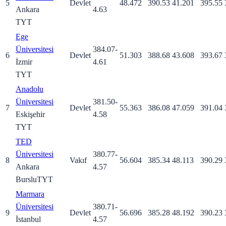
5
Devlet
48.472
390.53
41.201
395.55
Ankara
4.63
TYT
Ege
Üniversitesi
384.07
-
6
Devlet
51.303
388.68
43.608
393.67
İzmir
4.61
TYT
Anadolu
Üniversitesi
381.50
-
7
Devlet
55.363
386.08
47.059
391.04
Eskişehir
4.58
TYT
TED
Üniversitesi
380.77
-
8
Vakıf
56.604
385.34
48.113
390.29
Ankara
4.57
Burslu
TYT
Marmara
Üniversitesi
380.71
-
9
Devlet
56.696
385.28
48.192
390.23
İstanbul
4.57