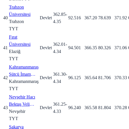
Trabzon
Üniversitesi
362.85
-
40
Devlet
92.516
367.20
78.639
371.92
Trabzon
4.35
TYT
Fırat
Üniversitesi
362.01
-
41
Devlet
94.501
366.35
80.326
371.06
Elaziğ
4.34
TYT
Kahramanmaraş
Sütçü İmam
361.30
-
42
Devlet
96.125
365.64
81.706
370.33
Üniversitesi
Kahramanmaraş
4.34
TYT
Nevşehir Hacı
Bektaş Veli
361.25
-
43
Devlet
96.240
365.58
81.804
370.28
Üniversitesi
Nevşehir
4.33
TYT
Sakarya