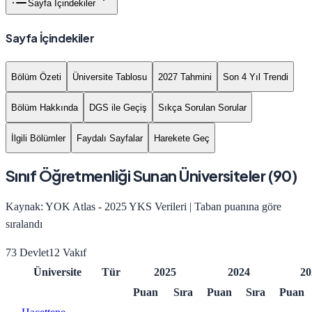
Sayfa İçindekiler
Sayfa İçindekiler
Bölüm Özeti
Üniversite Tablosu
2027 Tahmini
Son 4 Yıl Trendi
Bölüm Hakkında
DGS ile Geçiş
Sıkça Sorulan Sorular
İlgili Bölümler
Faydalı Sayfalar
Harekete Geç
Sınıf Öğretmenliği
Sunan Üniversiteler (
90
)
Kaynak: YOK Atlas - 2025 YKS Verileri | Taban puanına göre
sıralandı
73
Devlet
12
Vakıf
Üniversite
Tür
2025
2024
20
Puan
Sıra
Puan
Sıra
Puan