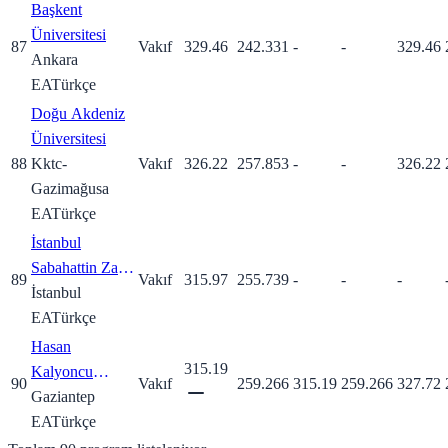
Başkent
Üniversitesi
87
Vakıf
329.46
242.331
-
-
329.46
Ankara
EA
Türkçe
Doğu Akdeniz
Üniversitesi
88
Kktc-
Vakıf
326.22
257.853
-
-
326.22
Gazimağusa
EA
Türkçe
İstanbul
Sabahattin Zaim
89
Vakıf
315.97
255.739
-
-
-
Üniversitesi
İstanbul
EA
Türkçe
Hasan
315.19
Kalyoncu
90
Vakıf
259.266
315.19
259.266
327.72
Üniversitesi
Gaziantep
EA
Türkçe