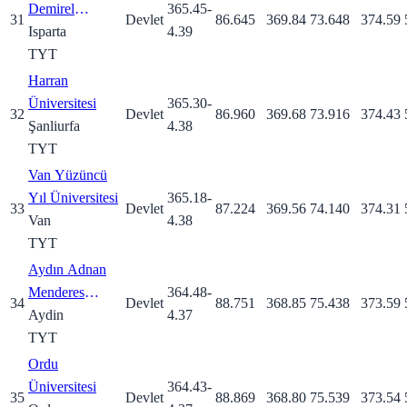
Demirel
365.45
-
31
Devlet
86.645
369.84
73.648
374.59
Üniversitesi
Isparta
4.39
TYT
Harran
Üniversitesi
365.30
-
32
Devlet
86.960
369.68
73.916
374.43
Şanliurfa
4.38
TYT
Van Yüzüncü
Yıl Üniversitesi
365.18
-
33
Devlet
87.224
369.56
74.140
374.31
Van
4.38
TYT
Aydın Adnan
Menderes
364.48
-
34
Devlet
88.751
368.85
75.438
373.59
Üniversitesi
Aydin
4.37
TYT
Ordu
Üniversitesi
364.43
-
35
Devlet
88.869
368.80
75.539
373.54