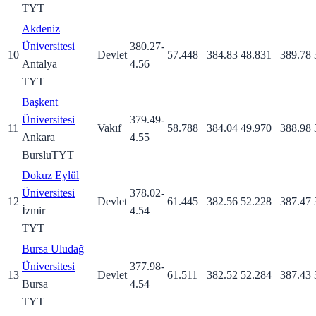
TYT
Akdeniz
Üniversitesi
380.27
-
10
Devlet
57.448
384.83
48.831
389.78
Antalya
4.56
TYT
Başkent
Üniversitesi
379.49
-
11
Vakıf
58.788
384.04
49.970
388.98
Ankara
4.55
Burslu
TYT
Dokuz Eylül
Üniversitesi
378.02
-
12
Devlet
61.445
382.56
52.228
387.47
İzmir
4.54
TYT
Bursa Uludağ
Üniversitesi
377.98
-
13
Devlet
61.511
382.52
52.284
387.43
Bursa
4.54
TYT