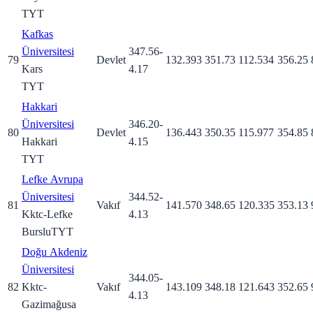
TYT
Kafkas
Üniversitesi
347.56
-
79
Devlet
132.393
351.73
112.534
356.25
Kars
4.17
TYT
Hakkari
Üniversitesi
346.20
-
80
Devlet
136.443
350.35
115.977
354.85
Hakkari
4.15
TYT
Lefke Avrupa
Üniversitesi
344.52
-
81
Vakıf
141.570
348.65
120.335
353.13
Kktc-Lefke
4.13
Burslu
TYT
Doğu Akdeniz
Üniversitesi
344.05
-
82
Kktc-
Vakıf
143.109
348.18
121.643
352.65
4.13
Gazimağusa