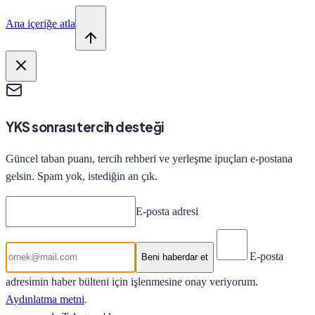
Ana içeriğe atla
YKS sonrası tercih desteği
Güncel taban puanı, tercih rehberi ve yerleşme ipuçları e-postana
gelsin. Spam yok, istediğin an çık.
E-posta adresi
E-posta
Beni haberdar et
adresimin haber bülteni için işlenmesine onay veriyorum.
Aydınlatma metni
.