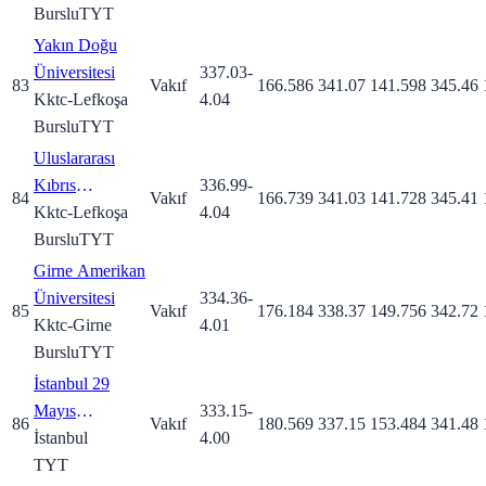
Burslu
TYT
Yakın Doğu
Üniversitesi
337.03
-
83
Vakıf
166.586
341.07
141.598
345.46
Kktc-Lefkoşa
4.04
Burslu
TYT
Uluslararası
Kıbrıs
336.99
-
84
Vakıf
166.739
341.03
141.728
345.41
Üniversitesi
Kktc-Lefkoşa
4.04
Burslu
TYT
Girne Amerikan
Üniversitesi
334.36
-
85
Vakıf
176.184
338.37
149.756
342.72
Kktc-Girne
4.01
Burslu
TYT
İstanbul 29
Mayıs
333.15
-
86
Vakıf
180.569
337.15
153.484
341.48
Üniversitesi
İstanbul
4.00
TYT