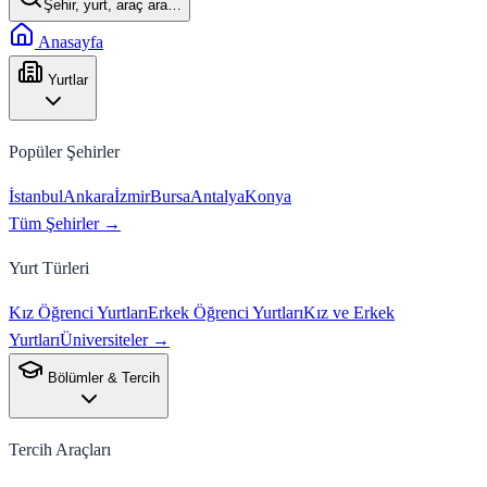
Şehir, yurt, araç ara…
Anasayfa
Yurtlar
Popüler Şehirler
İstanbul
Ankara
İzmir
Bursa
Antalya
Konya
Tüm Şehirler →
Yurt Türleri
Kız Öğrenci Yurtları
Erkek Öğrenci Yurtları
Kız ve Erkek
Yurtları
Üniversiteler →
Bölümler & Tercih
Tercih Araçları