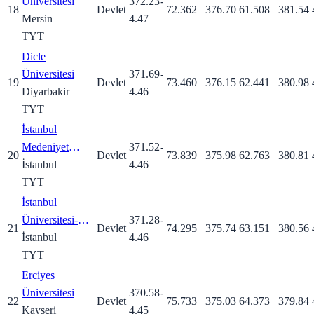
Üniversitesi
372.23
-
18
Devlet
72.362
376.70
61.508
381.54
Mersin
4.47
TYT
Dicle
Üniversitesi
371.69
-
19
Devlet
73.460
376.15
62.441
380.98
Diyarbakir
4.46
TYT
İstanbul
Medeniyet
371.52
-
20
Devlet
73.839
375.98
62.763
380.81
Üniversitesi
İstanbul
4.46
TYT
İstanbul
Üniversitesi-
371.28
-
21
Devlet
74.295
375.74
63.151
380.56
Cerrahpaşa
İstanbul
4.46
TYT
Erciyes
Üniversitesi
370.58
-
22
Devlet
75.733
375.03
64.373
379.84
Kayseri
4.45