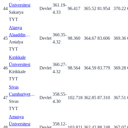
Üniversitesi
361.19
-
44
Devlet
96.417
365.52
81.954
370.22
Sakarya
4.33
TYT
Alanya
Alaaddin
360.35
-
45
Devlet
98.360
364.67
83.606
369.36
Keykubat
Antalya
4.32
Üniversitesi
TYT
Kırıkkale
Üniversitesi
360.27
-
46
Devlet
98.564
364.59
83.779
369.28
Kirikkale
4.32
TYT
Sivas
Cumhuriyet
358.55
-
47
Devlet
102.718
362.85
87.310
367.51
Üniversitesi
Sivas
4.30
TYT
Amasya
Üniversitesi
358.12
-
48
Devlet
103.821
362.42
88.248
367.07