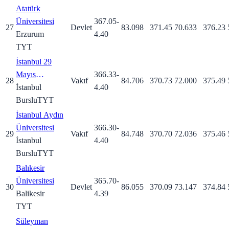
Atatürk
Üniversitesi
367.05
-
27
Devlet
83.098
371.45
70.633
376.23
Erzurum
4.40
TYT
İstanbul 29
Mayıs
366.33
-
28
Vakıf
84.706
370.73
72.000
375.49
Üniversitesi
İstanbul
4.40
Burslu
TYT
İstanbul Aydın
Üniversitesi
366.30
-
29
Vakıf
84.748
370.70
72.036
375.46
İstanbul
4.40
Burslu
TYT
Balıkesir
Üniversitesi
365.70
-
30
Devlet
86.055
370.09
73.147
374.84
Balikesir
4.39
TYT
Süleyman