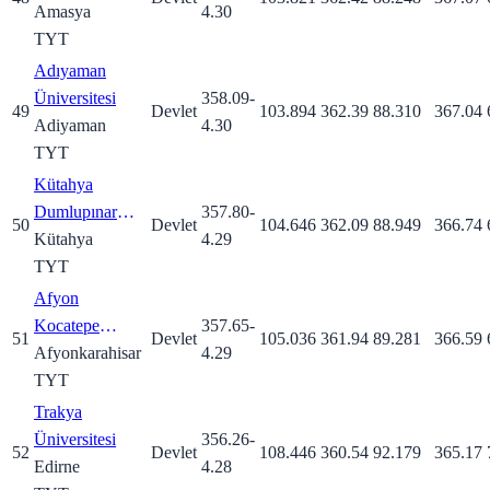
Amasya
4.30
TYT
Adıyaman
Üniversitesi
358.09
-
49
Devlet
103.894
362.39
88.310
367.04
Adiyaman
4.30
TYT
Kütahya
Dumlupınar
357.80
-
50
Devlet
104.646
362.09
88.949
366.74
Üniversitesi
Kütahya
4.29
TYT
Afyon
Kocatepe
357.65
-
51
Devlet
105.036
361.94
89.281
366.59
Üniversitesi
Afyonkarahisar
4.29
TYT
Trakya
Üniversitesi
356.26
-
52
Devlet
108.446
360.54
92.179
365.17
Edirne
4.28