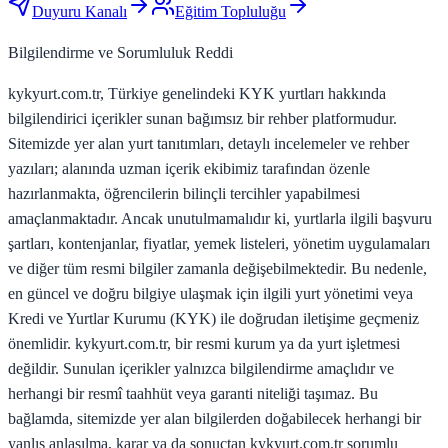
Duyuru Kanalı
Eğitim Topluluğu
Bilgilendirme ve Sorumluluk Reddi
kykyurt.com.tr, Türkiye genelindeki KYK yurtları hakkında
bilgilendirici içerikler sunan bağımsız bir rehber platformudur.
Sitemizde yer alan yurt tanıtımları, detaylı incelemeler ve rehber
yazıları; alanında uzman içerik ekibimiz tarafından özenle
hazırlanmakta, öğrencilerin bilinçli tercihler yapabilmesi
amaçlanmaktadır. Ancak unutulmamalıdır ki, yurtlarla ilgili başvuru
şartları, kontenjanlar, fiyatlar, yemek listeleri, yönetim uygulamaları
ve diğer tüm resmi bilgiler zamanla değişebilmektedir. Bu nedenle,
en güncel ve doğru bilgiye ulaşmak için ilgili yurt yönetimi veya
Kredi ve Yurtlar Kurumu (KYK) ile doğrudan iletişime geçmeniz
önemlidir. kykyurt.com.tr, bir resmi kurum ya da yurt işletmesi
değildir. Sunulan içerikler yalnızca bilgilendirme amaçlıdır ve
herhangi bir resmî taahhüt veya garanti niteliği taşımaz. Bu
bağlamda, sitemizde yer alan bilgilerden doğabilecek herhangi bir
yanlış anlaşılma, karar ya da sonuçtan kykyurt.com.tr sorumlu