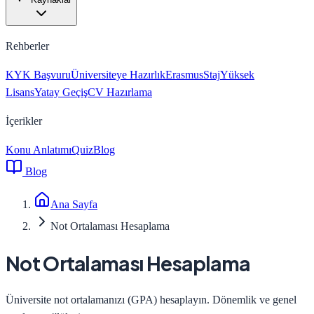
Rehberler
KYK Başvuru
Üniversiteye Hazırlık
Erasmus
Staj
Yüksek
Lisans
Yatay Geçiş
CV Hazırlama
İçerikler
Konu Anlatımı
Quiz
Blog
Blog
Ana Sayfa
Not Ortalaması Hesaplama
Not Ortalaması Hesaplama
Üniversite not ortalamanızı (GPA) hesaplayın. Dönemlik ve genel