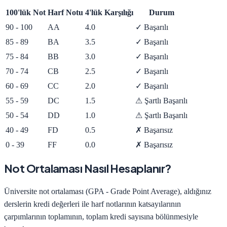
100'lük Not
Harf Notu
4'lük Karşılığı
Durum
90
-
100
AA
4.0
✓ Başarılı
85
-
89
BA
3.5
✓ Başarılı
75
-
84
BB
3.0
✓ Başarılı
70
-
74
CB
2.5
✓ Başarılı
60
-
69
CC
2.0
✓ Başarılı
55
-
59
DC
1.5
⚠ Şartlı Başarılı
50
-
54
DD
1.0
⚠ Şartlı Başarılı
40
-
49
FD
0.5
✗ Başarısız
0
-
39
FF
0.0
✗ Başarısız
Not Ortalaması Nasıl Hesaplanır?
Üniversite not ortalaması (GPA - Grade Point Average), aldığınız
derslerin kredi değerleri ile harf notlarının katsayılarının
çarpımlarının toplamının, toplam kredi sayısına bölünmesiyle