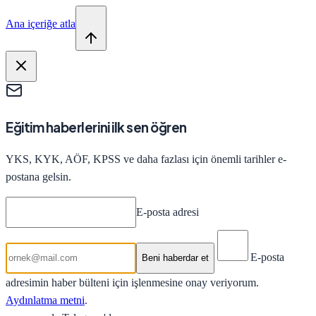
Ana içeriğe atla
Eğitim haberlerini ilk sen öğren
YKS, KYK, AÖF, KPSS ve daha fazlası için önemli tarihler e-
postana gelsin.
E-posta adresi
E-posta
Beni haberdar et
adresimin haber bülteni için işlenmesine onay veriyorum.
Aydınlatma metni
.