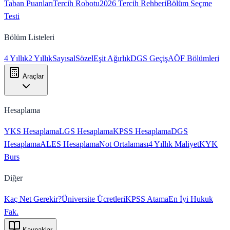
Taban Puanları
Tercih Robotu
2026 Tercih Rehberi
Bölüm Seçme
Testi
Bölüm Listeleri
4 Yıllık
2 Yıllık
Sayısal
Sözel
Eşit Ağırlık
DGS Geçiş
AÖF Bölümleri
Araçlar
Hesaplama
YKS Hesaplama
LGS Hesaplama
KPSS Hesaplama
DGS
Hesaplama
ALES Hesaplama
Not Ortalaması
4 Yıllık Maliyet
KYK
Burs
Diğer
Kaç Net Gerekir?
Üniversite Ücretleri
KPSS Atama
En İyi Hukuk
Fak.
Kaynaklar