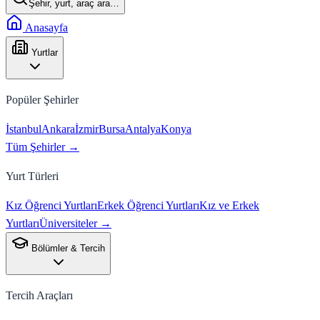
Şehir, yurt, araç ara…
Anasayfa
Yurtlar
Popüler Şehirler
İstanbul
Ankara
İzmir
Bursa
Antalya
Konya
Tüm Şehirler →
Yurt Türleri
Kız Öğrenci Yurtları
Erkek Öğrenci Yurtları
Kız ve Erkek
Yurtları
Üniversiteler →
Bölümler & Tercih
Tercih Araçları