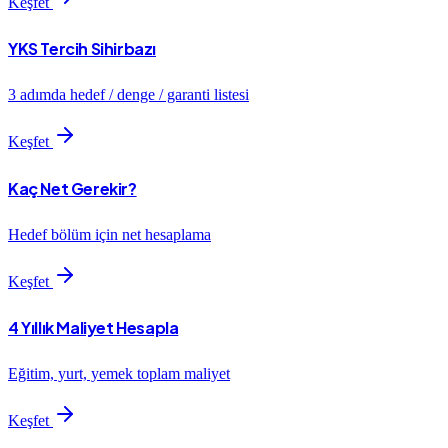
Keşfet
YKS Tercih Sihirbazı
3 adımda hedef / denge / garanti listesi
Keşfet
Kaç Net Gerekir?
Hedef bölüm için net hesaplama
Keşfet
4 Yıllık Maliyet Hesapla
Eğitim, yurt, yemek toplam maliyet
Keşfet