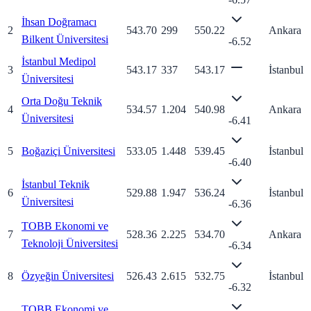
İhsan Doğramacı
2
543.70
299
550.22
Ankara
Bilkent Üniversitesi
-6.52
İstanbul Medipol
3
543.17
337
543.17
İstanbul
Üniversitesi
Orta Doğu Teknik
4
534.57
1.204
540.98
Ankara
Üniversitesi
-6.41
5
Boğaziçi Üniversitesi
533.05
1.448
539.45
İstanbul
-6.40
İstanbul Teknik
6
529.88
1.947
536.24
İstanbul
Üniversitesi
-6.36
TOBB Ekonomi ve
7
528.36
2.225
534.70
Ankara
Teknoloji Üniversitesi
-6.34
8
Özyeğin Üniversitesi
526.43
2.615
532.75
İstanbul
-6.32
TOBB Ekonomi ve