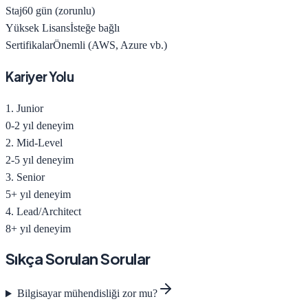
Staj
60 gün (zorunlu)
Yüksek Lisans
İsteğe bağlı
Sertifikalar
Önemli (AWS, Azure vb.)
Kariyer Yolu
1. Junior
0-2 yıl deneyim
2. Mid-Level
2-5 yıl deneyim
3. Senior
5+ yıl deneyim
4. Lead/Architect
8+ yıl deneyim
Sıkça Sorulan Sorular
Bilgisayar mühendisliği zor mu?