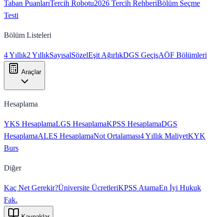
Taban Puanları
Tercih Robotu
2026 Tercih Rehberi
Bölüm Seçme
Testi
Bölüm Listeleri
4 Yıllık
2 Yıllık
Sayısal
Sözel
Eşit Ağırlık
DGS Geçiş
AÖF Bölümleri
Araçlar
Hesaplama
YKS Hesaplama
LGS Hesaplama
KPSS Hesaplama
DGS
Hesaplama
ALES Hesaplama
Not Ortalaması
4 Yıllık Maliyet
KYK
Burs
Diğer
Kaç Net Gerekir?
Üniversite Ücretleri
KPSS Atama
En İyi Hukuk
Fak.
Kaynaklar