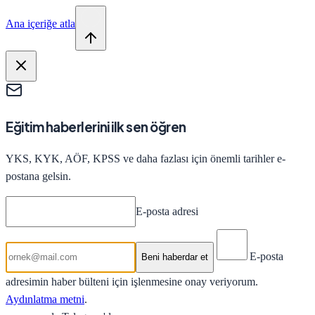
Ana içeriğe atla
Eğitim haberlerini ilk sen öğren
YKS, KYK, AÖF, KPSS ve daha fazlası için önemli tarihler e-
postana gelsin.
E-posta adresi
E-posta
Beni haberdar et
adresimin haber bülteni için işlenmesine onay veriyorum.
Aydınlatma metni
.