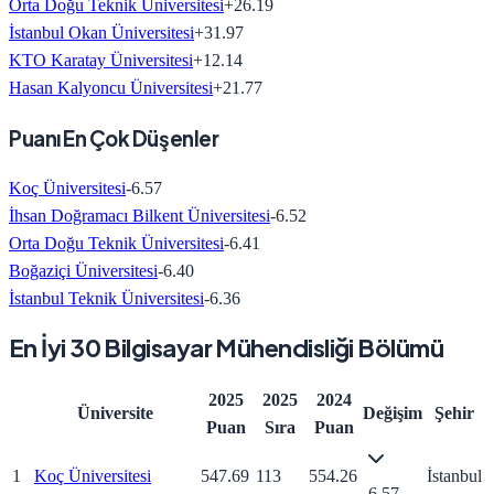
Orta Doğu Teknik Üniversitesi
+
26.19
İstanbul Okan Üniversitesi
+
31.97
KTO Karatay Üniversitesi
+
12.14
Hasan Kalyoncu Üniversitesi
+
21.77
Puanı En Çok Düşenler
Koç Üniversitesi
-6.57
İhsan Doğramacı Bilkent Üniversitesi
-6.52
Orta Doğu Teknik Üniversitesi
-6.41
Boğaziçi Üniversitesi
-6.40
İstanbul Teknik Üniversitesi
-6.36
En İyi 30 Bilgisayar Mühendisliği Bölümü
2025
2025
2024
Üniversite
Değişim
Şehir
Puan
Sıra
Puan
1
Koç Üniversitesi
547.69
113
554.26
İstanbul
-6.57