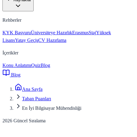
Rehberler
KYK Başvuru
Üniversiteye Hazırlık
Erasmus
Staj
Yüksek
Lisans
Yatay Geçiş
CV Hazırlama
İçerikler
Konu Anlatımı
Quiz
Blog
Blog
Ana Sayfa
Taban Puanları
En İyi Bilgisayar Mühendisliği
2026 Güncel Sıralama