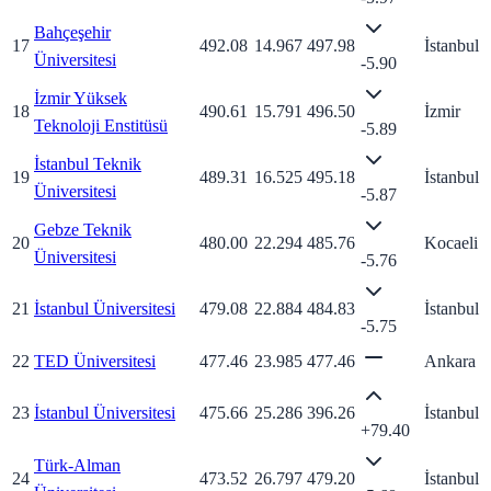
Bahçeşehir
17
492.08
14.967
497.98
İstanbul
Üniversitesi
-5.90
İzmir Yüksek
18
490.61
15.791
496.50
İzmir
Teknoloji Enstitüsü
-5.89
İstanbul Teknik
19
489.31
16.525
495.18
İstanbul
Üniversitesi
-5.87
Gebze Teknik
20
480.00
22.294
485.76
Kocaeli
Üniversitesi
-5.76
21
İstanbul Üniversitesi
479.08
22.884
484.83
İstanbul
-5.75
22
TED Üniversitesi
477.46
23.985
477.46
Ankara
23
İstanbul Üniversitesi
475.66
25.286
396.26
İstanbul
+
79.40
Türk-Alman
24
473.52
26.797
479.20
İstanbul