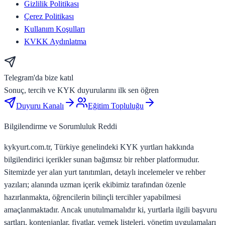
Gizlilik Politikası
Çerez Politikası
Kullanım Koşulları
KVKK Aydınlatma
Telegram'da bize katıl
Sonuç, tercih ve KYK duyurularını ilk sen öğren
Duyuru Kanalı
Eğitim Topluluğu
Bilgilendirme ve Sorumluluk Reddi
kykyurt.com.tr, Türkiye genelindeki KYK yurtları hakkında
bilgilendirici içerikler sunan bağımsız bir rehber platformudur.
Sitemizde yer alan yurt tanıtımları, detaylı incelemeler ve rehber
yazıları; alanında uzman içerik ekibimiz tarafından özenle
hazırlanmakta, öğrencilerin bilinçli tercihler yapabilmesi
amaçlanmaktadır. Ancak unutulmamalıdır ki, yurtlarla ilgili başvuru
şartları, kontenjanlar, fiyatlar, yemek listeleri, yönetim uygulamaları