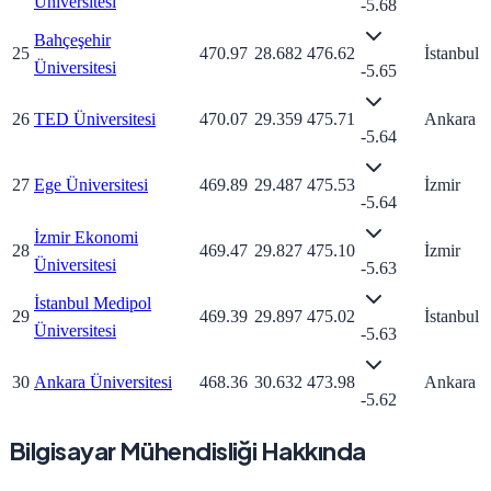
Üniversitesi
-5.68
Bahçeşehir
25
470.97
28.682
476.62
İstanbul
Üniversitesi
-5.65
26
TED Üniversitesi
470.07
29.359
475.71
Ankara
-5.64
27
Ege Üniversitesi
469.89
29.487
475.53
İzmir
-5.64
İzmir Ekonomi
28
469.47
29.827
475.10
İzmir
Üniversitesi
-5.63
İstanbul Medipol
29
469.39
29.897
475.02
İstanbul
Üniversitesi
-5.63
30
Ankara Üniversitesi
468.36
30.632
473.98
Ankara
-5.62
Bilgisayar Mühendisliği Hakkında