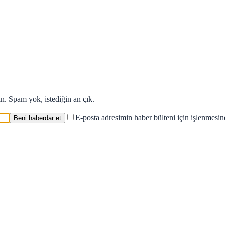
in. Spam yok, istediğin an çık.
E-posta adresimin haber bülteni için işlenmesi
Beni haberdar et