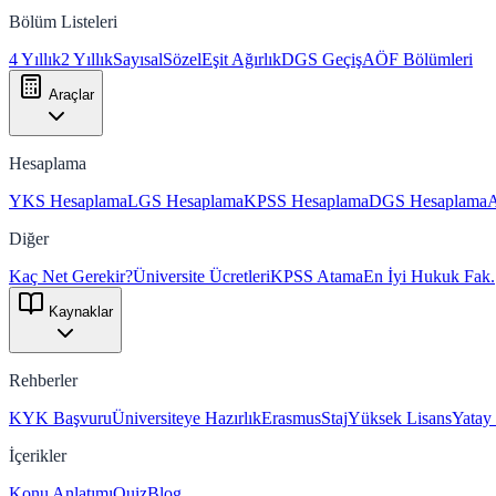
Bölüm Listeleri
4 Yıllık
2 Yıllık
Sayısal
Sözel
Eşit Ağırlık
DGS Geçiş
AÖF Bölümleri
Araçlar
Hesaplama
YKS Hesaplama
LGS Hesaplama
KPSS Hesaplama
DGS Hesaplama
Diğer
Kaç Net Gerekir?
Üniversite Ücretleri
KPSS Atama
En İyi Hukuk Fak.
Kaynaklar
Rehberler
KYK Başvuru
Üniversiteye Hazırlık
Erasmus
Staj
Yüksek Lisans
Yatay
İçerikler
Konu Anlatımı
Quiz
Blog