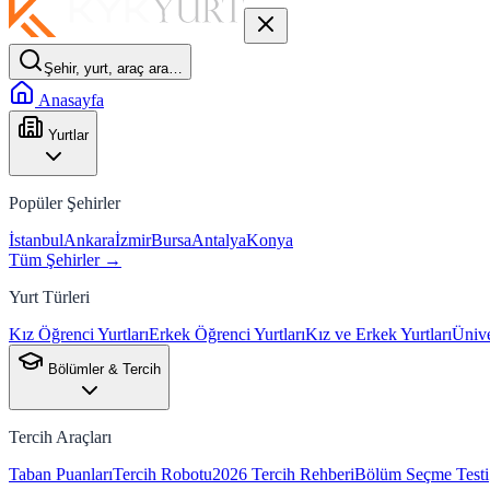
Şehir, yurt, araç ara…
Anasayfa
Yurtlar
Popüler Şehirler
İstanbul
Ankara
İzmir
Bursa
Antalya
Konya
Tüm Şehirler →
Yurt Türleri
Kız Öğrenci Yurtları
Erkek Öğrenci Yurtları
Kız ve Erkek Yurtları
Ünive
Bölümler & Tercih
Tercih Araçları
Taban Puanları
Tercih Robotu
2026 Tercih Rehberi
Bölüm Seçme Testi