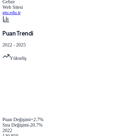
Gebze
Web Sitesi
gtu.edu.tr
Puan Trendi
2022
-
2025
Yükseliş
Puan Değişimi
+
2.7
%
Sıra Değişimi
-20.7
%
2022
130.859