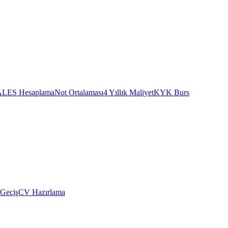
ALES Hesaplama
Not Ortalaması
4 Yıllık Maliyet
KYK Burs
 Geçiş
CV Hazırlama