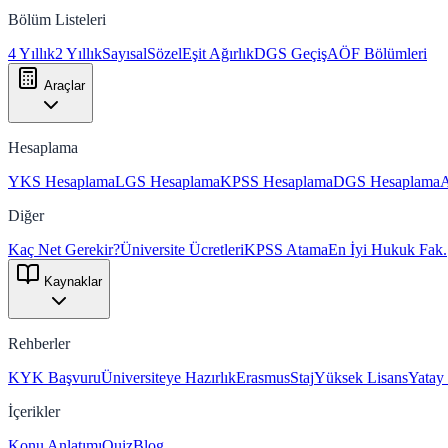
Bölüm Listeleri
4 Yıllık
2 Yıllık
Sayısal
Sözel
Eşit Ağırlık
DGS Geçiş
AÖF Bölümleri
Araçlar
Hesaplama
YKS Hesaplama
LGS Hesaplama
KPSS Hesaplama
DGS Hesaplama
Diğer
Kaç Net Gerekir?
Üniversite Ücretleri
KPSS Atama
En İyi Hukuk Fak.
Kaynaklar
Rehberler
KYK Başvuru
Üniversiteye Hazırlık
Erasmus
Staj
Yüksek Lisans
Yatay
İçerikler
Konu Anlatımı
Quiz
Blog