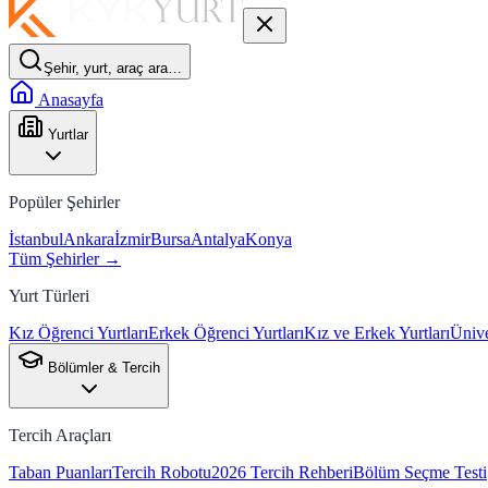
Şehir, yurt, araç ara…
Anasayfa
Yurtlar
Popüler Şehirler
İstanbul
Ankara
İzmir
Bursa
Antalya
Konya
Tüm Şehirler →
Yurt Türleri
Kız Öğrenci Yurtları
Erkek Öğrenci Yurtları
Kız ve Erkek Yurtları
Ünive
Bölümler & Tercih
Tercih Araçları
Taban Puanları
Tercih Robotu
2026 Tercih Rehberi
Bölüm Seçme Testi