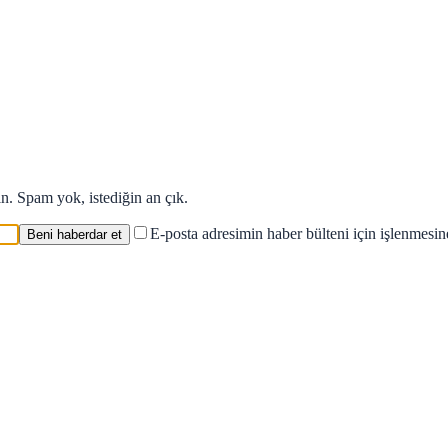
in. Spam yok, istediğin an çık.
E-posta adresimin haber bülteni için işlenmesi
Beni haberdar et