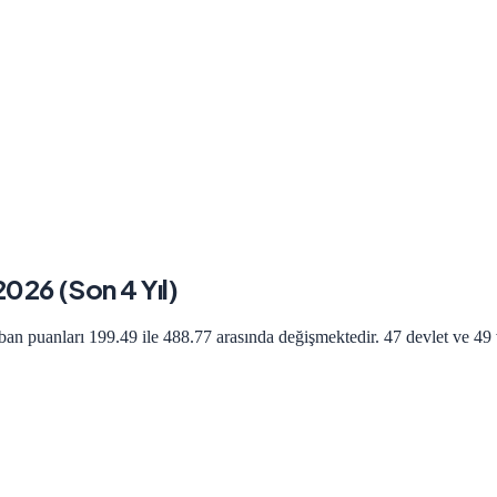
2026
(Son 4 Yıl)
aban puanları
199.49
ile
488.77
arasında değişmektedir.
47 devlet ve 49 