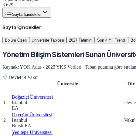
3.629
Sayfa İçindekiler
Sayfa İçindekiler
Bölüm Özeti
Üniversite Tablosu
2027 Tahmini
Son 4 Yıl Trendi
Bö
Yönetim Bilişim Sistemleri
Sunan Üniversite
Kaynak: YOK Atlas - 2025 YKS Verileri | Taban puanına göre sıralan
47
Devlet
49
Vakıf
Üniversite
Tür
Boğaziçi Üniversitesi
1
İstanbul
Devle
EA
Özyeğin Üniversitesi
2
İstanbul
Vakıf
Burslu
EA
Yeditepe Üniversitesi