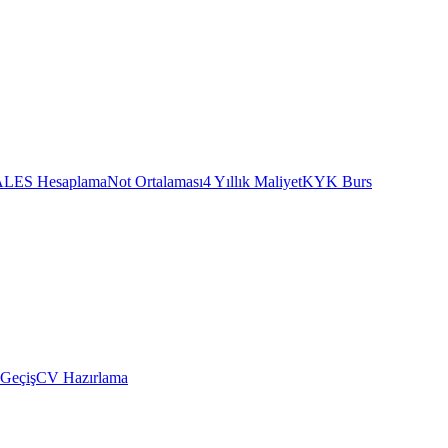
ALES Hesaplama
Not Ortalaması
4 Yıllık Maliyet
KYK Burs
 Geçiş
CV Hazırlama