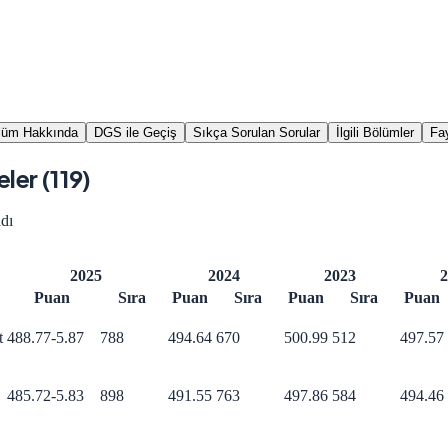
lüm Hakkında
DGS ile Geçiş
Sıkça Sorulan Sorular
İlgili Bölümler
Fay
ler (
119
)
dı
2025
2024
2023
2
Puan
Sıra
Puan
Sıra
Puan
Sıra
Puan
t
488.77
-5.87
788
494.64
670
500.99
512
497.57
485.72
-5.83
898
491.55
763
497.86
584
494.46