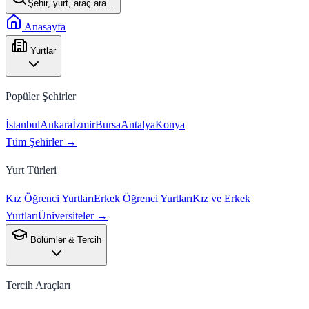
Şehir, yurt, araç ara…
Anasayfa
Yurtlar
Popüler Şehirler
İstanbul
Ankara
İzmir
Bursa
Antalya
Konya
Tüm Şehirler →
Yurt Türleri
Kız Öğrenci Yurtları
Erkek Öğrenci Yurtları
Kız ve Erkek
Yurtları
Üniversiteler →
Bölümler & Tercih
Tercih Araçları