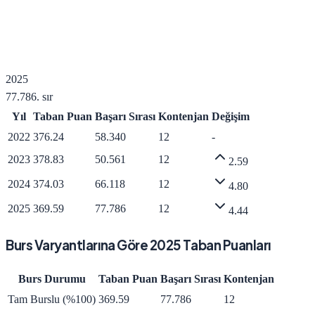
2025
77.786
. sır
Yıl
Taban Puan
Başarı Sırası
Kontenjan
Değişim
2022
376.24
58.340
12
-
2023
378.83
50.561
12
2.59
2024
374.03
66.118
12
4.80
2025
369.59
77.786
12
4.44
Burs Varyantlarına Göre
2025
Taban Puanları
Burs Durumu
Taban Puan
Başarı Sırası
Kontenjan
Tam Burslu (%100)
369.59
77.786
12