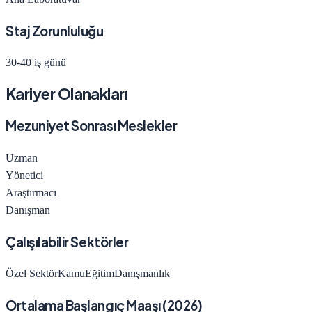
Staj Zorunluluğu
30-40 iş günü
Kariyer Olanakları
Mezuniyet Sonrası Meslekler
Uzman
Yönetici
Araştırmacı
Danışman
Çalışılabilir Sektörler
Özel Sektör
Kamu
Eğitim
Danışmanlık
Ortalama Başlangıç Maaşı (
2026
)