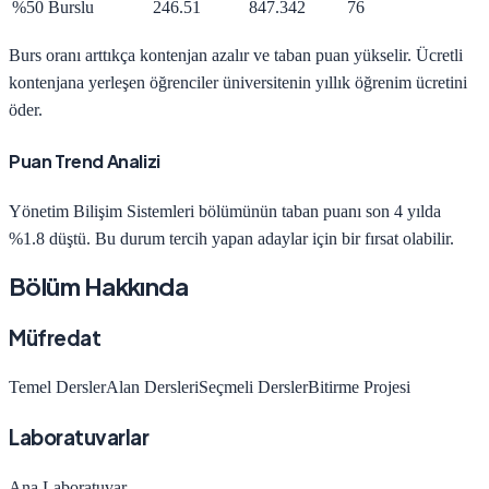
%50 Burslu
246.51
847.342
76
Burs oranı arttıkça kontenjan azalır ve taban puan yükselir. Ücretli
kontenjana yerleşen öğrenciler üniversitenin yıllık öğrenim ücretini
öder.
Puan Trend Analizi
Yönetim Bilişim Sistemleri
bölümünün taban puanı son 4 yılda
%1.8 düştü
.
Bu durum tercih yapan adaylar için bir fırsat olabilir.
Bölüm Hakkında
Müfredat
Temel Dersler
Alan Dersleri
Seçmeli Dersler
Bitirme Projesi
Laboratuvarlar
Ana Laboratuvar