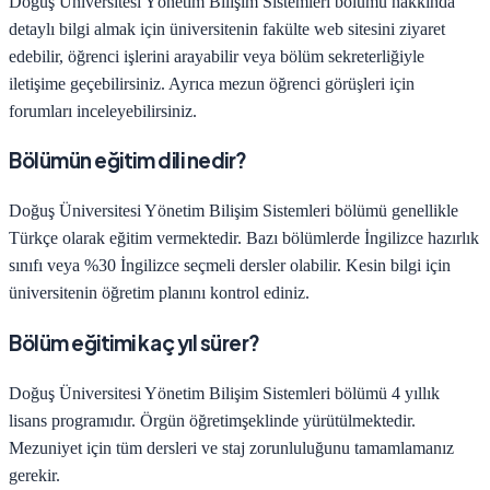
Doğuş Üniversitesi
Yönetim Bilişim Sistemleri
bölümü hakkında
detaylı bilgi almak için üniversitenin fakülte web sitesini ziyaret
edebilir, öğrenci işlerini arayabilir veya bölüm sekreterliğiyle
iletişime geçebilirsiniz. Ayrıca mezun öğrenci görüşleri için
forumları inceleyebilirsiniz.
Bölümün eğitim dili nedir?
Doğuş Üniversitesi
Yönetim Bilişim Sistemleri
bölümü genellikle
Türkçe olarak eğitim vermektedir. Bazı bölümlerde İngilizce hazırlık
sınıfı veya %30 İngilizce seçmeli dersler olabilir. Kesin bilgi için
üniversitenin öğretim planını kontrol ediniz.
Bölüm eğitimi kaç yıl sürer?
Doğuş Üniversitesi
Yönetim Bilişim Sistemleri
bölümü
4
yıllık
lisans programıdır.
Örgün öğretim
şeklinde yürütülmektedir.
Mezuniyet için tüm dersleri ve staj zorunluluğunu tamamlamanız
gerekir.