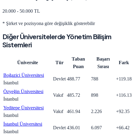
20.000 - 50.000 TL
* Şirket ve pozisyona göre değişiklik gösterebilir
Diğer Üniversitelerde
Yönetim Bilişim
Sistemleri
Taban
Başarı
Üniversite
Tür
Fark
Puan
Sırası
Boğaziçi Üniversitesi
Devlet
488.77
788
+
119.18
İstanbul
Özyeğin Üniversitesi
Vakıf
485.72
898
+
116.13
İstanbul
Yeditepe Üniversitesi
Vakıf
461.94
2.226
+
92.35
İstanbul
İstanbul Üniversitesi
Devlet
436.01
6.097
+
66.42
İstanbul