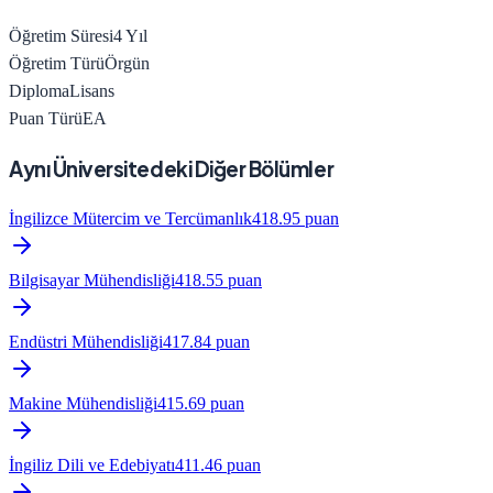
Öğretim Süresi
4
Yıl
Öğretim Türü
Örgün
Diploma
Lisans
Puan Türü
EA
Aynı Üniversitedeki Diğer Bölümler
İngilizce Mütercim ve Tercümanlık
418.95
puan
Bilgisayar Mühendisliği
418.55
puan
Endüstri Mühendisliği
417.84
puan
Makine Mühendisliği
415.69
puan
İngiliz Dili ve Edebiyatı
411.46
puan