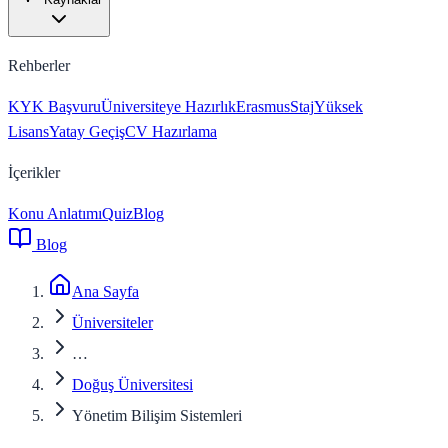
Rehberler
KYK Başvuru
Üniversiteye Hazırlık
Erasmus
Staj
Yüksek
Lisans
Yatay Geçiş
CV Hazırlama
İçerikler
Konu Anlatımı
Quiz
Blog
Blog
Ana Sayfa
Üniversiteler
…
Doğuş Üniversitesi
Yönetim Bilişim Sistemleri