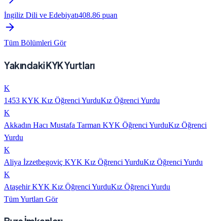
İngiliz Dili ve Edebiyatı
408.86
puan
Tüm Bölümleri Gör
Yakındaki KYK Yurtları
K
1453 KYK Kız Öğrenci Yurdu
Kız Öğrenci Yurdu
K
Akkadın Hacı Mustafa Tarman KYK Öğrenci Yurdu
Kız Öğrenci
Yurdu
K
Aliya İzzetbegoviç KYK Kız Öğrenci Yurdu
Kız Öğrenci Yurdu
K
Ataşehir KYK Kız Öğrenci Yurdu
Kız Öğrenci Yurdu
Tüm Yurtları Gör