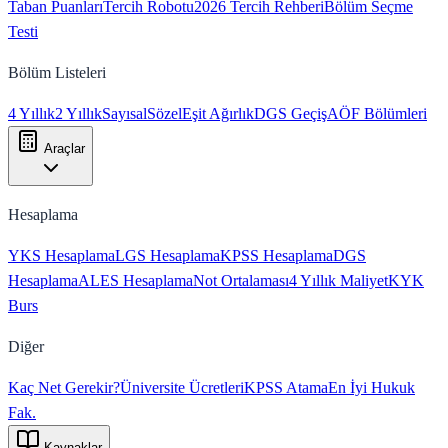
Taban Puanları
Tercih Robotu
2026 Tercih Rehberi
Bölüm Seçme
Testi
Bölüm Listeleri
4 Yıllık
2 Yıllık
Sayısal
Sözel
Eşit Ağırlık
DGS Geçiş
AÖF Bölümleri
Araçlar
Hesaplama
YKS Hesaplama
LGS Hesaplama
KPSS Hesaplama
DGS
Hesaplama
ALES Hesaplama
Not Ortalaması
4 Yıllık Maliyet
KYK
Burs
Diğer
Kaç Net Gerekir?
Üniversite Ücretleri
KPSS Atama
En İyi Hukuk
Fak.
Kaynaklar