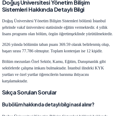
Doğuş Üniversitesi
Yönetim Bilişim
Sistemleri
Hakkında Detaylı Bilgi
Doğuş Üniversitesi
Yönetim Bilişim Sistemleri
bölümü
İstanbul
şehrinde
vakıf
üniversitesi statüsünde eğitim vermektedir.
4
yıllık
lisans programı olan bölüm,
örgün öğretim
şeklinde yürütülmektedir.
2026
yılında bölümün taban puanı
369.59
olarak belirlenmiş olup,
başarı sırası
77.786
olmuştur. Toplam kontenjan ise
12
kişidir.
Bölüm mezunları
Özel Sektör, Kamu, Eğitim, Danışmanlık
gibi
sektörlerde çalışma imkanı bulmaktadır.
İstanbul
ilindeki KYK
yurtları ve özel yurtlar öğrencilerin barınma ihtiyacını
karşılamaktadır.
Sıkça Sorulan Sorular
Bu bölüm hakkında detaylı bilgi nasıl alınır?