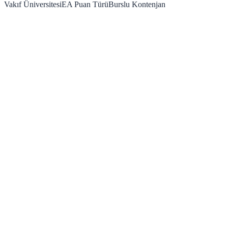
Vakıf Üniversitesi
EA
Puan Türü
Burslu Kontenjan