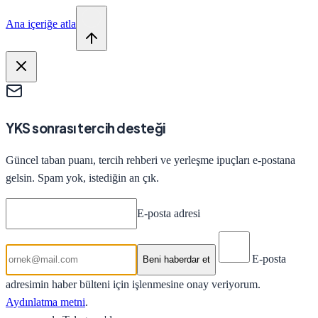
Ana içeriğe atla
YKS sonrası tercih desteği
Güncel taban puanı, tercih rehberi ve yerleşme ipuçları e-postana
gelsin. Spam yok, istediğin an çık.
E-posta adresi
E-posta
Beni haberdar et
adresimin haber bülteni için işlenmesine onay veriyorum.
Aydınlatma metni
.