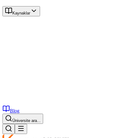
Kaynaklar
Blog
İstanbul...