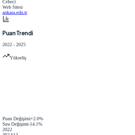
Cebeci
Web Sitesi
ankara.edu.tr
Puan Trendi
2022
-
2025
Yükseliş
Puan Değişimi
+
2.0
%
Sıra Değişimi
-14.1
%
2022
392.613