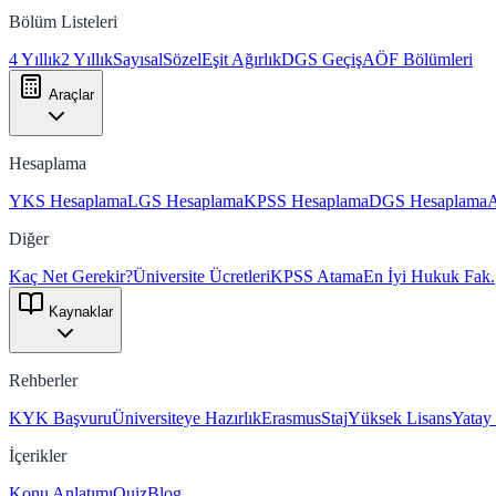
Bölüm Listeleri
4 Yıllık
2 Yıllık
Sayısal
Sözel
Eşit Ağırlık
DGS Geçiş
AÖF Bölümleri
Araçlar
Hesaplama
YKS Hesaplama
LGS Hesaplama
KPSS Hesaplama
DGS Hesaplama
Diğer
Kaç Net Gerekir?
Üniversite Ücretleri
KPSS Atama
En İyi Hukuk Fak.
Kaynaklar
Rehberler
KYK Başvuru
Üniversiteye Hazırlık
Erasmus
Staj
Yüksek Lisans
Yatay
İçerikler
Konu Anlatımı
Quiz
Blog