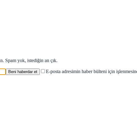
in. Spam yok, istediğin an çık.
E-posta adresimin haber bülteni için işlenmesi
Beni haberdar et