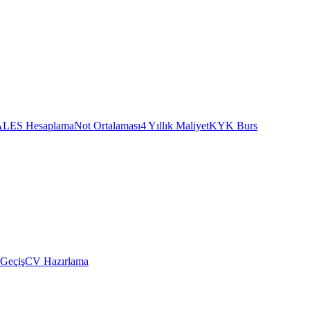
ALES Hesaplama
Not Ortalaması
4 Yıllık Maliyet
KYK Burs
 Geçiş
CV Hazırlama