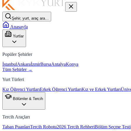
Şehir, yurt, araç ara…
Anasayfa
Yurtlar
Popüler Şehirler
İstanbul
Ankara
İzmir
Bursa
Antalya
Konya
Tüm Şehirler →
Yurt Türleri
Kız Öğrenci Yurtları
Erkek Öğrenci Yurtları
Kız ve Erkek Yurtları
Ünive
Bölümler & Tercih
Tercih Araçları
Taban Puanları
Tercih Robotu
2026 Tercih Rehberi
Bölüm Seçme Testi