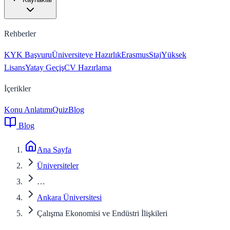
Rehberler
KYK Başvuru
Üniversiteye Hazırlık
Erasmus
Staj
Yüksek
Lisans
Yatay Geçiş
CV Hazırlama
İçerikler
Konu Anlatımı
Quiz
Blog
Blog
Ana Sayfa
Üniversiteler
…
Ankara Üniversitesi
Çalışma Ekonomisi ve Endüstri İlişkileri