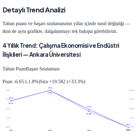
Detaylı Trend Analizi
Taban puanı ve başarı sıralamasının yıllar içinde nasıl değiştiği —
ikisi de aynı grafikte, dalgalanmayı tek bakışta görebilirsin.
4
Yıllık Trend:
Çalışma Ekonomisi ve Endüstri
İlişkileri
—
Ankara Üniversitesi
Taban Puan
Başarı Sıralaması
Puan
-6.65
(
-1.8
%)
Sıra
+
19.582
(
+
33.3
%)
378.6
378.6
50.913
50.9K
376.0
376.3
57.767
58.7K
373.8
373.9
64.620
66.6K
371.6
71.474
369.3
369.3
78.327
78.3K
2022
2023
2024
2025