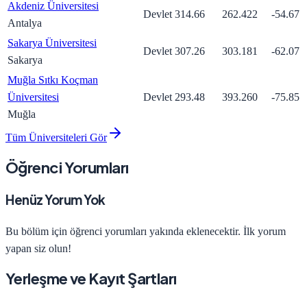
Akdeniz Üniversitesi
Devlet
314.66
262.422
-54.67
Antalya
Sakarya Üniversitesi
Devlet
307.26
303.181
-62.07
Sakarya
Muğla Sıtkı Koçman
Üniversitesi
Devlet
293.48
393.260
-75.85
Muğla
Tüm Üniversiteleri Gör
Öğrenci Yorumları
Henüz Yorum Yok
Bu bölüm için öğrenci yorumları yakında eklenecektir. İlk yorum
yapan siz olun!
Yerleşme ve Kayıt Şartları