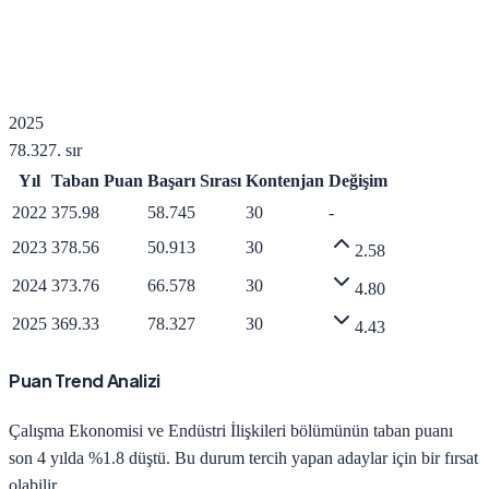
2025
78.327
. sır
Yıl
Taban Puan
Başarı Sırası
Kontenjan
Değişim
2022
375.98
58.745
30
-
2023
378.56
50.913
30
2.58
2024
373.76
66.578
30
4.80
2025
369.33
78.327
30
4.43
Puan Trend Analizi
Çalışma Ekonomisi ve Endüstri İlişkileri
bölümünün taban puanı
son 4 yılda
%1.8 düştü
.
Bu durum tercih yapan adaylar için bir fırsat
olabilir.