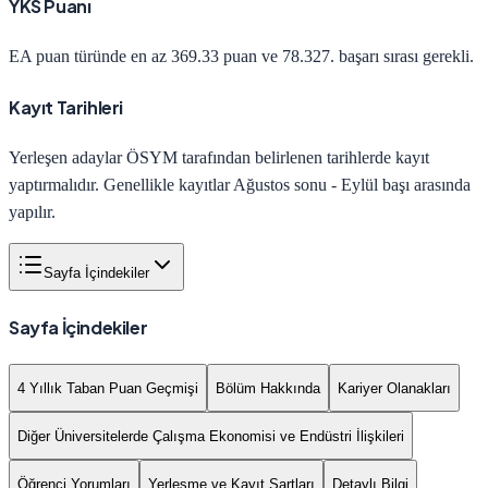
YKS Puanı
EA
puan türünde en az
369.33
puan ve
78.327
. başarı sırası gerekli.
Kayıt Tarihleri
Yerleşen adaylar ÖSYM tarafından belirlenen tarihlerde kayıt
yaptırmalıdır. Genellikle kayıtlar Ağustos sonu - Eylül başı arasında
yapılır.
Sayfa İçindekiler
Sayfa İçindekiler
4 Yıllık Taban Puan Geçmişi
Bölüm Hakkında
Kariyer Olanakları
Diğer Üniversitelerde Çalışma Ekonomisi ve Endüstri İlişkileri
Öğrenci Yorumları
Yerleşme ve Kayıt Şartları
Detaylı Bilgi