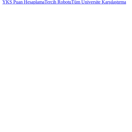
YKS Puan Hesaplama
Tercih Robotu
Tüm Üniversite Karşılaştırma