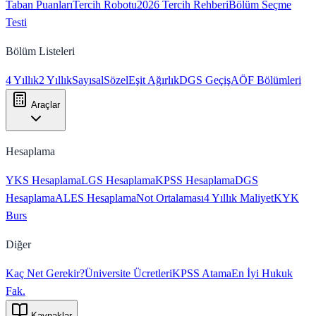
Taban Puanları
Tercih Robotu
2026 Tercih Rehberi
Bölüm Seçme
Testi
Bölüm Listeleri
4 Yıllık
2 Yıllık
Sayısal
Sözel
Eşit Ağırlık
DGS Geçiş
AÖF Bölümleri
Araçlar
Hesaplama
YKS Hesaplama
LGS Hesaplama
KPSS Hesaplama
DGS
Hesaplama
ALES Hesaplama
Not Ortalaması
4 Yıllık Maliyet
KYK
Burs
Diğer
Kaç Net Gerekir?
Üniversite Ücretleri
KPSS Atama
En İyi Hukuk
Fak.
Kaynaklar