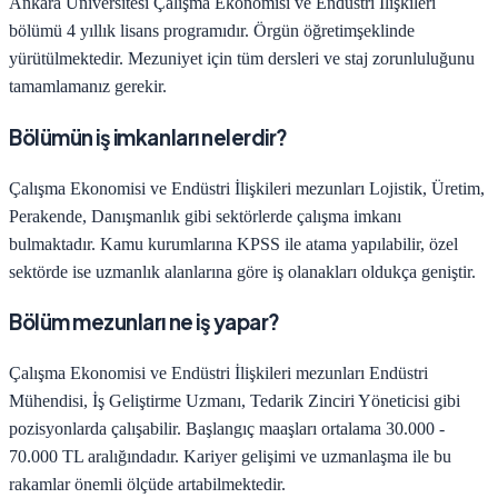
Ankara Üniversitesi
Çalışma Ekonomisi ve Endüstri İlişkileri
bölümü
4
yıllık lisans programıdır.
Örgün öğretim
şeklinde
yürütülmektedir. Mezuniyet için tüm dersleri ve staj zorunluluğunu
tamamlamanız gerekir.
Bölümün iş imkanları nelerdir?
Çalışma Ekonomisi ve Endüstri İlişkileri
mezunları
Lojistik, Üretim,
Perakende, Danışmanlık
gibi sektörlerde çalışma imkanı
bulmaktadır. Kamu kurumlarına KPSS ile atama yapılabilir, özel
sektörde ise uzmanlık alanlarına göre iş olanakları oldukça geniştir.
Bölüm mezunları ne iş yapar?
Çalışma Ekonomisi ve Endüstri İlişkileri
mezunları
Endüstri
Mühendisi, İş Geliştirme Uzmanı, Tedarik Zinciri Yöneticisi
gibi
pozisyonlarda çalışabilir. Başlangıç maaşları ortalama
30.000 -
70.000 TL
aralığındadır. Kariyer gelişimi ve uzmanlaşma ile bu
rakamlar önemli ölçüde artabilmektedir.