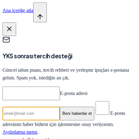
Ana içeriğe atla
YKS sonrası tercih desteği
Güncel taban puanı, tercih rehberi ve yerleşme ipuçları e-postana
gelsin. Spam yok, istediğin an çık.
E-posta adresi
E-posta
Beni haberdar et
adresimin haber bülteni için işlenmesine onay veriyorum.
Aydınlatma metni
.