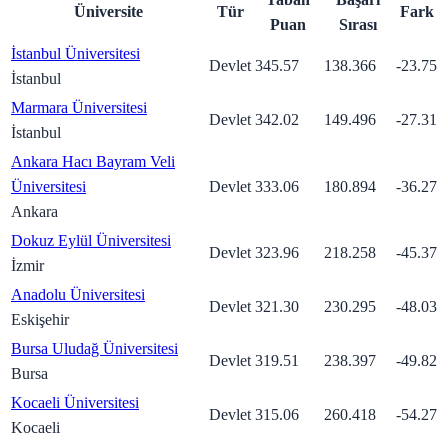
Üniversite
Tür
Fark
Puan
Sırası
İstanbul Üniversitesi
Devlet
345.57
138.366
-23.75
İstanbul
Marmara Üniversitesi
Devlet
342.02
149.496
-27.31
İstanbul
Ankara Hacı Bayram Veli
Üniversitesi
Devlet
333.06
180.894
-36.27
Ankara
Dokuz Eylül Üniversitesi
Devlet
323.96
218.258
-45.37
İzmir
Anadolu Üniversitesi
Devlet
321.30
230.295
-48.03
Eskişehir
Bursa Uludağ Üniversitesi
Devlet
319.51
238.397
-49.82
Bursa
Kocaeli Üniversitesi
Devlet
315.06
260.418
-54.27
Kocaeli