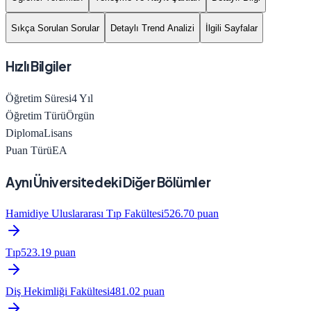
Sıkça Sorulan Sorular
Detaylı Trend Analizi
İlgili Sayfalar
Hızlı Bilgiler
Öğretim Süresi
4
Yıl
Öğretim Türü
Örgün
Diploma
Lisans
Puan Türü
EA
Aynı Üniversitedeki Diğer Bölümler
Hamidiye Uluslararası Tıp Fakültesi
526.70
puan
Tıp
523.19
puan
Diş Hekimliği Fakültesi
481.02
puan