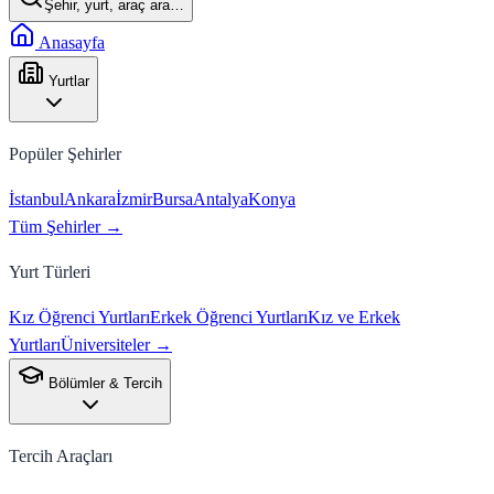
Şehir, yurt, araç ara…
Anasayfa
Yurtlar
Popüler Şehirler
İstanbul
Ankara
İzmir
Bursa
Antalya
Konya
Tüm Şehirler →
Yurt Türleri
Kız Öğrenci Yurtları
Erkek Öğrenci Yurtları
Kız ve Erkek
Yurtları
Üniversiteler →
Bölümler & Tercih
Tercih Araçları