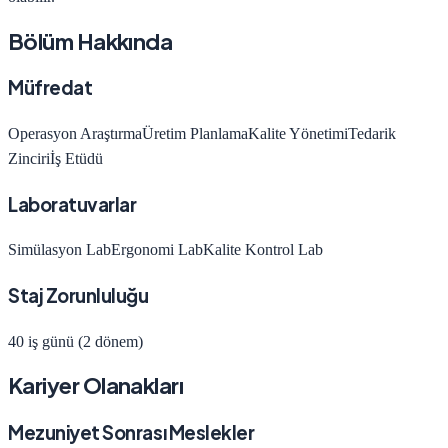
Bölüm Hakkında
Müfredat
Operasyon Araştırma
Üretim Planlama
Kalite Yönetimi
Tedarik
Zinciri
İş Etüdü
Laboratuvarlar
Simülasyon Lab
Ergonomi Lab
Kalite Kontrol Lab
Staj Zorunluluğu
40 iş günü (2 dönem)
Kariyer Olanakları
Mezuniyet Sonrası Meslekler