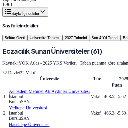
1.961
Sayfa İçindekiler
Sayfa İçindekiler
Bölüm Özeti
Üniversite Tablosu
2027 Tahmini
Son 4 Yıl Trendi
Bö
Eczacılık
Sunan Üniversiteler (
61
)
Kaynak: YOK Atlas - 2025 YKS Verileri | Taban puanına göre sıralan
32
Devlet
22
Vakıf
Üniversite
Tür
202
Puan
Acıbadem Mehmet Ali Aydınlar Üniversitesi
1
İstanbul
Vakıf
468.55
-5.62
Burslu
SAY
Yeditepe Üniversitesi
2
İstanbul
Vakıf
466.34
-5.60
Burslu
SAY
Hacettepe Üniversitesi