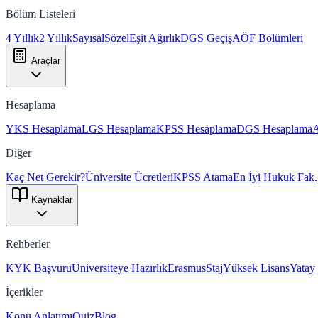
Bölüm Listeleri
4 Yıllık
2 Yıllık
Sayısal
Sözel
Eşit Ağırlık
DGS Geçiş
AÖF Bölümleri
Araçlar
Hesaplama
YKS Hesaplama
LGS Hesaplama
KPSS Hesaplama
DGS Hesaplama
Diğer
Kaç Net Gerekir?
Üniversite Ücretleri
KPSS Atama
En İyi Hukuk Fak.
Kaynaklar
Rehberler
KYK Başvuru
Üniversiteye Hazırlık
Erasmus
Staj
Yüksek Lisans
Yatay
İçerikler
Konu Anlatımı
Quiz
Blog