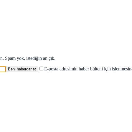
in. Spam yok, istediğin an çık.
E-posta adresimin haber bülteni için işlenmesi
Beni haberdar et