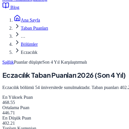
Blog
Ana Sayfa
Taban Puanları
…
Bölümler
Eczacılık
Sağlık
Puanlar düşüşte
Son 4 Yıl Karşılaştırmalı
Eczacılık
Taban Puanları
2026
(Son 4 Yıl)
Eczacılık
bölümü
54
üniversitede sunulmaktadır. Taban puanları
402.
En Yüksek Puan
468.55
Ortalama Puan
446.71
En Düşük Puan
402.21
Toplam Kontenjan