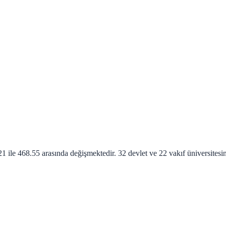
21
ile
468.55
arasında değişmektedir.
32 devlet ve 22 vakıf üniversites