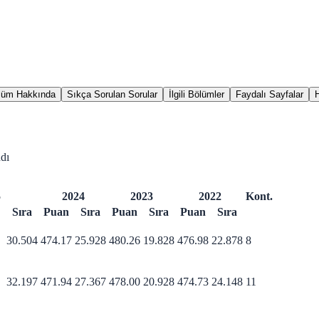
lüm Hakkında
Sıkça Sorulan Sorular
İlgili Bölümler
Faydalı Sayfalar
dı
5
2024
2023
2022
Kont.
Sıra
Puan
Sıra
Puan
Sıra
Puan
Sıra
30.504
474.17
25.928
480.26
19.828
476.98
22.878
8
32.197
471.94
27.367
478.00
20.928
474.73
24.148
11