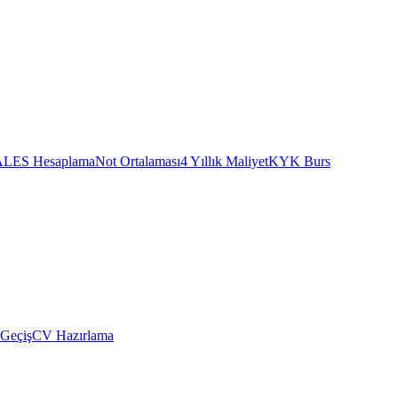
ALES Hesaplama
Not Ortalaması
4 Yıllık Maliyet
KYK Burs
 Geçiş
CV Hazırlama