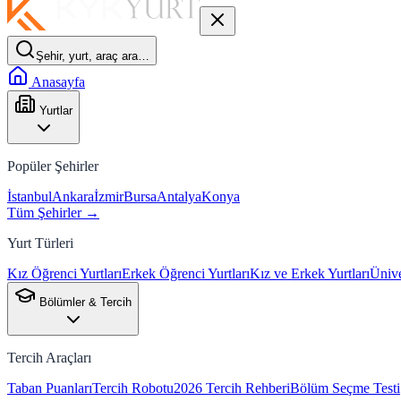
Şehir, yurt, araç ara…
Anasayfa
Yurtlar
Popüler Şehirler
İstanbul
Ankara
İzmir
Bursa
Antalya
Konya
Tüm Şehirler →
Yurt Türleri
Kız Öğrenci Yurtları
Erkek Öğrenci Yurtları
Kız ve Erkek Yurtları
Ünive
Bölümler & Tercih
Tercih Araçları
Taban Puanları
Tercih Robotu
2026 Tercih Rehberi
Bölüm Seçme Testi