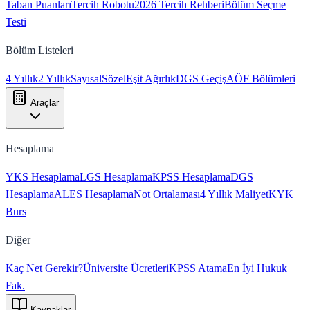
Taban Puanları
Tercih Robotu
2026 Tercih Rehberi
Bölüm Seçme
Testi
Bölüm Listeleri
4 Yıllık
2 Yıllık
Sayısal
Sözel
Eşit Ağırlık
DGS Geçiş
AÖF Bölümleri
Araçlar
Hesaplama
YKS Hesaplama
LGS Hesaplama
KPSS Hesaplama
DGS
Hesaplama
ALES Hesaplama
Not Ortalaması
4 Yıllık Maliyet
KYK
Burs
Diğer
Kaç Net Gerekir?
Üniversite Ücretleri
KPSS Atama
En İyi Hukuk
Fak.
Kaynaklar