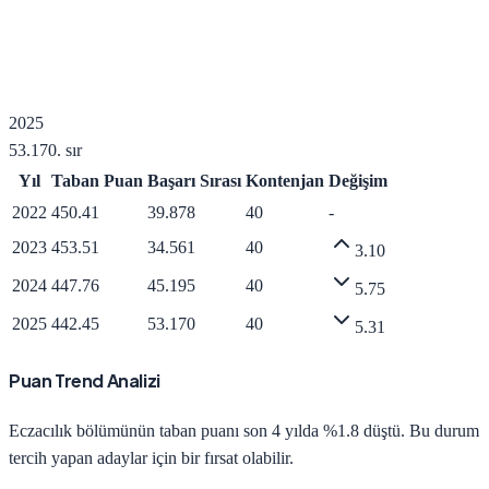
2025
53.170
. sır
Yıl
Taban Puan
Başarı Sırası
Kontenjan
Değişim
2022
450.41
39.878
40
-
2023
453.51
34.561
40
3.10
2024
447.76
45.195
40
5.75
2025
442.45
53.170
40
5.31
Puan Trend Analizi
Eczacılık
bölümünün taban puanı son 4 yılda
%1.8 düştü
.
Bu durum
tercih yapan adaylar için bir fırsat olabilir.