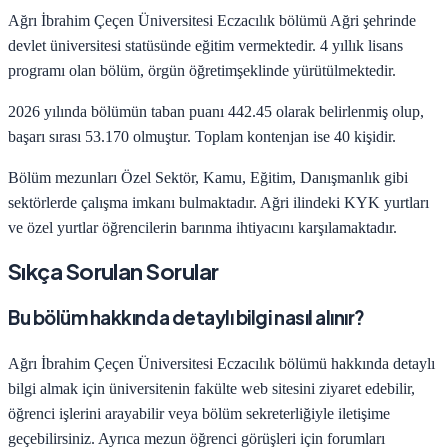
Ağrı İbrahim Çeçen Üniversitesi
Eczacılık
bölümü
Ağri
şehrinde
devlet
üniversitesi statüsünde eğitim vermektedir.
4
yıllık lisans
programı olan bölüm,
örgün öğretim
şeklinde yürütülmektedir.
2026
yılında bölümün taban puanı
442.45
olarak belirlenmiş olup,
başarı sırası
53.170
olmuştur. Toplam kontenjan ise
40
kişidir.
Bölüm mezunları
Özel Sektör, Kamu, Eğitim, Danışmanlık
gibi
sektörlerde çalışma imkanı bulmaktadır.
Ağri
ilindeki KYK yurtları
ve özel yurtlar öğrencilerin barınma ihtiyacını karşılamaktadır.
Sıkça Sorulan Sorular
Bu bölüm hakkında detaylı bilgi nasıl alınır?
Ağrı İbrahim Çeçen Üniversitesi
Eczacılık
bölümü hakkında detaylı
bilgi almak için üniversitenin fakülte web sitesini ziyaret edebilir,
öğrenci işlerini arayabilir veya bölüm sekreterliğiyle iletişime
geçebilirsiniz. Ayrıca mezun öğrenci görüşleri için forumları