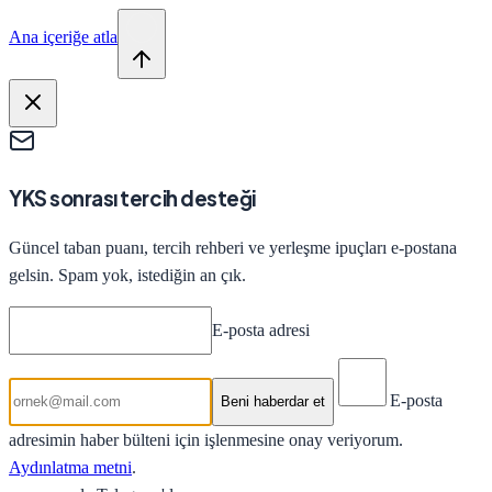
Ana içeriğe atla
YKS sonrası tercih desteği
Güncel taban puanı, tercih rehberi ve yerleşme ipuçları e-postana
gelsin. Spam yok, istediğin an çık.
E-posta adresi
E-posta
Beni haberdar et
adresimin haber bülteni için işlenmesine onay veriyorum.
Aydınlatma metni
.