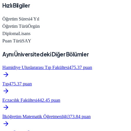
Hızlı Bilgiler
Öğretim Süresi
4
Yıl
Öğretim Türü
Örgün
Diploma
Lisans
Puan Türü
SAY
Aynı Üniversitedeki Diğer Bölümler
Hamidiye Uluslararası Tıp Fakültesi
475.37
puan
Tıp
475.37
puan
Eczacılık Fakültesi
442.45
puan
İlköğretim Matematik Öğretmenliği
373.84
puan