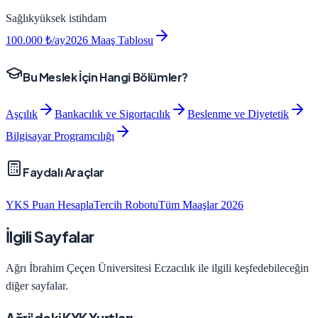
Sağlık
yüksek
istihdam
100.000
₺/ay
2026 Maaş Tablosu
Bu Meslek İçin Hangi Bölümler?
Aşçılık
Bankacılık ve Sigortacılık
Beslenme ve Diyetetik
Bilgisayar Programcılığı
Faydalı Araçlar
YKS Puan Hesapla
Tercih Robotu
Tüm Maaşlar 2026
İlgili Sayfalar
Ağrı İbrahim Çeçen Üniversitesi
Eczacılık
ile ilgili keşfedebileceğin
diğer sayfalar.