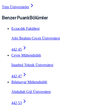
Tüm Üniversiteler
Benzer Puanlı Bölümler
Eczacılık Fakültesi
Ağrı İbrahim Çeçen Üniversitesi
442,45
Çevre Mühendisliği
İstanbul Teknik Üniversitesi
442,47
Bilgisayar Mühendisliği
Abdullah Gül Üniversitesi
442,53