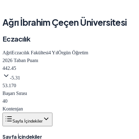
Ağrı İbrahim Çeçen Üniversitesi
Eczacılık
Ağri
Eczacılık Fakültesi
4
Yıl
Örgün Öğretim
2026
Taban Puanı
442.45
-5.31
53.170
Başarı Sırası
40
Kontenjan
Sayfa İçindekiler
Sayfa İçindekiler