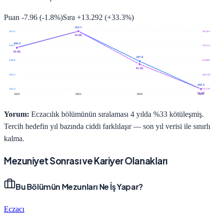
Puan
-7.96
(
-1.8
%)
Sıra
+
13.292
(
+
33.3
%)
453.5
453.5
34.561
34.6K
450.4
450.7
39.213
39.9K
447.8
448.0
43.866
45.2K
445.2
48.518
442.4
442.4
53.170
53.2K
2022
2023
2024
2025
Yorum:
Eczacılık bölümünün sıralaması 4 yılda %33 kötüleşmiş.
Tercih hedefin yıl bazında ciddi farklılaşır — son yıl verisi ile sınırlı
kalma.
Mezuniyet Sonrası ve Kariyer Olanakları
Bu Bölümün Mezunları Ne İş Yapar?
Eczacı