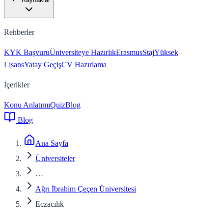
Rehberler
KYK Başvuru
Üniversiteye Hazırlık
Erasmus
Staj
Yüksek
Lisans
Yatay Geçiş
CV Hazırlama
İçerikler
Konu Anlatımı
Quiz
Blog
Blog
Ana Sayfa
Üniversiteler
…
Ağrı İbrahim Çeçen Üniversitesi
Eczacılık