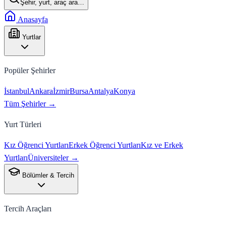
Şehir, yurt, araç ara…
Anasayfa
Yurtlar
Popüler Şehirler
İstanbul
Ankara
İzmir
Bursa
Antalya
Konya
Tüm Şehirler →
Yurt Türleri
Kız Öğrenci Yurtları
Erkek Öğrenci Yurtları
Kız ve Erkek
Yurtları
Üniversiteler →
Bölümler & Tercih
Tercih Araçları