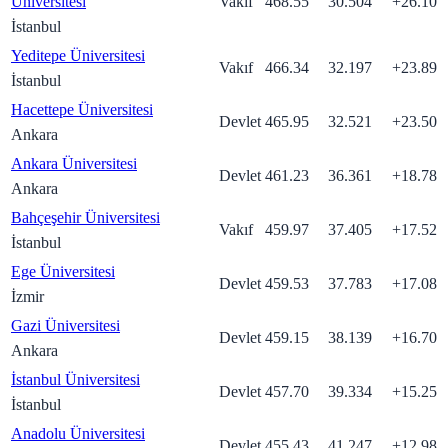
Üniversitesi
Vakıf
468.55
30.504
+
26.10
İstanbul
Yeditepe Üniversitesi
Vakıf
466.34
32.197
+
23.89
İstanbul
Hacettepe Üniversitesi
Devlet
465.95
32.521
+
23.50
Ankara
Ankara Üniversitesi
Devlet
461.23
36.361
+
18.78
Ankara
Bahçeşehir Üniversitesi
Vakıf
459.97
37.405
+
17.52
İstanbul
Ege Üniversitesi
Devlet
459.53
37.783
+
17.08
İzmir
Gazi Üniversitesi
Devlet
459.15
38.139
+
16.70
Ankara
İstanbul Üniversitesi
Devlet
457.70
39.334
+
15.25
İstanbul
Anadolu Üniversitesi
Devlet
455.43
41.247
+
12.98