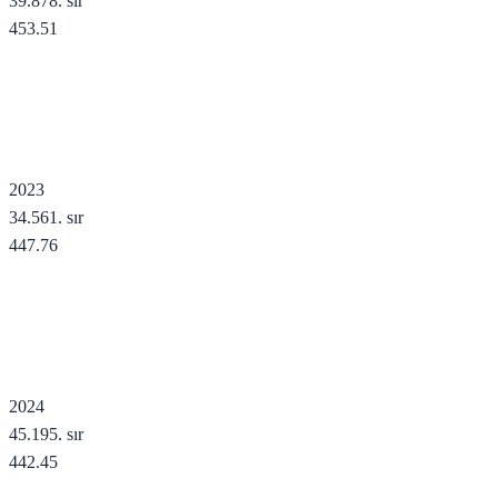
39.878
. sır
453.51
2023
34.561
. sır
447.76
2024
45.195
. sır
442.45