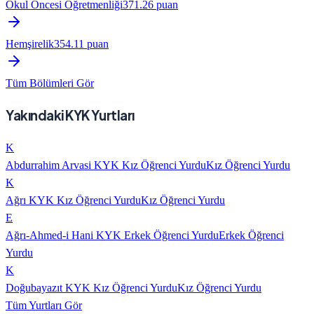
Okul Öncesi Öğretmenliği
371.26
puan
Hemşirelik
354.11
puan
Tüm Bölümleri Gör
Yakındaki KYK Yurtları
K
Abdurrahim Arvasi KYK Kız Öğrenci Yurdu
Kız Öğrenci Yurdu
K
Ağrı KYK Kız Öğrenci Yurdu
Kız Öğrenci Yurdu
E
Ağrı-Ahmed-i Hani KYK Erkek Öğrenci Yurdu
Erkek Öğrenci
Yurdu
K
Doğubayazıt KYK Kız Öğrenci Yurdu
Kız Öğrenci Yurdu
Tüm Yurtları Gör