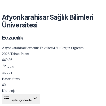
Afyonkarahisar Sağlık Bilimleri
Üniversitesi
Eczacılık
Afyonkarahisar
Eczacılık Fakültesi
4
Yıl
Örgün Öğretim
2026
Taban Puanı
449.86
-5.40
46.271
Başarı Sırası
40
Kontenjan
Sayfa İçindekiler