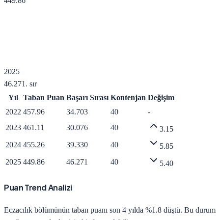
449.86
2025
46.271
. sır
Yıl
Taban Puan
Başarı Sırası
Kontenjan
Değişim
2022
457.96
34.703
40
-
2023
461.11
30.076
40
3.15
2024
455.26
39.330
40
5.85
2025
449.86
46.271
40
5.40
Puan Trend Analizi
Eczacılık
bölümünün taban puanı son 4 yılda
%1.8 düştü
.
Bu durum