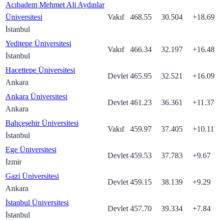
Acıbadem Mehmet Ali Aydınlar
Üniversitesi
Vakıf
468.55
30.504
+
18.69
İstanbul
Yeditepe Üniversitesi
Vakıf
466.34
32.197
+
16.48
İstanbul
Hacettepe Üniversitesi
Devlet
465.95
32.521
+
16.09
Ankara
Ankara Üniversitesi
Devlet
461.23
36.361
+
11.37
Ankara
Bahçeşehir Üniversitesi
Vakıf
459.97
37.405
+
10.11
İstanbul
Ege Üniversitesi
Devlet
459.53
37.783
+
9.67
İzmir
Gazi Üniversitesi
Devlet
459.15
38.139
+
9.29
Ankara
İstanbul Üniversitesi
Devlet
457.70
39.334
+
7.84
İstanbul