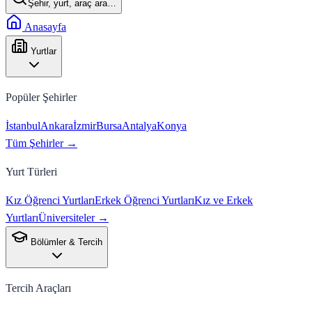
Şehir, yurt, araç ara…
Anasayfa
Yurtlar
Popüler Şehirler
İstanbul
Ankara
İzmir
Bursa
Antalya
Konya
Tüm Şehirler →
Yurt Türleri
Kız Öğrenci Yurtları
Erkek Öğrenci Yurtları
Kız ve Erkek
Yurtları
Üniversiteler →
Bölümler & Tercih
Tercih Araçları