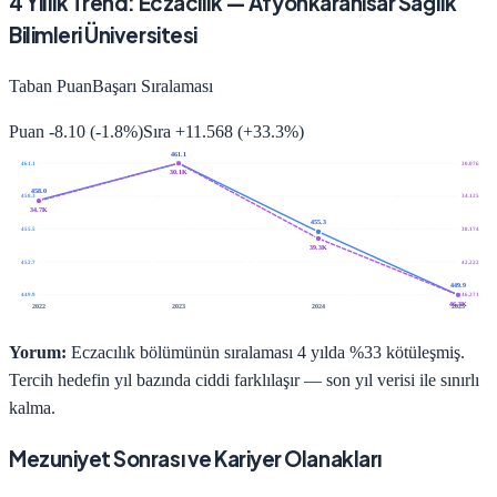
4
Yıllık Trend:
Eczacılık
—
Afyonkarahisar Sağlık
Bilimleri Üniversitesi
Taban Puan
Başarı Sıralaması
Puan
-8.10
(
-1.8
%)
Sıra
+
11.568
(
+
33.3
%)
461.1
461.1
30.076
30.1K
458.0
458.3
34.125
34.7K
455.3
455.5
38.174
39.3K
452.7
42.222
449.9
449.9
46.271
46.3K
2022
2023
2024
2025
Yorum:
Eczacılık bölümünün sıralaması 4 yılda %33 kötüleşmiş.
Tercih hedefin yıl bazında ciddi farklılaşır — son yıl verisi ile sınırlı
kalma.
Mezuniyet Sonrası ve Kariyer Olanakları