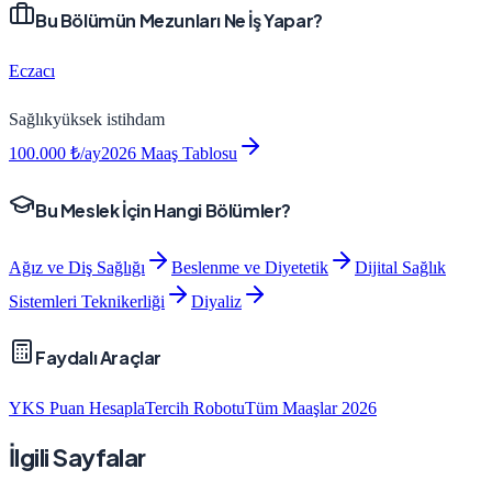
Bu Bölümün Mezunları Ne İş Yapar?
Eczacı
Sağlık
yüksek
istihdam
100.000
₺/ay
2026 Maaş Tablosu
Bu Meslek İçin Hangi Bölümler?
Ağız ve Diş Sağlığı
Beslenme ve Diyetetik
Dijital Sağlık
Sistemleri Teknikerliği
Diyaliz
Faydalı Araçlar
YKS Puan Hesapla
Tercih Robotu
Tüm Maaşlar 2026
İlgili Sayfalar