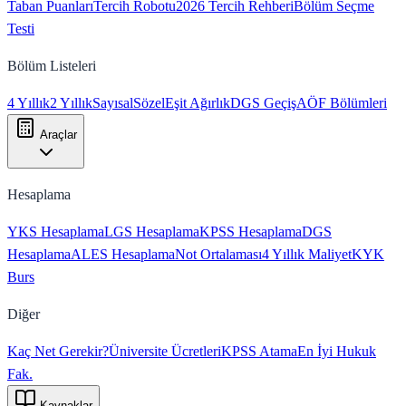
Taban Puanları
Tercih Robotu
2026 Tercih Rehberi
Bölüm Seçme
Testi
Bölüm Listeleri
4 Yıllık
2 Yıllık
Sayısal
Sözel
Eşit Ağırlık
DGS Geçiş
AÖF Bölümleri
Araçlar
Hesaplama
YKS Hesaplama
LGS Hesaplama
KPSS Hesaplama
DGS
Hesaplama
ALES Hesaplama
Not Ortalaması
4 Yıllık Maliyet
KYK
Burs
Diğer
Kaç Net Gerekir?
Üniversite Ücretleri
KPSS Atama
En İyi Hukuk
Fak.
Kaynaklar