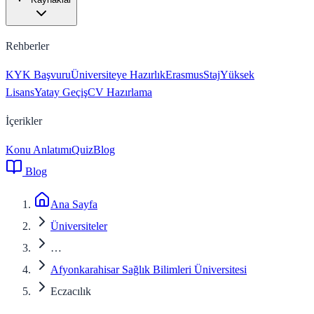
Rehberler
KYK Başvuru
Üniversiteye Hazırlık
Erasmus
Staj
Yüksek
Lisans
Yatay Geçiş
CV Hazırlama
İçerikler
Konu Anlatımı
Quiz
Blog
Blog
Ana Sayfa
Üniversiteler
…
Afyonkarahisar Sağlık Bilimleri Üniversitesi
Eczacılık