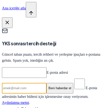
Ana içeriğe atla
YKS sonrası tercih desteği
Güncel taban puanı, tercih rehberi ve yerleşme ipuçları e-postana
gelsin. Spam yok, istediğin an çık.
E-posta adresi
E-posta
Beni haberdar et
adresimin haber bülteni için işlenmesine onay veriyorum.
Aydınlatma metni
.