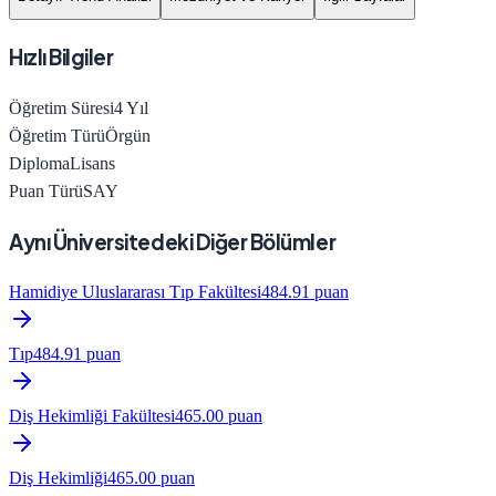
Hızlı Bilgiler
Öğretim Süresi
4
Yıl
Öğretim Türü
Örgün
Diploma
Lisans
Puan Türü
SAY
Aynı Üniversitedeki Diğer Bölümler
Hamidiye Uluslararası Tıp Fakültesi
484.91
puan
Tıp
484.91
puan
Diş Hekimliği Fakültesi
465.00
puan
Diş Hekimliği
465.00
puan