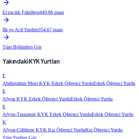
Eczacılık Fakültesi
449.86
puan
İlk ve Acil Yardım
354.67
puan
Tüm Bölümleri Gör
Yakındaki KYK Yurtları
E
Abdürrahim Mısri KYK Erkek Öğrenci Yurdu
Erkek Öğrenci Yurdu
E
Afyon KYK Erkek Öğrenci Yurdu
Erkek Öğrenci Yurdu
E
Afyon-Tınaztepe KYK Erkek Öğrenci Yurdu
Erkek Öğrenci Yurdu
K
Afyon-Çiğiltepe KYK Kız Öğrenci Yurdu
Kız Öğrenci Yurdu
Tüm Yurtları Gör