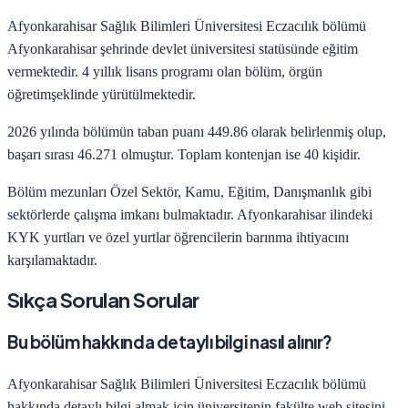
Afyonkarahisar Sağlık Bilimleri Üniversitesi
Eczacılık
bölümü
Afyonkarahisar
şehrinde
devlet
üniversitesi statüsünde eğitim
vermektedir.
4
yıllık lisans programı olan bölüm,
örgün
öğretim
şeklinde yürütülmektedir.
2026
yılında bölümün taban puanı
449.86
olarak belirlenmiş olup,
başarı sırası
46.271
olmuştur. Toplam kontenjan ise
40
kişidir.
Bölüm mezunları
Özel Sektör, Kamu, Eğitim, Danışmanlık
gibi
sektörlerde çalışma imkanı bulmaktadır.
Afyonkarahisar
ilindeki
KYK yurtları ve özel yurtlar öğrencilerin barınma ihtiyacını
karşılamaktadır.
Sıkça Sorulan Sorular
Bu bölüm hakkında detaylı bilgi nasıl alınır?
Afyonkarahisar Sağlık Bilimleri Üniversitesi
Eczacılık
bölümü
hakkında detaylı bilgi almak için üniversitenin fakülte web sitesini