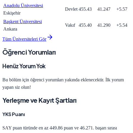
Anadolu Üniversitesi
Devlet
455.43
41.247
+
5.57
Eskişehir
Başkent Üniversitesi
Vakıf
455.40
41.290
+
5.54
Ankara
Tüm Üniversiteleri Gör
Öğrenci Yorumları
Henüz Yorum Yok
Bu bölüm için öğrenci yorumları yakında eklenecektir. İlk yorum
yapan siz olun!
Yerleşme ve Kayıt Şartları
YKS Puanı
SAY
puan türünde en az
449.86
puan ve
46.271
. başarı sırası