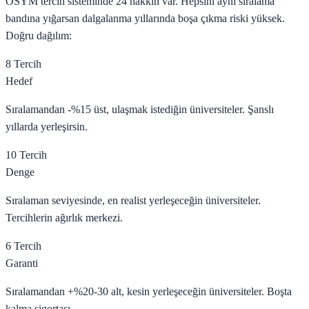
ÖSYM tercih sisteminde 24 hakkın var. Hepsini aynı sıralama
bandına yığarsan dalgalanma yıllarında boşa çıkma riski yüksek.
Doğru dağılım:
8 Tercih
Hedef
Sıralamandan -%15 üst, ulaşmak istediğin üniversiteler. Şanslı
yıllarda yerleşirsin.
10 Tercih
Denge
Sıralaman seviyesinde, en realist yerleşeceğin üniversiteler.
Tercihlerin ağırlık merkezi.
6 Tercih
Garanti
Sıralamandan +%20-30 alt, kesin yerleşeceğin üniversiteler. Boşta
kalma sigortası.