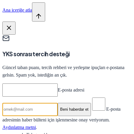
Ana içeriğe atla
YKS sonrası tercih desteği
Güncel taban puanı, tercih rehberi ve yerleşme ipuçları e-postana
gelsin. Spam yok, istediğin an çık.
E-posta adresi
E-posta
Beni haberdar et
adresimin haber bülteni için işlenmesine onay veriyorum.
Aydınlatma metni
.