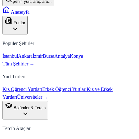
Şehir, yurt, araç ara…
Anasayfa
Yurtlar
Popüler Şehirler
İstanbul
Ankara
İzmir
Bursa
Antalya
Konya
Tüm Şehirler →
Yurt Türleri
Kız Öğrenci Yurtları
Erkek Öğrenci Yurtları
Kız ve Erkek
Yurtları
Üniversiteler →
Bölümler & Tercih
Tercih Araçları