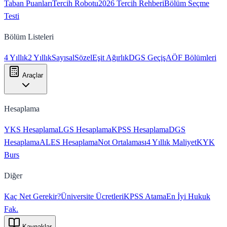
Taban Puanları
Tercih Robotu
2026 Tercih Rehberi
Bölüm Seçme
Testi
Bölüm Listeleri
4 Yıllık
2 Yıllık
Sayısal
Sözel
Eşit Ağırlık
DGS Geçiş
AÖF Bölümleri
Araçlar
Hesaplama
YKS Hesaplama
LGS Hesaplama
KPSS Hesaplama
DGS
Hesaplama
ALES Hesaplama
Not Ortalaması
4 Yıllık Maliyet
KYK
Burs
Diğer
Kaç Net Gerekir?
Üniversite Ücretleri
KPSS Atama
En İyi Hukuk
Fak.
Kaynaklar