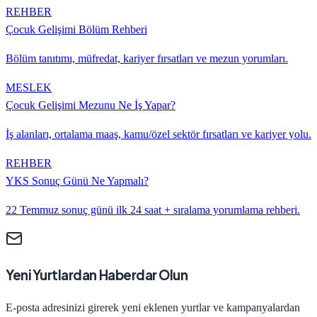
REHBER
Çocuk Gelişimi
Bölüm Rehberi
Bölüm tanıtımı, müfredat, kariyer fırsatları ve mezun yorumları.
MESLEK
Çocuk Gelişimi
Mezunu Ne İş Yapar?
İş alanları, ortalama maaş, kamu/özel sektör fırsatları ve kariyer yolu.
REHBER
YKS Sonuç Günü Ne Yapmalı?
22 Temmuz sonuç günü ilk 24 saat + sıralama yorumlama rehberi.
Yeni Yurtlardan Haberdar Olun
E-posta adresinizi girerek yeni eklenen yurtlar ve kampanyalardan