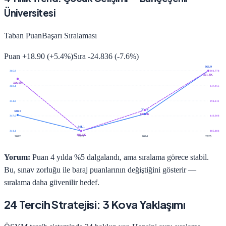
Üniversitesi
Taban Puan
Başarı Sıralaması
Puan
+
18.90
(
+
5.4
%)
Sıra
-24.836
(
-7.6
%)
366.9
366.9
301.778
301.8K
326.6K
360.4
347.955
354.0
394.131
348.4
348.0
422.2K
347.6
440.308
341.1
341.1
486.484
486.5K
2022
2023
2024
2025
Yorum:
Puan 4 yılda %5 dalgalandı, ama sıralama görece stabil.
Bu, sınav zorluğu ile baraj puanlarının değiştiğini gösterir —
sıralama daha güvenilir hedef.
24 Tercih Stratejisi: 3 Kova Yaklaşımı