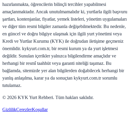
hazırlanmakta, öğrencilerin bilinçli tercihler yapabilmesi
amaçlanmaktadır. Ancak unutulmamalıdır ki, yurtlarla ilgili başvuru
şartları, kontenjanlar, fiyatlar, yemek listeleri, yönetim uygulamaları
ve diğer tüm resmi bilgiler zamanla değişebilmektedir. Bu nedenle,
en güncel ve doğru bilgiye ulaşmak için ilgili yurt yönetimi veya
Kredi ve Yurtlar Kurumu (KYK) ile doğrudan iletişime geçmeniz
önemlidir. kykyurt.com.tr, bir resmi kurum ya da yurt işletmesi
değildir. Sunulan içerikler yalnızca bilgilendirme amaçlıdır ve
herhangi bir resmî taahhüt veya garanti niteliği taşımaz. Bu
bağlamda, sitemizde yer alan bilgilerden doğabilecek herhangi bir
yanlış anlaşılma, karar ya da sonuçtan kykyurt.com.tr sorumlu
tutulamaz.
©
2026
KYK Yurt Rehberi. Tüm hakları saklıdır.
Gizlilik
Çerezler
Koşullar