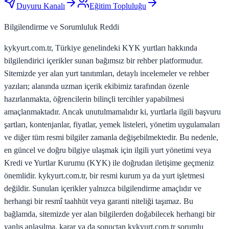
Duyuru Kanalı
Eğitim Topluluğu
Bilgilendirme ve Sorumluluk Reddi
kykyurt.com.tr, Türkiye genelindeki KYK yurtları hakkında
bilgilendirici içerikler sunan bağımsız bir rehber platformudur.
Sitemizde yer alan yurt tanıtımları, detaylı incelemeler ve rehber
yazıları; alanında uzman içerik ekibimiz tarafından özenle
hazırlanmakta, öğrencilerin bilinçli tercihler yapabilmesi
amaçlanmaktadır. Ancak unutulmamalıdır ki, yurtlarla ilgili başvuru
şartları, kontenjanlar, fiyatlar, yemek listeleri, yönetim uygulamaları
ve diğer tüm resmi bilgiler zamanla değişebilmektedir. Bu nedenle,
en güncel ve doğru bilgiye ulaşmak için ilgili yurt yönetimi veya
Kredi ve Yurtlar Kurumu (KYK) ile doğrudan iletişime geçmeniz
önemlidir. kykyurt.com.tr, bir resmi kurum ya da yurt işletmesi
değildir. Sunulan içerikler yalnızca bilgilendirme amaçlıdır ve
herhangi bir resmî taahhüt veya garanti niteliği taşımaz. Bu
bağlamda, sitemizde yer alan bilgilerden doğabilecek herhangi bir
yanlış anlaşılma, karar ya da sonuçtan kykyurt.com.tr sorumlu