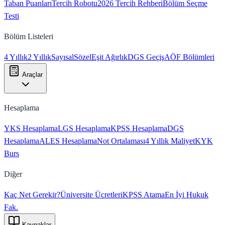
Taban Puanları
Tercih Robotu
2026 Tercih Rehberi
Bölüm Seçme
Testi
Bölüm Listeleri
4 Yıllık
2 Yıllık
Sayısal
Sözel
Eşit Ağırlık
DGS Geçiş
AÖF Bölümleri
Araçlar
Hesaplama
YKS Hesaplama
LGS Hesaplama
KPSS Hesaplama
DGS
Hesaplama
ALES Hesaplama
Not Ortalaması
4 Yıllık Maliyet
KYK
Burs
Diğer
Kaç Net Gerekir?
Üniversite Ücretleri
KPSS Atama
En İyi Hukuk
Fak.
Kaynaklar