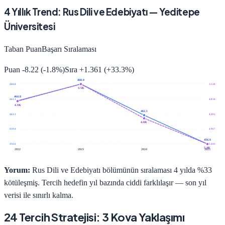
4
Yıllık Trend:
Rus Dili ve Edebiyatı
—
Yeditepe
Üniversitesi
Taban Puan
Başarı Sıralaması
Puan
-8.22
(
-1.8
%)
Sıra
+
1.361
(
+
33.3
%)
468.0
468.0
3.538
3.5K
464.8
465.1
4.014
4.1K
462.1
462.3
4.491
4.6K
459.4
4.967
456.6
456.6
5.443
5.4K
2022
2023
2024
2025
Yorum:
Rus Dili ve Edebiyatı bölümünün sıralaması 4 yılda %33
kötüleşmiş. Tercih hedefin yıl bazında ciddi farklılaşır — son yıl
verisi ile sınırlı kalma.
24 Tercih Stratejisi: 3 Kova Yaklaşımı