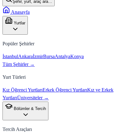
Şehir, yurt, araç ara…
Anasayfa
Yurtlar
Popüler Şehirler
İstanbul
Ankara
İzmir
Bursa
Antalya
Konya
Tüm Şehirler →
Yurt Türleri
Kız Öğrenci Yurtları
Erkek Öğrenci Yurtları
Kız ve Erkek
Yurtları
Üniversiteler →
Bölümler & Tercih
Tercih Araçları