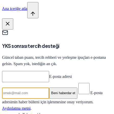
Ana içeriğe atla
YKS sonrası tercih desteği
Güncel taban puanı, tercih rehberi ve yerleşme ipuçları e-postana
gelsin. Spam yok, istediğin an çık.
E-posta adresi
E-posta
Beni haberdar et
adresimin haber bülteni için işlenmesine onay veriyorum.
Aydınlatma metni
.