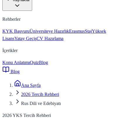
Rehberler
KYK Başvuru
Üniversiteye Hazırlık
Erasmus
Staj
Yüksek
Lisans
Yatay Geçiş
CV Hazırlama
İçerikler
Konu Anlatımı
Quiz
Blog
Blog
Ana Sayfa
2026 Tercih Rehberi
Rus Dili ve Edebiyatı
2026 YKS Tercih Rehberi