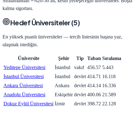
Sıralamandan +%20-30 alt, kesin yerleşeceğin üniversiteler. Boşta
kalma sigortası.
Hedef Üniversiteler (
5
)
En yüksek puanlı üniversiteler — tercih listesinin başına yaz,
ulaşmak istediğin.
Üniversite
Şehir
Tip
Taban
Sıralama
Yeditepe Üniversitesi
İstanbul
vakıf
456.57
5.443
İstanbul Üniversitesi
İstanbul
devlet
414.71
16.118
Ankara Üniversitesi
Ankara
devlet
414.14
16.336
Anadolu Üniversitesi
Eskişehir
devlet
400.06
21.589
Dokuz Eylül Üniversitesi
İzmir
devlet
398.72
22.128