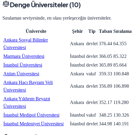
Denge Üniversiteler (
10
)
Sıralaman seviyesinde, en olası yerleşeceğin üniversiteler.
Üniversite
Şehir
Tip
Taban
Sıralama
Ankara Sosyal Bilimler
Ankara
devlet
376.44
64.355
Üniversitesi
Marmara Üniversitesi
İstanbul
devlet
366.05
85.322
İstanbul Üniversitesi
İstanbul
devlet
365.89
85.664
Atılım Üniversitesi
Ankara
vakıf
359.33
100.848
Ankara Hacı Bayram Veli
Ankara
devlet
356.89
106.898
Üniversitesi
Ankara Yıldırım Beyazıt
Ankara
devlet
352.17
119.280
Üniversitesi
İstanbul Medipol Üniversitesi
İstanbul
vakıf
348.25
130.326
İstanbul Medeniyet Üniversitesi
İstanbul
devlet
344.98
140.191