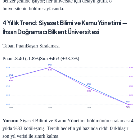
benzer şekilde işliyor; her üniversite için detaylı grafik o
üniversitenin bölüm sayfasında.
4
Yıllık Trend:
Siyaset Bilimi ve Kamu Yönetimi
—
İhsan Doğramacı Bilkent Üniversitesi
Taban Puan
Başarı Sıralaması
Puan
-8.40
(
-1.8
%)
Sıra
+
463
(
+
33.3
%)
478.4
478.4
1.204
1.2K
475.1
475.5
1.366
1.4K
472.3
472.6
1.528
1.6K
469.6
1.690
466.7
466.7
1.852
1.9K
2022
2023
2024
2025
Yorum:
Siyaset Bilimi ve Kamu Yönetimi bölümünün sıralaması 4
yılda %33 kötüleşmiş. Tercih hedefin yıl bazında ciddi farklılaşır —
son yıl verisi ile sınırlı kalma.