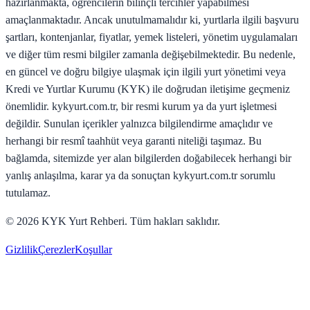
hazırlanmakta, öğrencilerin bilinçli tercihler yapabilmesi
amaçlanmaktadır. Ancak unutulmamalıdır ki, yurtlarla ilgili başvuru
şartları, kontenjanlar, fiyatlar, yemek listeleri, yönetim uygulamaları
ve diğer tüm resmi bilgiler zamanla değişebilmektedir. Bu nedenle,
en güncel ve doğru bilgiye ulaşmak için ilgili yurt yönetimi veya
Kredi ve Yurtlar Kurumu (KYK) ile doğrudan iletişime geçmeniz
önemlidir. kykyurt.com.tr, bir resmi kurum ya da yurt işletmesi
değildir. Sunulan içerikler yalnızca bilgilendirme amaçlıdır ve
herhangi bir resmî taahhüt veya garanti niteliği taşımaz. Bu
bağlamda, sitemizde yer alan bilgilerden doğabilecek herhangi bir
yanlış anlaşılma, karar ya da sonuçtan kykyurt.com.tr sorumlu
tutulamaz.
©
2026
KYK Yurt Rehberi. Tüm hakları saklıdır.
Gizlilik
Çerezler
Koşullar