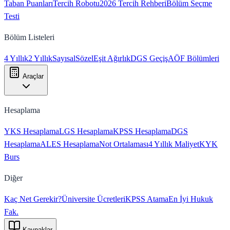
Taban Puanları
Tercih Robotu
2026 Tercih Rehberi
Bölüm Seçme
Testi
Bölüm Listeleri
4 Yıllık
2 Yıllık
Sayısal
Sözel
Eşit Ağırlık
DGS Geçiş
AÖF Bölümleri
Araçlar
Hesaplama
YKS Hesaplama
LGS Hesaplama
KPSS Hesaplama
DGS
Hesaplama
ALES Hesaplama
Not Ortalaması
4 Yıllık Maliyet
KYK
Burs
Diğer
Kaç Net Gerekir?
Üniversite Ücretleri
KPSS Atama
En İyi Hukuk
Fak.
Kaynaklar