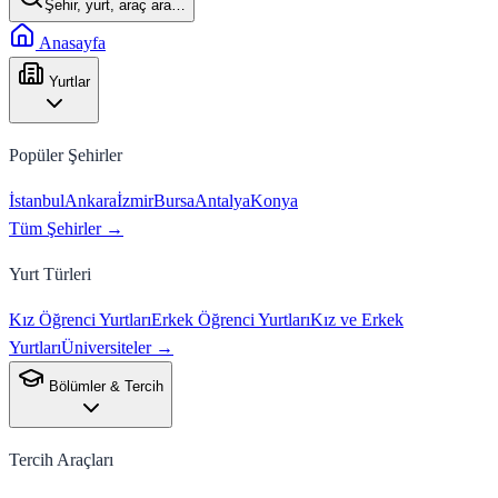
Şehir, yurt, araç ara…
Anasayfa
Yurtlar
Popüler Şehirler
İstanbul
Ankara
İzmir
Bursa
Antalya
Konya
Tüm Şehirler →
Yurt Türleri
Kız Öğrenci Yurtları
Erkek Öğrenci Yurtları
Kız ve Erkek
Yurtları
Üniversiteler →
Bölümler & Tercih
Tercih Araçları