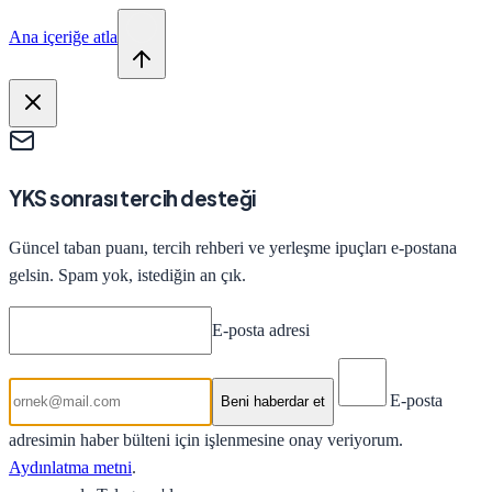
Ana içeriğe atla
YKS sonrası tercih desteği
Güncel taban puanı, tercih rehberi ve yerleşme ipuçları e-postana
gelsin. Spam yok, istediğin an çık.
E-posta adresi
E-posta
Beni haberdar et
adresimin haber bülteni için işlenmesine onay veriyorum.
Aydınlatma metni
.