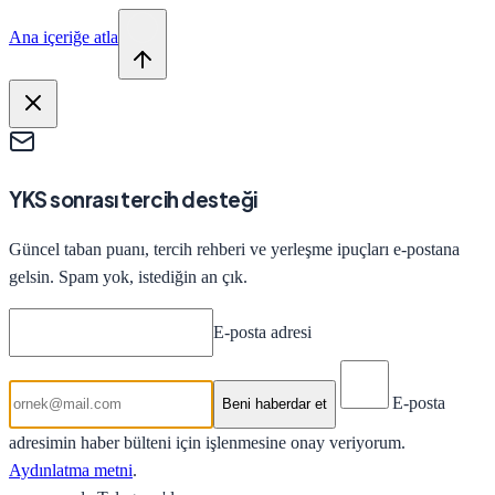
Ana içeriğe atla
YKS sonrası tercih desteği
Güncel taban puanı, tercih rehberi ve yerleşme ipuçları e-postana
gelsin. Spam yok, istediğin an çık.
E-posta adresi
E-posta
Beni haberdar et
adresimin haber bülteni için işlenmesine onay veriyorum.
Aydınlatma metni
.