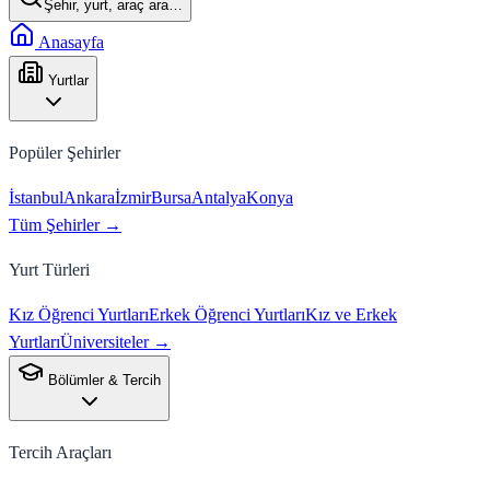
Şehir, yurt, araç ara…
Anasayfa
Yurtlar
Popüler Şehirler
İstanbul
Ankara
İzmir
Bursa
Antalya
Konya
Tüm Şehirler →
Yurt Türleri
Kız Öğrenci Yurtları
Erkek Öğrenci Yurtları
Kız ve Erkek
Yurtları
Üniversiteler →
Bölümler & Tercih
Tercih Araçları