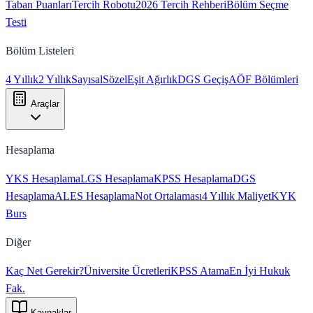
Taban Puanları
Tercih Robotu
2026 Tercih Rehberi
Bölüm Seçme
Testi
Bölüm Listeleri
4 Yıllık
2 Yıllık
Sayısal
Sözel
Eşit Ağırlık
DGS Geçiş
AÖF Bölümleri
Araçlar
Hesaplama
YKS Hesaplama
LGS Hesaplama
KPSS Hesaplama
DGS
Hesaplama
ALES Hesaplama
Not Ortalaması
4 Yıllık Maliyet
KYK
Burs
Diğer
Kaç Net Gerekir?
Üniversite Ücretleri
KPSS Atama
En İyi Hukuk
Fak.
Kaynaklar