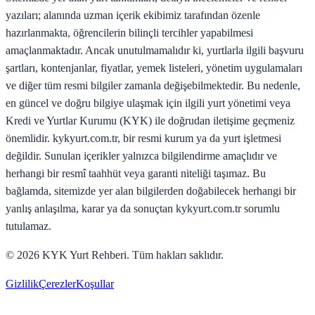
yazıları; alanında uzman içerik ekibimiz tarafından özenle
hazırlanmakta, öğrencilerin bilinçli tercihler yapabilmesi
amaçlanmaktadır. Ancak unutulmamalıdır ki, yurtlarla ilgili başvuru
şartları, kontenjanlar, fiyatlar, yemek listeleri, yönetim uygulamaları
ve diğer tüm resmi bilgiler zamanla değişebilmektedir. Bu nedenle,
en güncel ve doğru bilgiye ulaşmak için ilgili yurt yönetimi veya
Kredi ve Yurtlar Kurumu (KYK) ile doğrudan iletişime geçmeniz
önemlidir. kykyurt.com.tr, bir resmi kurum ya da yurt işletmesi
değildir. Sunulan içerikler yalnızca bilgilendirme amaçlıdır ve
herhangi bir resmî taahhüt veya garanti niteliği taşımaz. Bu
bağlamda, sitemizde yer alan bilgilerden doğabilecek herhangi bir
yanlış anlaşılma, karar ya da sonuçtan kykyurt.com.tr sorumlu
tutulamaz.
©
2026
KYK Yurt Rehberi. Tüm hakları saklıdır.
Gizlilik
Çerezler
Koşullar