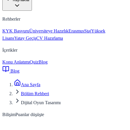
Rehberler
KYK Başvuru
Üniversiteye Hazırlık
Erasmus
Staj
Yüksek
Lisans
Yatay Geçiş
CV Hazırlama
İçerikler
Konu Anlatımı
Quiz
Blog
Blog
Ana Sayfa
Bölüm Rehberi
Dijital Oyun Tasarımı
Bilişim
Puanlar düşüşte