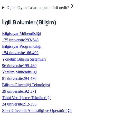
Dijital Oyun Tasarımı puan türü nedir?
İlgili Bolumler (
Bilişim
)
Bilgisayar Mühendisliği
175
üniversite
293
-
548
Bilgisayar Programcılığı
154
üniversite
166
-
402
Yönetim Bilişim Sistemleri
96
üniversite
199
-
489
Yazılım Mühendisliği
81
üniversite
294
-
470
Bilişim Güvenliği Teknolojisi
39
üniversite
192
-
371
Tıbbi Veri İşleme Teknikerliği
24
üniversite
212
-
355
Siber Güvenlik Analistliği ve Operatörlüğü