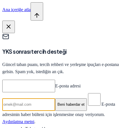
Ana içeriğe atla
YKS sonrası tercih desteği
Güncel taban puanı, tercih rehberi ve yerleşme ipuçları e-postana
gelsin. Spam yok, istediğin an çık.
E-posta adresi
E-posta
Beni haberdar et
adresimin haber bülteni için işlenmesine onay veriyorum.
Aydınlatma metni
.