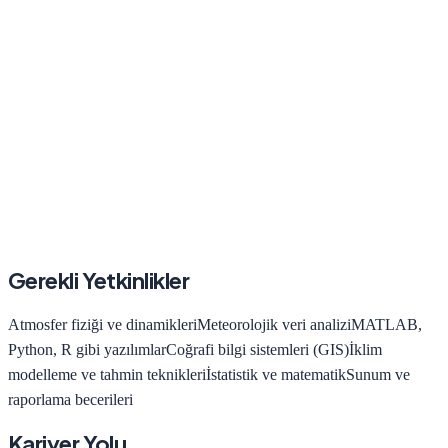
Gerekli Yetkinlikler
Atmosfer fiziği ve dinamikleri
Meteorolojik veri analizi
MATLAB,
Python, R gibi yazılımlar
Coğrafi bilgi sistemleri (GIS)
İklim
modelleme ve tahmin teknikleri
İstatistik ve matematik
Sunum ve
raporlama becerileri
Kariyer Yolu