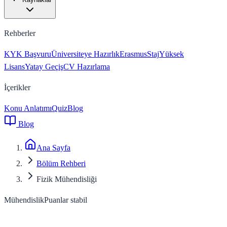
Rehberler
KYK Başvuru
Üniversiteye Hazırlık
Erasmus
Staj
Yüksek
Lisans
Yatay Geçiş
CV Hazırlama
İçerikler
Konu Anlatımı
Quiz
Blog
Blog
Ana Sayfa
Bölüm Rehberi
Fizik Mühendisliği
Mühendislik
Puanlar stabil