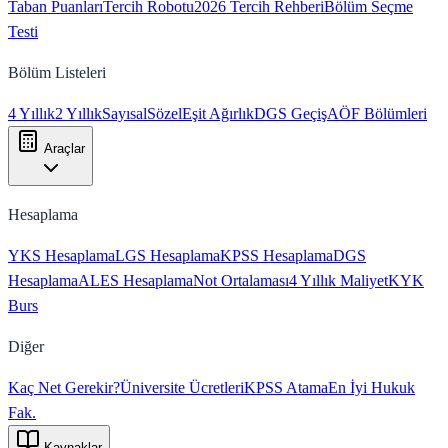
Taban Puanları
Tercih Robotu
2026 Tercih Rehberi
Bölüm Seçme
Testi
Bölüm Listeleri
4 Yıllık
2 Yıllık
Sayısal
Sözel
Eşit Ağırlık
DGS Geçiş
AÖF Bölümleri
Araçlar
Hesaplama
YKS Hesaplama
LGS Hesaplama
KPSS Hesaplama
DGS
Hesaplama
ALES Hesaplama
Not Ortalaması
4 Yıllık Maliyet
KYK
Burs
Diğer
Kaç Net Gerekir?
Üniversite Ücretleri
KPSS Atama
En İyi Hukuk
Fak.
Kaynaklar