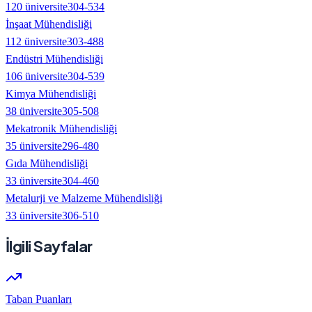
120
üniversite
304
-
534
İnşaat Mühendisliği
112
üniversite
303
-
488
Endüstri Mühendisliği
106
üniversite
304
-
539
Kimya Mühendisliği
38
üniversite
305
-
508
Mekatronik Mühendisliği
35
üniversite
296
-
480
Gıda Mühendisliği
33
üniversite
304
-
460
Metalurji ve Malzeme Mühendisliği
33
üniversite
306
-
510
İlgili Sayfalar
Taban Puanları