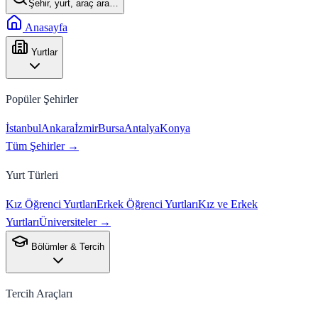
Şehir, yurt, araç ara…
Anasayfa
Yurtlar
Popüler Şehirler
İstanbul
Ankara
İzmir
Bursa
Antalya
Konya
Tüm Şehirler →
Yurt Türleri
Kız Öğrenci Yurtları
Erkek Öğrenci Yurtları
Kız ve Erkek
Yurtları
Üniversiteler →
Bölümler & Tercih
Tercih Araçları