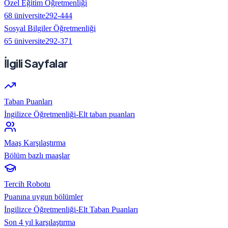
Özel Eğitim Öğretmenliği
68
üniversite
292
-
444
Sosyal Bilgiler Öğretmenliği
65
üniversite
292
-
371
İlgili Sayfalar
Taban Puanları
İngilizce Öğretmenliği-Elt taban puanları
Maaş Karşılaştırma
Bölüm bazlı maaşlar
Tercih Robotu
Puanına uygun bölümler
İngilizce Öğretmenliği-Elt
Taban Puanları
Son 4 yıl karşılaştırma