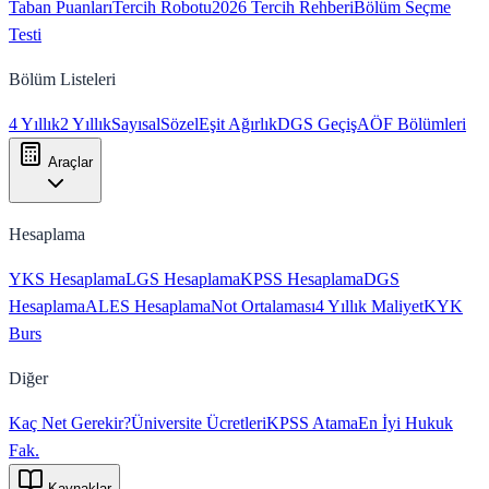
Taban Puanları
Tercih Robotu
2026 Tercih Rehberi
Bölüm Seçme
Testi
Bölüm Listeleri
4 Yıllık
2 Yıllık
Sayısal
Sözel
Eşit Ağırlık
DGS Geçiş
AÖF Bölümleri
Araçlar
Hesaplama
YKS Hesaplama
LGS Hesaplama
KPSS Hesaplama
DGS
Hesaplama
ALES Hesaplama
Not Ortalaması
4 Yıllık Maliyet
KYK
Burs
Diğer
Kaç Net Gerekir?
Üniversite Ücretleri
KPSS Atama
En İyi Hukuk
Fak.
Kaynaklar