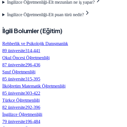
İngilizce Öğretmenliği-Elt mezunları ne iş yapar?
İngilizce Öğretmenliği-Elt puan türü nedir?
İlgili Bolumler (
Eğitim
)
Rehberlik ve Psikolojik Danışmanlık
89
üniversite
314
-
441
Okul Öncesi Öğretmenliği
87
üniversite
296
-
436
Sınıf Öğretmenliği
85
üniversite
315
-
395
İlköğretim Matematik Öğretmenliği
85
üniversite
303
-
422
Türkçe Öğretmenliği
82
üniversite
292
-
396
İngilizce Öğretmenliği
79
üniversite
196
-
484