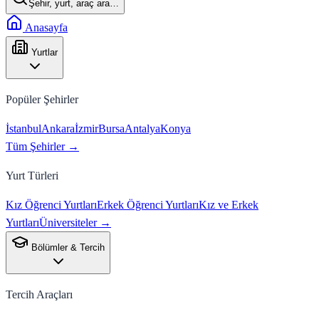
Şehir, yurt, araç ara…
Anasayfa
Yurtlar
Popüler Şehirler
İstanbul
Ankara
İzmir
Bursa
Antalya
Konya
Tüm Şehirler →
Yurt Türleri
Kız Öğrenci Yurtları
Erkek Öğrenci Yurtları
Kız ve Erkek
Yurtları
Üniversiteler →
Bölümler & Tercih
Tercih Araçları