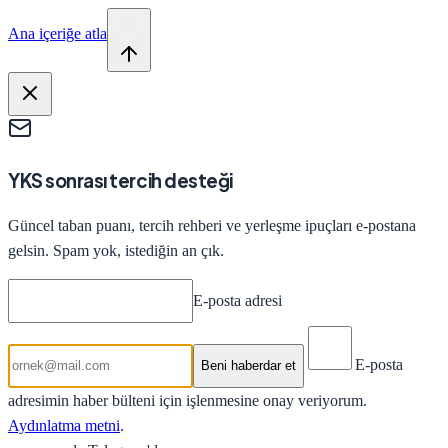
Ana içeriğe atla
YKS sonrası tercih desteği
Güncel taban puanı, tercih rehberi ve yerleşme ipuçları e-postana
gelsin. Spam yok, istediğin an çık.
E-posta adresi
E-posta
Beni haberdar et
adresimin haber bülteni için işlenmesine onay veriyorum.
Aydınlatma metni
.