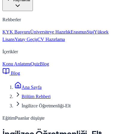
Rehberler
KYK Başvuru
Üniversiteye Hazırlık
Erasmus
Staj
Yüksek
Lisans
Yatay Geçiş
CV Hazırlama
İçerikler
Konu Anlatımı
Quiz
Blog
Blog
Ana Sayfa
Bölüm Rehberi
İngilizce Öğretmenliği-Elt
Eğitim
Puanlar düşüşte
İngilizce Öğretmenliği-Elt