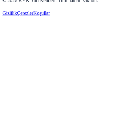
©
2026
KYK Yurt Rehberi. Tüm hakları saklıdır.
Gizlilik
Çerezler
Koşullar