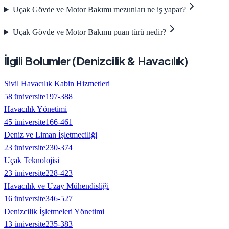
Uçak Gövde ve Motor Bakımı mezunları ne iş yapar?
Uçak Gövde ve Motor Bakımı puan türü nedir?
İlgili Bolumler (
Denizcilik & Havacılık
)
Sivil Havacılık Kabin Hizmetleri
58
üniversite
197
-
388
Havacılık Yönetimi
45
üniversite
166
-
461
Deniz ve Liman İşletmeciliği
23
üniversite
230
-
374
Uçak Teknolojisi
23
üniversite
228
-
423
Havacılık ve Uzay Mühendisliği
16
üniversite
346
-
527
Denizcilik İşletmeleri Yönetimi
13
üniversite
235
-
383