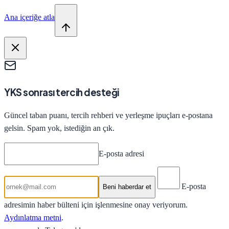
Ana içeriğe atla
YKS sonrası tercih desteği
Güncel taban puanı, tercih rehberi ve yerleşme ipuçları e-postana
gelsin. Spam yok, istediğin an çık.
E-posta adresi
E-posta
Beni haberdar et
adresimin haber bülteni için işlenmesine onay veriyorum.
Aydınlatma metni
.