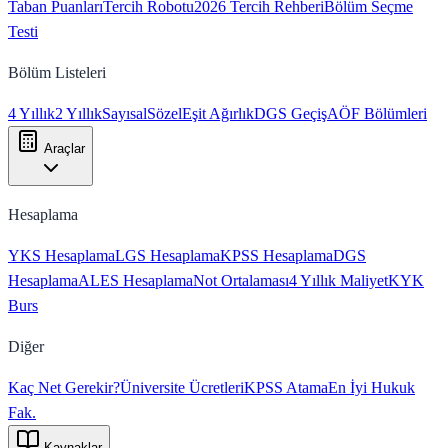
Taban Puanları
Tercih Robotu
2026 Tercih Rehberi
Bölüm Seçme
Testi
Bölüm Listeleri
4 Yıllık
2 Yıllık
Sayısal
Sözel
Eşit Ağırlık
DGS Geçiş
AÖF Bölümleri
Araçlar
Hesaplama
YKS Hesaplama
LGS Hesaplama
KPSS Hesaplama
DGS
Hesaplama
ALES Hesaplama
Not Ortalaması
4 Yıllık Maliyet
KYK
Burs
Diğer
Kaç Net Gerekir?
Üniversite Ücretleri
KPSS Atama
En İyi Hukuk
Fak.
Kaynaklar