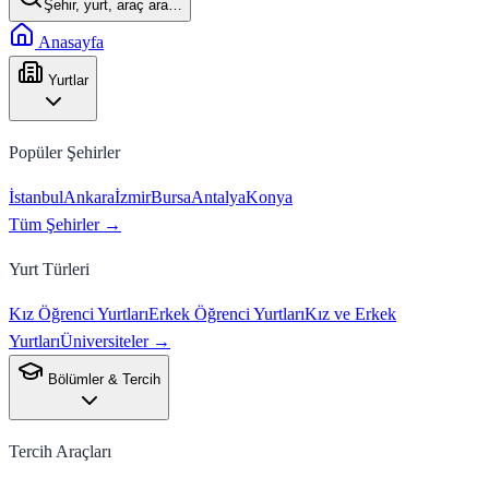
Şehir, yurt, araç ara…
Anasayfa
Yurtlar
Popüler Şehirler
İstanbul
Ankara
İzmir
Bursa
Antalya
Konya
Tüm Şehirler →
Yurt Türleri
Kız Öğrenci Yurtları
Erkek Öğrenci Yurtları
Kız ve Erkek
Yurtları
Üniversiteler →
Bölümler & Tercih
Tercih Araçları