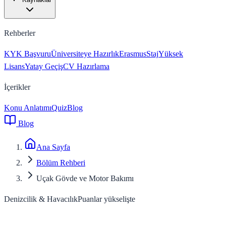
Rehberler
KYK Başvuru
Üniversiteye Hazırlık
Erasmus
Staj
Yüksek
Lisans
Yatay Geçiş
CV Hazırlama
İçerikler
Konu Anlatımı
Quiz
Blog
Blog
Ana Sayfa
Bölüm Rehberi
Uçak Gövde ve Motor Bakımı
Denizcilik & Havacılık
Puanlar yükselişte