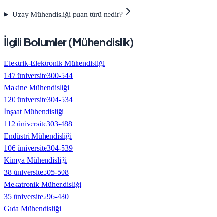
Uzay Mühendisliği puan türü nedir?
İlgili Bolumler (
Mühendislik
)
Elektrik-Elektronik Mühendisliği
147
üniversite
300
-
544
Makine Mühendisliği
120
üniversite
304
-
534
İnşaat Mühendisliği
112
üniversite
303
-
488
Endüstri Mühendisliği
106
üniversite
304
-
539
Kimya Mühendisliği
38
üniversite
305
-
508
Mekatronik Mühendisliği
35
üniversite
296
-
480
Gıda Mühendisliği