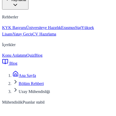
Rehberler
KYK Başvuru
Üniversiteye Hazırlık
Erasmus
Staj
Yüksek
Lisans
Yatay Geçiş
CV Hazırlama
İçerikler
Konu Anlatımı
Quiz
Blog
Blog
Ana Sayfa
Bölüm Rehberi
Uzay Mühendisliği
Mühendislik
Puanlar stabil