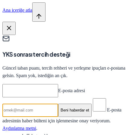
Ana içeriğe atla
YKS sonrası tercih desteği
Güncel taban puanı, tercih rehberi ve yerleşme ipuçları e-postana
gelsin. Spam yok, istediğin an çık.
E-posta adresi
E-posta
Beni haberdar et
adresimin haber bülteni için işlenmesine onay veriyorum.
Aydınlatma metni
.