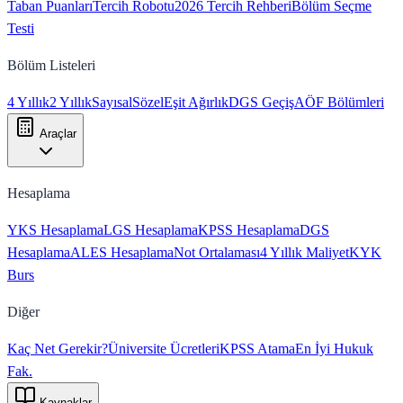
Taban Puanları
Tercih Robotu
2026 Tercih Rehberi
Bölüm Seçme
Testi
Bölüm Listeleri
4 Yıllık
2 Yıllık
Sayısal
Sözel
Eşit Ağırlık
DGS Geçiş
AÖF Bölümleri
Araçlar
Hesaplama
YKS Hesaplama
LGS Hesaplama
KPSS Hesaplama
DGS
Hesaplama
ALES Hesaplama
Not Ortalaması
4 Yıllık Maliyet
KYK
Burs
Diğer
Kaç Net Gerekir?
Üniversite Ücretleri
KPSS Atama
En İyi Hukuk
Fak.
Kaynaklar