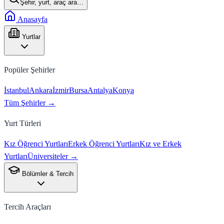
Şehir, yurt, araç ara…
Anasayfa
Yurtlar
Popüler Şehirler
İstanbul
Ankara
İzmir
Bursa
Antalya
Konya
Tüm Şehirler →
Yurt Türleri
Kız Öğrenci Yurtları
Erkek Öğrenci Yurtları
Kız ve Erkek
Yurtları
Üniversiteler →
Bölümler & Tercih
Tercih Araçları