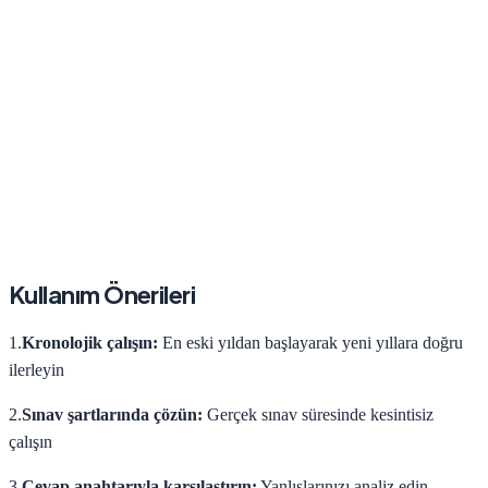
Kullanım Önerileri
1.
Kronolojik çalışın:
En eski yıldan başlayarak yeni yıllara doğru
ilerleyin
2.
Sınav şartlarında çözün:
Gerçek sınav süresinde kesintisiz
çalışın
3.
Cevap anahtarıyla karşılaştırın:
Yanlışlarınızı analiz edin