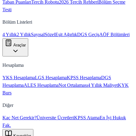
Taban Puanları
Tercih Robotu
2026 Tercih Rehberi
Bölüm Seçme
Testi
Bölüm Listeleri
4 Yıllık
2 Yıllık
Sayısal
Sözel
Eşit Ağırlık
DGS Geçiş
AÖF Bölümleri
Araçlar
Hesaplama
YKS Hesaplama
LGS Hesaplama
KPSS Hesaplama
DGS
Hesaplama
ALES Hesaplama
Not Ortalaması
4 Yıllık Maliyet
KYK
Burs
Diğer
Kaç Net Gerekir?
Üniversite Ücretleri
KPSS Atama
En İyi Hukuk
Fak.
Kaynaklar