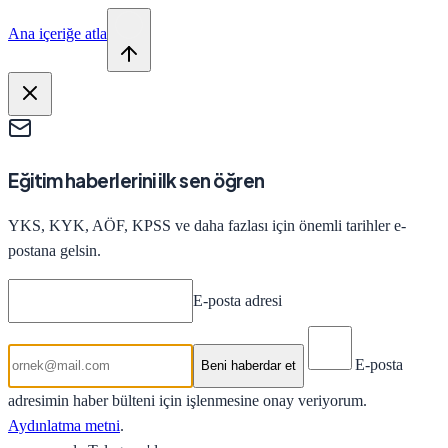
Ana içeriğe atla
Eğitim haberlerini ilk sen öğren
YKS, KYK, AÖF, KPSS ve daha fazlası için önemli tarihler e-
postana gelsin.
E-posta adresi
E-posta
Beni haberdar et
adresimin haber bülteni için işlenmesine onay veriyorum.
Aydınlatma metni
.