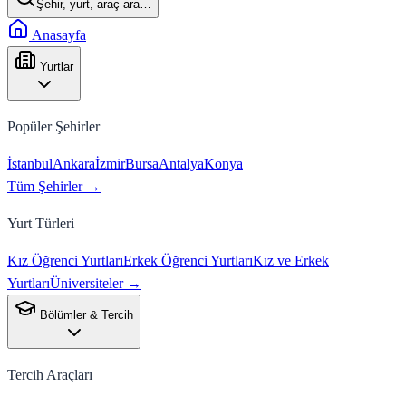
Şehir, yurt, araç ara…
Anasayfa
Yurtlar
Popüler Şehirler
İstanbul
Ankara
İzmir
Bursa
Antalya
Konya
Tüm Şehirler →
Yurt Türleri
Kız Öğrenci Yurtları
Erkek Öğrenci Yurtları
Kız ve Erkek
Yurtları
Üniversiteler →
Bölümler & Tercih
Tercih Araçları