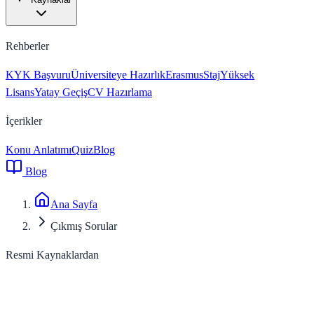
Rehberler
KYK Başvuru
Üniversiteye Hazırlık
Erasmus
Staj
Yüksek
Lisans
Yatay Geçiş
CV Hazırlama
İçerikler
Konu Anlatımı
Quiz
Blog
Blog
Ana Sayfa
Çıkmış Sorular
Resmi Kaynaklardan