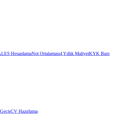
ALES Hesaplama
Not Ortalaması
4 Yıllık Maliyet
KYK Burs
 Geçiş
CV Hazırlama