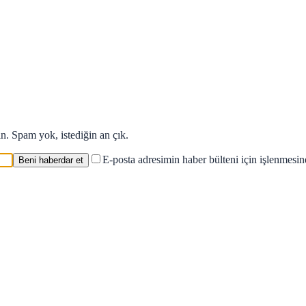
in. Spam yok, istediğin an çık.
E-posta adresimin haber bülteni için işlenmesi
Beni haberdar et