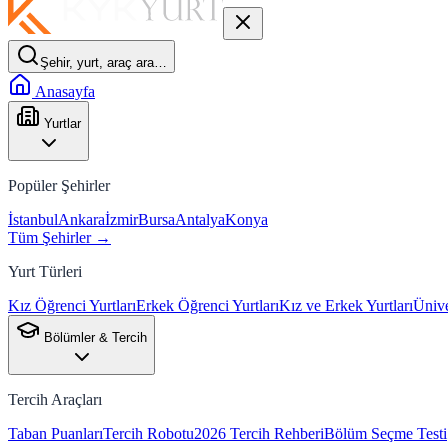
Şehir, yurt, araç ara…
Anasayfa
Yurtlar
Popüler Şehirler
İstanbul
Ankara
İzmir
Bursa
Antalya
Konya
Tüm Şehirler →
Yurt Türleri
Kız Öğrenci Yurtları
Erkek Öğrenci Yurtları
Kız ve Erkek Yurtları
Ünive
Bölümler & Tercih
Tercih Araçları
Taban Puanları
Tercih Robotu
2026 Tercih Rehberi
Bölüm Seçme Testi