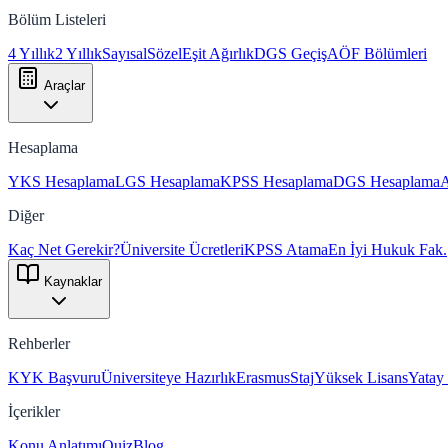
Bölüm Listeleri
4 Yıllık
2 Yıllık
Sayısal
Sözel
Eşit Ağırlık
DGS Geçiş
AÖF Bölümleri
Araçlar
Hesaplama
YKS Hesaplama
LGS Hesaplama
KPSS Hesaplama
DGS Hesaplama
Diğer
Kaç Net Gerekir?
Üniversite Ücretleri
KPSS Atama
En İyi Hukuk Fak.
Kaynaklar
Rehberler
KYK Başvuru
Üniversiteye Hazırlık
Erasmus
Staj
Yüksek Lisans
Yatay
İçerikler
Konu Anlatımı
Quiz
Blog