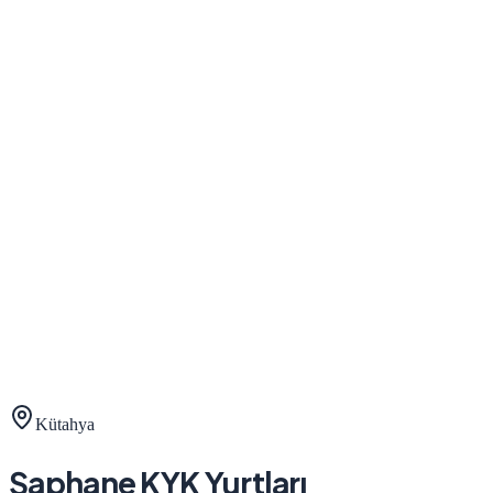
Kütahya
Şaphane
KYK Yurtları