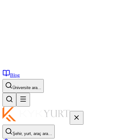
Blog
İstanbul...
Şehir, yurt, araç ara…