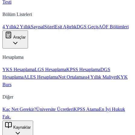
Testi
Bölüm Listeleri
4 Yıllık
2 Yıllık
Sayısal
Sözel
Eşit Ağırlık
DGS Geçiş
AÖF Bölümleri
Araçlar
Hesaplama
YKS Hesaplama
LGS Hesaplama
KPSS Hesaplama
DGS
Hesaplama
ALES Hesaplama
Not Ortalaması
4 Yıllık Maliyet
KYK
Burs
Diğer
Kaç Net Gerekir?
Üniversite Ücretleri
KPSS Atama
En İyi Hukuk
Fak.
Kaynaklar