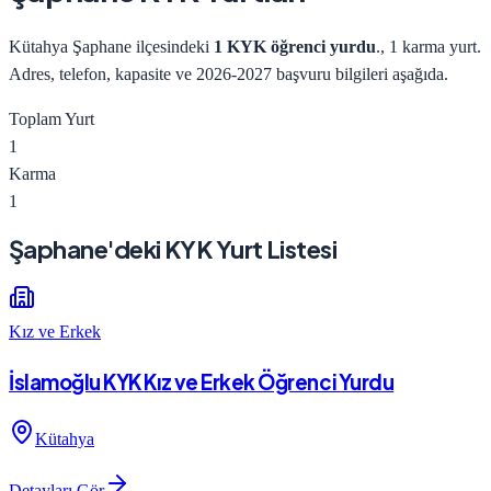
Kütahya
Şaphane
ilçesindeki
1
KYK öğrenci yurdu
.
, 1 karma yurt
.
Adres, telefon, kapasite ve
2026-2027
başvuru bilgileri aşağıda.
Toplam Yurt
1
Karma
1
Şaphane
'deki KYK Yurt Listesi
Kız ve Erkek
İslamoğlu KYK Kız ve Erkek Öğrenci Yurdu
Kütahya
Detayları Gör