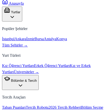
Anasayfa
Yurtlar
Popüler Şehirler
İstanbul
Ankara
İzmir
Bursa
Antalya
Konya
Tüm Şehirler →
Yurt Türleri
Kız Öğrenci Yurtları
Erkek Öğrenci Yurtları
Kız ve Erkek
Yurtları
Üniversiteler →
Bölümler & Tercih
Tercih Araçları
Taban Puanları
Tercih Robotu
2026 Tercih Rehberi
Bölüm Seçme