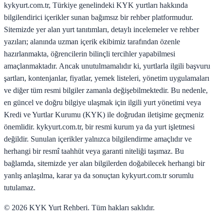
kykyurt.com.tr, Türkiye genelindeki KYK yurtları hakkında
bilgilendirici içerikler sunan bağımsız bir rehber platformudur.
Sitemizde yer alan yurt tanıtımları, detaylı incelemeler ve rehber
yazıları; alanında uzman içerik ekibimiz tarafından özenle
hazırlanmakta, öğrencilerin bilinçli tercihler yapabilmesi
amaçlanmaktadır. Ancak unutulmamalıdır ki, yurtlarla ilgili başvuru
şartları, kontenjanlar, fiyatlar, yemek listeleri, yönetim uygulamaları
ve diğer tüm resmi bilgiler zamanla değişebilmektedir. Bu nedenle,
en güncel ve doğru bilgiye ulaşmak için ilgili yurt yönetimi veya
Kredi ve Yurtlar Kurumu (KYK) ile doğrudan iletişime geçmeniz
önemlidir. kykyurt.com.tr, bir resmi kurum ya da yurt işletmesi
değildir. Sunulan içerikler yalnızca bilgilendirme amaçlıdır ve
herhangi bir resmî taahhüt veya garanti niteliği taşımaz. Bu
bağlamda, sitemizde yer alan bilgilerden doğabilecek herhangi bir
yanlış anlaşılma, karar ya da sonuçtan kykyurt.com.tr sorumlu
tutulamaz.
©
2026
KYK Yurt Rehberi. Tüm hakları saklıdır.