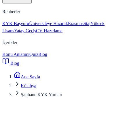
Rehberler
KYK Başvuru
Üniversiteye Hazırlık
Erasmus
Staj
Yüksek
Lisans
Yatay Geçiş
CV Hazırlama
İçerikler
Konu Anlatımı
Quiz
Blog
Blog
Ana Sayfa
Kütahya
Şaphane KYK Yurtları