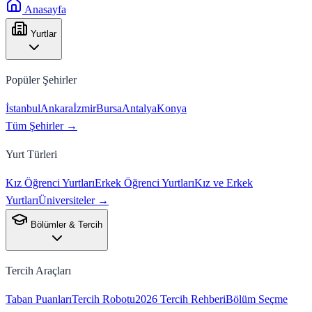
Anasayfa
Yurtlar
Popüler Şehirler
İstanbul
Ankara
İzmir
Bursa
Antalya
Konya
Tüm Şehirler →
Yurt Türleri
Kız Öğrenci Yurtları
Erkek Öğrenci Yurtları
Kız ve Erkek
Yurtları
Üniversiteler →
Bölümler & Tercih
Tercih Araçları
Taban Puanları
Tercih Robotu
2026 Tercih Rehberi
Bölüm Seçme