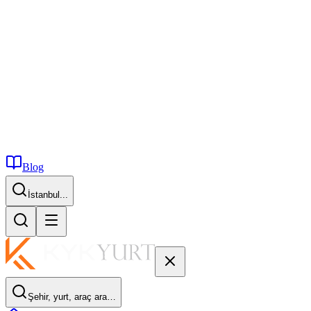
Blog
İstanbul...
Şehir, yurt, araç ara…