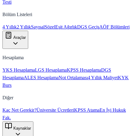
Testi
Bölüm Listeleri
4 Yıllık
2 Yıllık
Sayısal
Sözel
Eşit Ağırlık
DGS Geçiş
AÖF Bölümleri
Araçlar
Hesaplama
YKS Hesaplama
LGS Hesaplama
KPSS Hesaplama
DGS
Hesaplama
ALES Hesaplama
Not Ortalaması
4 Yıllık Maliyet
KYK
Burs
Diğer
Kaç Net Gerekir?
Üniversite Ücretleri
KPSS Atama
En İyi Hukuk
Fak.
Kaynaklar