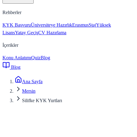
Rehberler
KYK Başvuru
Üniversiteye Hazırlık
Erasmus
Staj
Yüksek
Lisans
Yatay Geçiş
CV Hazırlama
İçerikler
Konu Anlatımı
Quiz
Blog
Blog
Ana Sayfa
Mersin
Silifke KYK Yurtları