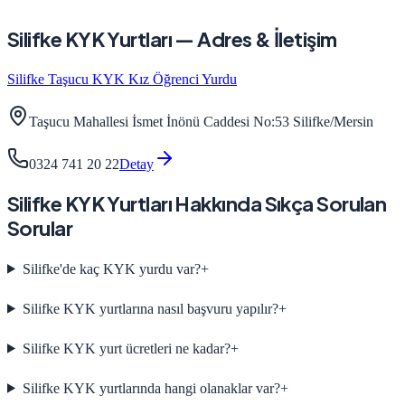
Silifke
KYK Yurtları — Adres & İletişim
Silifke Taşucu KYK Kız Öğrenci Yurdu
Taşucu Mahallesi İsmet İnönü Caddesi No:53 Silifke/Mersin
0324 741 20 22
Detay
Silifke
KYK Yurtları Hakkında Sıkça Sorulan
Sorular
Silifke'de kaç KYK yurdu var?
+
Silifke KYK yurtlarına nasıl başvuru yapılır?
+
Silifke KYK yurt ücretleri ne kadar?
+
Silifke KYK yurtlarında hangi olanaklar var?
+