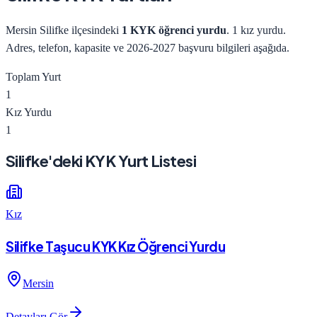
Mersin
Silifke
ilçesindeki
1
KYK öğrenci yurdu
.
1 kız yurdu
.
Adres, telefon, kapasite ve
2026-2027
başvuru bilgileri aşağıda.
Toplam Yurt
1
Kız Yurdu
1
Silifke
'deki KYK Yurt Listesi
Kız
Silifke Taşucu KYK Kız Öğrenci Yurdu
Mersin
Detayları Gör