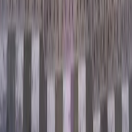
Bilgilendirme ve Sorumluluk Reddi
kykyurt.com.tr, Türkiye genelindeki KYK yurtları hakkında
bilgilendirici içerikler sunan bağımsız bir rehber platformudur.
Sitemizde yer alan yurt tanıtımları, detaylı incelemeler ve rehber
yazıları; alanında uzman içerik ekibimiz tarafından özenle
hazırlanmakta, öğrencilerin bilinçli tercihler yapabilmesi
amaçlanmaktadır. Ancak unutulmamalıdır ki, yurtlarla ilgili başvuru
şartları, kontenjanlar, fiyatlar, yemek listeleri, yönetim uygulamaları
ve diğer tüm resmi bilgiler zamanla değişebilmektedir. Bu nedenle,
en güncel ve doğru bilgiye ulaşmak için ilgili yurt yönetimi veya
Kredi ve Yurtlar Kurumu (KYK) ile doğrudan iletişime geçmeniz
önemlidir. kykyurt.com.tr, bir resmi kurum ya da yurt işletmesi
değildir. Sunulan içerikler yalnızca bilgilendirme amaçlıdır ve
herhangi bir resmî taahhüt veya garanti niteliği taşımaz. Bu
bağlamda, sitemizde yer alan bilgilerden doğabilecek herhangi bir
yanlış anlaşılma, karar ya da sonuçtan kykyurt.com.tr sorumlu