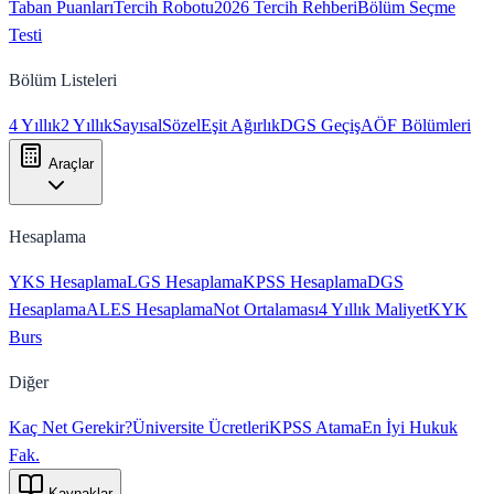
Taban Puanları
Tercih Robotu
2026 Tercih Rehberi
Bölüm Seçme
Testi
Bölüm Listeleri
4 Yıllık
2 Yıllık
Sayısal
Sözel
Eşit Ağırlık
DGS Geçiş
AÖF Bölümleri
Araçlar
Hesaplama
YKS Hesaplama
LGS Hesaplama
KPSS Hesaplama
DGS
Hesaplama
ALES Hesaplama
Not Ortalaması
4 Yıllık Maliyet
KYK
Burs
Diğer
Kaç Net Gerekir?
Üniversite Ücretleri
KPSS Atama
En İyi Hukuk
Fak.
Kaynaklar