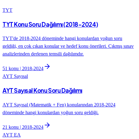
TYT
TYT Konu Soru Dağılımı (2018-2024)
TYT'de 2018-2024 döneminde hangi konulardan yoğun soru
geldiği, en çok çıkan konular ve hedef konu önerileri. Çıkmış sınav
analizlerinden derlenen temsili dağılımdır.
51
konu |
2018
-
2024
AYT Sayısal
AYT Sayısal Konu Soru Dağılımı
AYT Sayısal (Matematik + Fen) konularından 2018-2024
döneminde hangi konulardan yoğun soru geldiği.
21
konu |
2018
-
2024
AYT EA