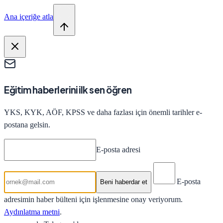
Ana içeriğe atla
Eğitim haberlerini ilk sen öğren
YKS, KYK, AÖF, KPSS ve daha fazlası için önemli tarihler e-
postana gelsin.
E-posta adresi
E-posta
Beni haberdar et
adresimin haber bülteni için işlenmesine onay veriyorum.
Aydınlatma metni
.