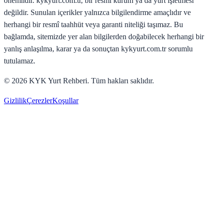
önemlidir. kykyurt.com.tr, bir resmi kurum ya da yurt işletmesi
değildir. Sunulan içerikler yalnızca bilgilendirme amaçlıdır ve
herhangi bir resmî taahhüt veya garanti niteliği taşımaz. Bu
bağlamda, sitemizde yer alan bilgilerden doğabilecek herhangi bir
yanlış anlaşılma, karar ya da sonuçtan kykyurt.com.tr sorumlu
tutulamaz.
©
2026
KYK Yurt Rehberi. Tüm hakları saklıdır.
Gizlilik
Çerezler
Koşullar