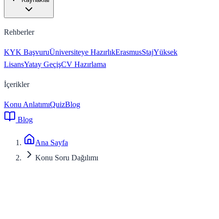
Rehberler
KYK Başvuru
Üniversiteye Hazırlık
Erasmus
Staj
Yüksek
Lisans
Yatay Geçiş
CV Hazırlama
İçerikler
Konu Anlatımı
Quiz
Blog
Blog
Ana Sayfa
Konu Soru Dağılımı