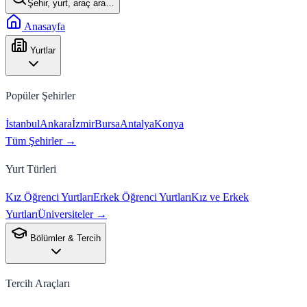
Şehir, yurt, araç ara…
Anasayfa
Yurtlar
Popüler Şehirler
İstanbul
Ankara
İzmir
Bursa
Antalya
Konya
Tüm Şehirler →
Yurt Türleri
Kız Öğrenci Yurtları
Erkek Öğrenci Yurtları
Kız ve Erkek
Yurtları
Üniversiteler →
Bölümler & Tercih
Tercih Araçları