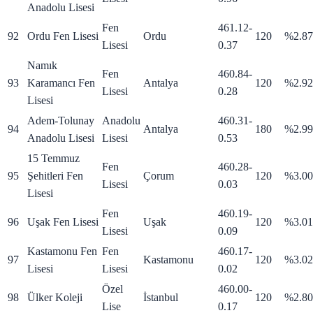
Anadolu Lisesi
Fen
461.12
-
92
Ordu Fen Lisesi
Ordu
120
%2.87
Lisesi
0.37
Namık
Fen
460.84
-
93
Karamancı Fen
Antalya
120
%2.92
Lisesi
0.28
Lisesi
Adem-Tolunay
Anadolu
460.31
-
94
Antalya
180
%2.99
Anadolu Lisesi
Lisesi
0.53
15 Temmuz
Fen
460.28
-
95
Şehitleri Fen
Çorum
120
%3.00
Lisesi
0.03
Lisesi
Fen
460.19
-
96
Uşak Fen Lisesi
Uşak
120
%3.01
Lisesi
0.09
Kastamonu Fen
Fen
460.17
-
97
Kastamonu
120
%3.02
Lisesi
Lisesi
0.02
Özel
460.00
-
98
Ülker Koleji
İstanbul
120
%2.80
Lise
0.17