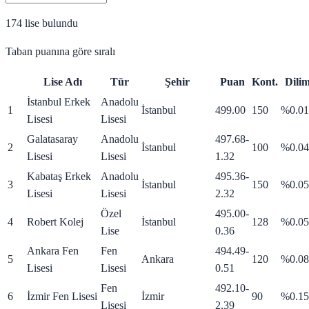
174
lise bulundu
Taban puanına göre sıralı
Lise Adı
Tür
Şehir
Puan
Kont.
Dili
İstanbul Erkek
Anadolu
1
İstanbul
499.00
150
%0.01
Lisesi
Lisesi
Galatasaray
Anadolu
497.68
-
2
İstanbul
100
%0.04
Lisesi
Lisesi
1.32
Kabataş Erkek
Anadolu
495.36
-
3
İstanbul
150
%0.05
Lisesi
Lisesi
2.32
Özel
495.00
-
4
Robert Kolej
İstanbul
128
%0.05
Lise
0.36
Ankara Fen
Fen
494.49
-
5
Ankara
120
%0.08
Lisesi
Lisesi
0.51
Fen
492.10
-
6
İzmir Fen Lisesi
İzmir
90
%0.15
Lisesi
2.39