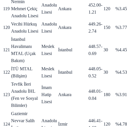
Nermin
Anadolu
452.00
-
119
Mehmet Çekiç
Ankara
120
%3.45
Lisesi
1.21
Anadolu Lisesi
Vecihi Hürkuş
Anadolu
449.26
-
120
Ankara
150
%3.77
Anadolu Lisesi
Lisesi
2.74
İstanbul
Havalimanı
Meslek
448.57
-
121
İstanbul
30
%4.45
MTAL (Uçak
Lisesi
0.69
Bakım)
İTÜ MTAL
Meslek
448.05
-
122
İstanbul
30
%4.53
(Bilişim)
Lisesi
0.52
Tevfik İleri
İmam
Anadolu İHL
448.01
-
123
Hatip
Ankara
180
%3.91
(Fen ve Sosyal
0.04
Lisesi
Bilimler)
Gaziemir
Nevvar Salih
Anadolu
446.41
-
124
İzmir
120
%4.78