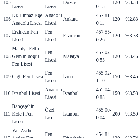
105
Düzce
120
%3.33
Lisesi
Lisesi
0.13
Dr. Binnaz Ege
Anadolu
457.81
-
106
Ankara
120
%2.83
Anadolu Lisesi
Lisesi
0.11
Erzincan Fen
Fen
457.55
-
107
Erzincan
120
%3.38
Lisesi
Lisesi
0.26
Malatya Fethi
Fen
457.02
-
108
Gemuhluoğlu
Malatya
120
%3.46
Lisesi
0.53
Fen Lisesi
Fen
455.92
-
109
Çiğli Fen Lisesi
İzmir
150
%3.46
Lisesi
1.10
Anadolu
455.04
-
110
İstanbul Lisesi
İstanbul
150
%3.53
Lisesi
0.88
Bahçeşehir
Özel
455.00
-
111
Koleji Fen
İstanbul
200
%3.50
Lise
0.04
Lisesi
Vali Aydın
Fen
454.84
-