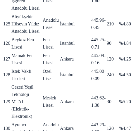
İşgören
Lisesi
1.60
Anadolu Lisesi
Büyükşehir
Anadolu
445.96
-
125
Hüseyin Yıldız
İstanbul
210
%4.80
Lisesi
0.45
Anadolu Lisesi
Beykoz Fen
Fen
445.25
-
126
İstanbul
90
%4.84
Lisesi
Lisesi
0.71
Mamak Fen
Fen
445.09
-
127
Ankara
120
%4.25
Lisesi
Lisesi
0.16
İstek Vakfı
Özel
445.00
-
128
İstanbul
240
%4.50
Liseleri
Lise
0.09
Cezeri Yeşil
Teknoloji
Meslek
443.62
-
129
MTAL
Ankara
30
%5.20
Lisesi
1.38
(Elektrik-
Elektronik)
Ayrancı
Anadolu
443.29
-
130
Ankara
120
%4.47