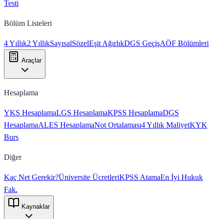
Testi
Bölüm Listeleri
4 Yıllık
2 Yıllık
Sayısal
Sözel
Eşit Ağırlık
DGS Geçiş
AÖF Bölümleri
Araçlar
Hesaplama
YKS Hesaplama
LGS Hesaplama
KPSS Hesaplama
DGS
Hesaplama
ALES Hesaplama
Not Ortalaması
4 Yıllık Maliyet
KYK
Burs
Diğer
Kaç Net Gerekir?
Üniversite Ücretleri
KPSS Atama
En İyi Hukuk
Fak.
Kaynaklar