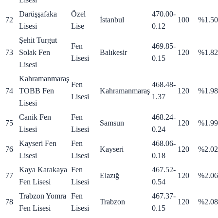
Darüşşafaka
Özel
470.00
-
72
İstanbul
100
%1.50
Lisesi
Lise
0.12
Şehit Turgut
Fen
469.85
-
73
Solak Fen
Balıkesir
120
%1.82
Lisesi
0.15
Lisesi
Kahramanmaraş
Fen
468.48
-
74
TOBB Fen
Kahramanmaraş
120
%1.98
Lisesi
1.37
Lisesi
Canik Fen
Fen
468.24
-
75
Samsun
120
%1.99
Lisesi
Lisesi
0.24
Kayseri Fen
Fen
468.06
-
76
Kayseri
120
%2.02
Lisesi
Lisesi
0.18
Kaya Karakaya
Fen
467.52
-
77
Elazığ
120
%2.06
Fen Lisesi
Lisesi
0.54
Trabzon Yomra
Fen
467.37
-
78
Trabzon
120
%2.08
Fen Lisesi
Lisesi
0.15