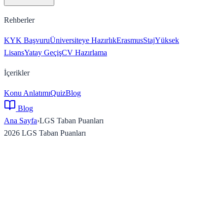
Rehberler
KYK Başvuru
Üniversiteye Hazırlık
Erasmus
Staj
Yüksek
Lisans
Yatay Geçiş
CV Hazırlama
İçerikler
Konu Anlatımı
Quiz
Blog
Blog
Ana Sayfa
›
LGS Taban Puanları
2026 LGS Taban Puanları