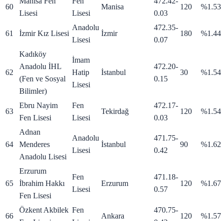
Manisa Fen
Fen
472.42
-
60
Manisa
120
%1.53
Lisesi
Lisesi
0.03
Anadolu
472.35
-
61
İzmir Kız Lisesi
İzmir
180
%1.44
Lisesi
0.07
Kadıköy
İmam
Anadolu İHL
472.20
-
62
Hatip
İstanbul
30
%1.54
(Fen ve Sosyal
0.15
Lisesi
Bilimler)
Ebru Nayim
Fen
472.17
-
63
Tekirdağ
120
%1.54
Fen Lisesi
Lisesi
0.03
Adnan
Anadolu
471.75
-
64
Menderes
İstanbul
90
%1.62
Lisesi
0.42
Anadolu Lisesi
Erzurum
Fen
471.18
-
65
İbrahim Hakkı
Erzurum
120
%1.67
Lisesi
0.57
Fen Lisesi
Özkent Akbilek
Fen
470.75
-
66
Ankara
120
%1.57