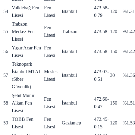
Validebağ Fen
Fen
473.58
-
54
İstanbul
120
%1.31
Lisesi
Lisesi
0.79
Trabzon
Fen
55
Merkez Fen
Trabzon
473.58
120
%1.42
Lisesi
Lisesi
Yaşar Acar Fen
Fen
56
İstanbul
473.58
150
%1.42
Lisesi
Lisesi
Teknopark
İstanbul MTAL
Meslek
473.07
-
57
İstanbul
30
%1.36
(Siber
Lisesi
0.51
Güvenlik)
Şehit Münir
Fen
472.60
-
58
Alkan Fen
İstanbul
150
%1.51
Lisesi
0.47
Lisesi
TOBB Fen
Fen
472.45
-
59
Gaziantep
120
%1.53
Lisesi
Lisesi
0.15