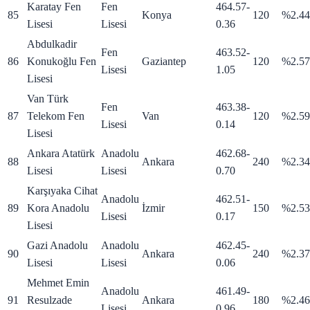
Karatay Fen
Fen
464.57
-
85
Konya
120
%2.44
Lisesi
Lisesi
0.36
Abdulkadir
Fen
463.52
-
86
Konukoğlu Fen
Gaziantep
120
%2.57
Lisesi
1.05
Lisesi
Van Türk
Fen
463.38
-
87
Telekom Fen
Van
120
%2.59
Lisesi
0.14
Lisesi
Ankara Atatürk
Anadolu
462.68
-
88
Ankara
240
%2.34
Lisesi
Lisesi
0.70
Karşıyaka Cihat
Anadolu
462.51
-
89
Kora Anadolu
İzmir
150
%2.53
Lisesi
0.17
Lisesi
Gazi Anadolu
Anadolu
462.45
-
90
Ankara
240
%2.37
Lisesi
Lisesi
0.06
Mehmet Emin
Anadolu
461.49
-
91
Resulzade
Ankara
180
%2.46
Lisesi
0.96