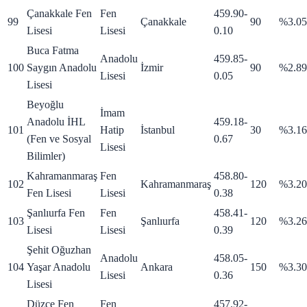
Çanakkale Fen
Fen
459.90
-
99
Çanakkale
90
%3.05
Lisesi
Lisesi
0.10
Buca Fatma
Anadolu
459.85
-
100
Saygın Anadolu
İzmir
90
%2.89
Lisesi
0.05
Lisesi
Beyoğlu
İmam
Anadolu İHL
459.18
-
101
Hatip
İstanbul
30
%3.16
(Fen ve Sosyal
0.67
Lisesi
Bilimler)
Kahramanmaraş
Fen
458.80
-
102
Kahramanmaraş
120
%3.20
Fen Lisesi
Lisesi
0.38
Şanlıurfa Fen
Fen
458.41
-
103
Şanlıurfa
120
%3.26
Lisesi
Lisesi
0.39
Şehit Oğuzhan
Anadolu
458.05
-
104
Yaşar Anadolu
Ankara
150
%3.30
Lisesi
0.36
Lisesi
Düzce Fen
Fen
457.92
-