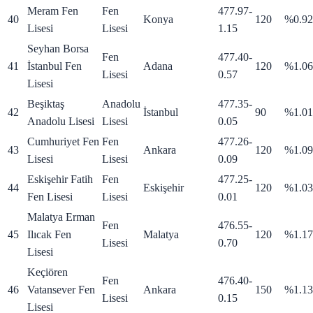
Meram Fen
Fen
477.97
-
40
Konya
120
%0.92
Lisesi
Lisesi
1.15
Seyhan Borsa
Fen
477.40
-
41
İstanbul Fen
Adana
120
%1.06
Lisesi
0.57
Lisesi
Beşiktaş
Anadolu
477.35
-
42
İstanbul
90
%1.01
Anadolu Lisesi
Lisesi
0.05
Cumhuriyet Fen
Fen
477.26
-
43
Ankara
120
%1.09
Lisesi
Lisesi
0.09
Eskişehir Fatih
Fen
477.25
-
44
Eskişehir
120
%1.03
Fen Lisesi
Lisesi
0.01
Malatya Erman
Fen
476.55
-
45
Ilıcak Fen
Malatya
120
%1.17
Lisesi
0.70
Lisesi
Keçiören
Fen
476.40
-
46
Vatansever Fen
Ankara
150
%1.13
Lisesi
0.15
Lisesi