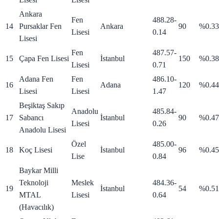
Ankara
Fen
488.28
-
14
Pursaklar Fen
Ankara
90
%0.33
Lisesi
0.14
Lisesi
Fen
487.57
-
15
Çapa Fen Lisesi
İstanbul
150
%0.38
Lisesi
0.71
Adana Fen
Fen
486.10
-
16
Adana
120
%0.44
Lisesi
Lisesi
1.47
Beşiktaş Sakıp
Anadolu
485.84
-
17
Sabancı
İstanbul
90
%0.47
Lisesi
0.26
Anadolu Lisesi
Özel
485.00
-
18
Koç Lisesi
İstanbul
96
%0.45
Lise
0.84
Baykar Milli
Teknoloji
Meslek
484.36
-
19
İstanbul
54
%0.51
MTAL
Lisesi
0.64
(Havacılık)