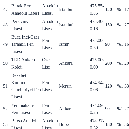
Burak Bora
Anadolu
475.55
-
47
İstanbul
120
%1.17
Anadolu Lisesi
Lisesi
0.85
Pertevniyal
Anadolu
475.39
-
48
İstanbul
150
%1.27
Lisesi
Lisesi
0.16
Buca İnci-Özer
Fen
475.09
-
49
Tırnaklı Fen
İzmir
90
%1.16
Lisesi
0.30
Lisesi
TED Ankara
Özel
475.00
-
50
Ankara
200
%1.20
Koleji
Lise
0.09
Rekabet
Kurumu
Fen
474.94
-
51
Mersin
120
%1.33
Cumhuriyet Fen
Lisesi
0.06
Lisesi
Yenimahalle
Fen
474.69
-
52
Ankara
90
%1.27
Fen Lisesi
Lisesi
0.25
Bursa Anadolu
Anadolu
474.37
-
53
Bursa
180
%1.36
Lisesi
Lisesi
0.32