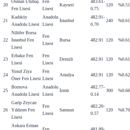
Osman Ulubaş
Fen
483.61
-
20
Kayseri
120
%0.51
Fen Lisesi
Lisesi
0.75
Kadıköy
Anadolu
482.91
-
21
İstanbul
240
%0.61
Anadolu Lisesi
Lisesi
0.70
Nilüfer Borsa
Fen
22
İstanbul Fen
Bursa
482.91
120
%0.61
Lisesi
Lisesi
Erbakır Fen
Fen
23
Denizli
482.91
120
%0.61
Lisesi
Lisesi
Yusuf Ziya
Fen
24
Antalya
482.91
120
%0.62
Öner Fen Lisesi
Lisesi
Bornova
Anadolu
482.77
-
25
İzmir
300
%0.66
Anadolu Lisesi
Lisesi
0.14
Garip Zeycan
Fen
482.20
-
26
Yıldırım Fen
Samsun
120
%0.70
Lisesi
0.57
Lisesi
Ankara Erman
Fen
481.89
-