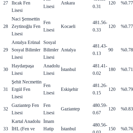
27
Ilıcak Fen
Ankara
120
%0.77
Lisesi
0.31
Lisesi
Naci Şemsettin
Fen
481.56
-
28
Zeytinoğlu Fen
Kocaeli
120
%0.77
Lisesi
0.33
Lisesi
Antalya Erünal
Sosyal
481.43
-
29
Sosyal Bilimler
Bilimler
Antalya
90
%0.78
0.13
Lisesi
Lisesi
Haydarpaşa
Anadolu
481.41
-
30
İstanbul
180
%0.71
Lisesi
Lisesi
0.02
Şehit Necmettin
Fen
481.26
-
31
Ergül Fen
Eskişehir
120
%0.79
Lisesi
0.15
Lisesi
Gaziantep Fen
Fen
480.59
-
32
Gaziantep
120
%0.83
Lisesi
Lisesi
0.67
Kartal Anadolu
İmam
480.56
-
33
İHL (Fen ve
Hatip
İstanbul
150
%0.76
0.03