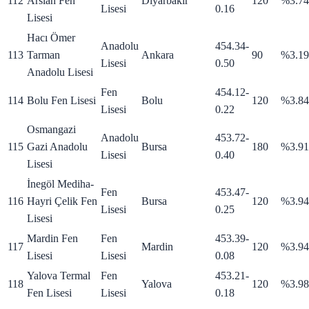
112
Arslan Fen
Diyarbakır
120
%3.74
Lisesi
0.16
Lisesi
Hacı Ömer
Anadolu
454.34
-
113
Tarman
Ankara
90
%3.19
Lisesi
0.50
Anadolu Lisesi
Fen
454.12
-
114
Bolu Fen Lisesi
Bolu
120
%3.84
Lisesi
0.22
Osmangazi
Anadolu
453.72
-
115
Gazi Anadolu
Bursa
180
%3.91
Lisesi
0.40
Lisesi
İnegöl Mediha-
Fen
453.47
-
116
Hayri Çelik Fen
Bursa
120
%3.94
Lisesi
0.25
Lisesi
Mardin Fen
Fen
453.39
-
117
Mardin
120
%3.94
Lisesi
Lisesi
0.08
Yalova Termal
Fen
453.21
-
118
Yalova
120
%3.98
Fen Lisesi
Lisesi
0.18