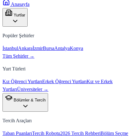
Anasayfa
Yurtlar
Popüler Şehirler
İstanbul
Ankara
İzmir
Bursa
Antalya
Konya
Tüm Şehirler →
Yurt Türleri
Kız Öğrenci Yurtları
Erkek Öğrenci Yurtları
Kız ve Erkek
Yurtları
Üniversiteler →
Bölümler & Tercih
Tercih Araçları
Taban Puanları
Tercih Robotu
2026 Tercih Rehberi
Bölüm Seçme