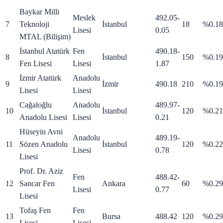
Baykar Milli
Meslek
492.05
-
7
Teknoloji
İstanbul
18
%0.18
Lisesi
0.05
MTAL (Bilişim)
İstanbul Atatürk
Fen
490.18
-
8
İstanbul
150
%0.19
Fen Lisesi
Lisesi
1.87
İzmir Atatürk
Anadolu
9
İzmir
490.18
210
%0.19
Lisesi
Lisesi
Cağaloğlu
Anadolu
489.97
-
10
İstanbul
120
%0.21
Anadolu Lisesi
Lisesi
0.21
Hüseyin Avni
Anadolu
489.19
-
11
Sözen Anadolu
İstanbul
120
%0.22
Lisesi
0.78
Lisesi
Prof. Dr. Aziz
Fen
488.42
-
12
Sancar Fen
Ankara
60
%0.29
Lisesi
0.77
Lisesi
Tofaş Fen
Fen
13
Bursa
488.42
120
%0.29
Lisesi
Lisesi