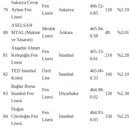
Sakarya Cevat
Fen
466.52
-
79
Ayhan Fen
Sakarya
120
%2.19
Lisesi
0.85
Lisesi
ASELSAN
Meslek
465.94
-
80
MTAL (Makine
Ankara
48
%2.01
Lisesi
0.58
ve Tasarım)
Ataşehir Ahmet
Fen
465.33
-
81
Keleşoğlu Fen
İstanbul
210
%2.20
Lisesi
0.61
Lisesi
TED İstanbul
Özel
465.00
-
82
İstanbul
160
%2.10
Koleji
Lise
0.33
Bağlar Borsa
Fen
464.98
-
83
İstanbul Fen
Diyarbakır
120
%2.38
Lisesi
0.02
Lisesi
Doğan
Fen
464.93
-
84
Cüceloğlu Fen
İstanbul
150
%2.25
Lisesi
0.05
Lisesi