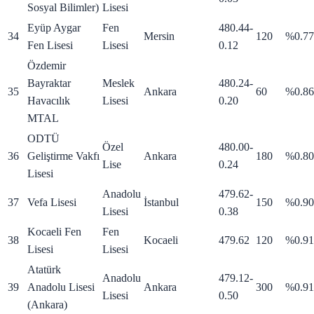
Sosyal Bilimler)
Lisesi
Eyüp Aygar
Fen
480.44
-
34
Mersin
120
%0.77
Fen Lisesi
Lisesi
0.12
Özdemir
Bayraktar
Meslek
480.24
-
35
Ankara
60
%0.86
Havacılık
Lisesi
0.20
MTAL
ODTÜ
Özel
480.00
-
36
Geliştirme Vakfı
Ankara
180
%0.80
Lise
0.24
Lisesi
Anadolu
479.62
-
37
Vefa Lisesi
İstanbul
150
%0.90
Lisesi
0.38
Kocaeli Fen
Fen
38
Kocaeli
479.62
120
%0.91
Lisesi
Lisesi
Atatürk
Anadolu
479.12
-
39
Anadolu Lisesi
Ankara
300
%0.91
Lisesi
0.50
(Ankara)