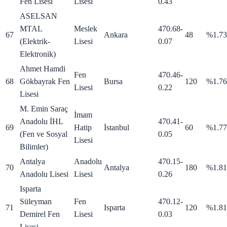
Fen Lisesi
Lisesi
0.43
ASELSAN
MTAL
Meslek
470.68
-
67
Ankara
48
%1.73
(Elektrik-
Lisesi
0.07
Elektronik)
Ahmet Hamdi
Fen
470.46
-
68
Gökbayrak Fen
Bursa
120
%1.76
Lisesi
0.22
Lisesi
M. Emin Saraç
İmam
Anadolu İHL
470.41
-
69
Hatip
İstanbul
60
%1.77
(Fen ve Sosyal
0.05
Lisesi
Bilimler)
Antalya
Anadolu
470.15
-
70
Antalya
180
%1.81
Anadolu Lisesi
Lisesi
0.26
Isparta
Süleyman
Fen
470.12
-
71
Isparta
120
%1.81
Demirel Fen
Lisesi
0.03
Lisesi