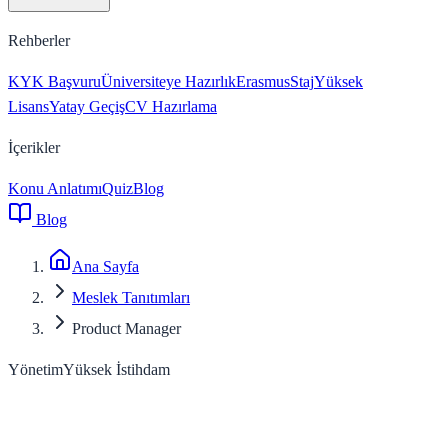
Rehberler
KYK Başvuru
Üniversiteye Hazırlık
Erasmus
Staj
Yüksek
Lisans
Yatay Geçiş
CV Hazırlama
İçerikler
Konu Anlatımı
Quiz
Blog
Blog
Ana Sayfa
Meslek Tanıtımları
Product Manager
Yönetim
Yüksek
İstihdam