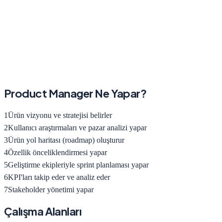
Product Manager
Ne Yapar?
1
Ürün vizyonu ve stratejisi belirler
2
Kullanıcı araştırmaları ve pazar analizi yapar
3
Ürün yol haritası (roadmap) oluşturur
4
Özellik önceliklendirmesi yapar
5
Geliştirme ekipleriyle sprint planlaması yapar
6
KPI'ları takip eder ve analiz eder
7
Stakeholder yönetimi yapar
Çalışma Alanları