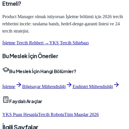
Etmeli?
Product Manager
olmak istiyorsan
İşletme
bölümü için 2026 tercih
rehberini incele: sıralama bandı, hedef-denge-garanti listesi ve 24
tercih stratejisi.
İşletme
Tercih Rehberi →
YKS Tercih Sihirbazı
Bu Meslek İçin Öneriler
Bu Meslek İçin Hangi Bölümler?
İşletme
Bilgisayar Mühendisliği
Endüstri Mühendisliği
Faydalı Araçlar
YKS Puan Hesapla
Tercih Robotu
Tüm Maaşlar 2026
İlgili Sayfalar