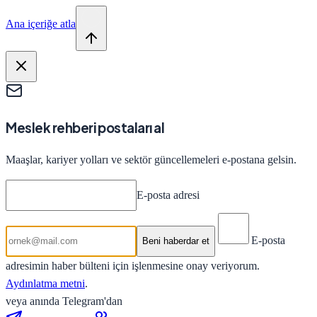
Ana içeriğe atla
Meslek rehberi postaları al
Maaşlar, kariyer yolları ve sektör güncellemeleri e-postana gelsin.
E-posta adresi
E-posta
Beni haberdar et
adresimin haber bülteni için işlenmesine onay veriyorum.
Aydınlatma metni
.
veya anında Telegram'dan