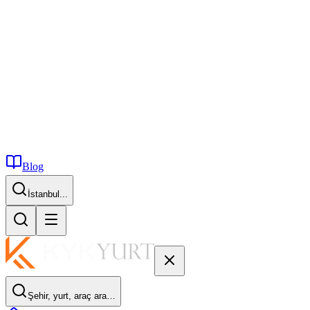
Blog
İstanbul...
Şehir, yurt, araç ara…