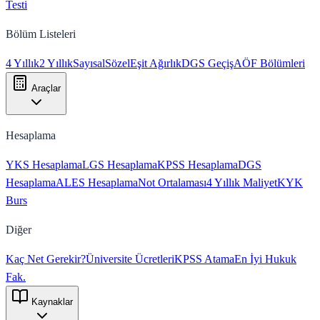
Testi
Bölüm Listeleri
4 Yıllık
2 Yıllık
Sayısal
Sözel
Eşit Ağırlık
DGS Geçiş
AÖF Bölümleri
Araçlar
Hesaplama
YKS Hesaplama
LGS Hesaplama
KPSS Hesaplama
DGS
Hesaplama
ALES Hesaplama
Not Ortalaması
4 Yıllık Maliyet
KYK
Burs
Diğer
Kaç Net Gerekir?
Üniversite Ücretleri
KPSS Atama
En İyi Hukuk
Fak.
Kaynaklar