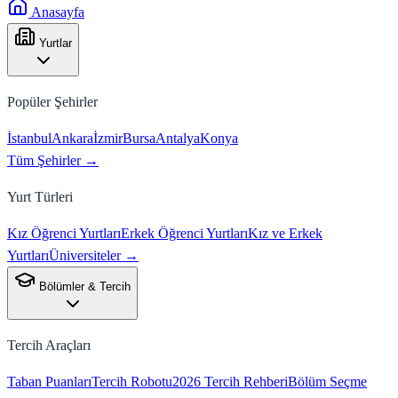
Anasayfa
Yurtlar
Popüler Şehirler
İstanbul
Ankara
İzmir
Bursa
Antalya
Konya
Tüm Şehirler →
Yurt Türleri
Kız Öğrenci Yurtları
Erkek Öğrenci Yurtları
Kız ve Erkek
Yurtları
Üniversiteler →
Bölümler & Tercih
Tercih Araçları
Taban Puanları
Tercih Robotu
2026 Tercih Rehberi
Bölüm Seçme