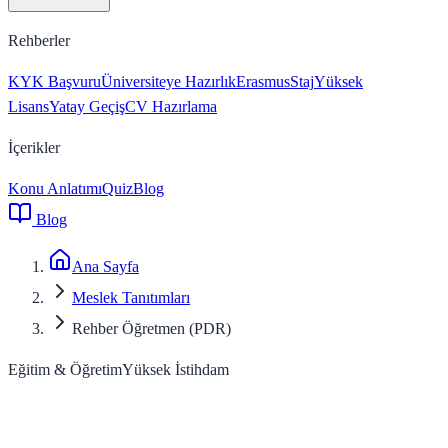
Rehberler
KYK Başvuru
Üniversiteye Hazırlık
Erasmus
Staj
Yüksek
Lisans
Yatay Geçiş
CV Hazırlama
İçerikler
Konu Anlatımı
Quiz
Blog
Blog
Ana Sayfa
Meslek Tanıtımları
Rehber Öğretmen (PDR)
Eğitim & Öğretim
Yüksek
İstihdam