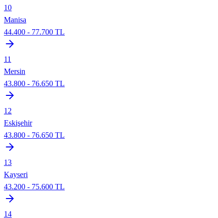
10
Manisa
44.400
-
77.700
TL
11
Mersin
43.800
-
76.650
TL
12
Eskişehir
43.800
-
76.650
TL
13
Kayseri
43.200
-
75.600
TL
14