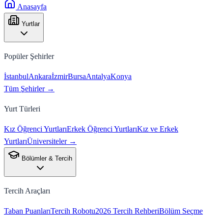
Anasayfa
Yurtlar
Popüler Şehirler
İstanbul
Ankara
İzmir
Bursa
Antalya
Konya
Tüm Şehirler →
Yurt Türleri
Kız Öğrenci Yurtları
Erkek Öğrenci Yurtları
Kız ve Erkek
Yurtları
Üniversiteler →
Bölümler & Tercih
Tercih Araçları
Taban Puanları
Tercih Robotu
2026 Tercih Rehberi
Bölüm Seçme