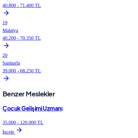
40.800
-
71.400
TL
19
Malatya
40.200
-
70.350
TL
20
Şanlıurfa
39.000
-
68.250
TL
Benzer Meslekler
Çocuk Gelişimi Uzmanı
35.000
-
120.000
TL
İncele