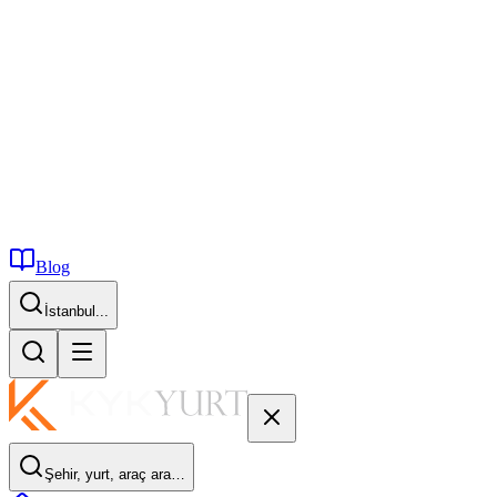
Blog
İstanbul...
Şehir, yurt, araç ara…