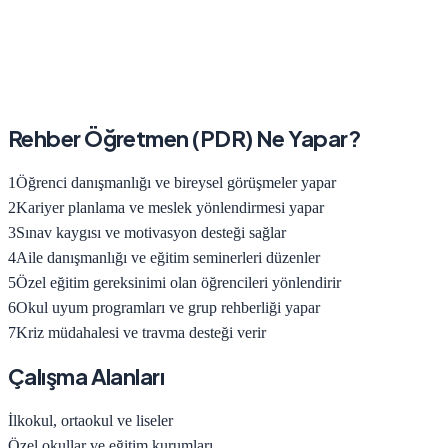
Rehber Öğretmen (PDR)
Ne Yapar?
1
Öğrenci danışmanlığı ve bireysel görüşmeler yapar
2
Kariyer planlama ve meslek yönlendirmesi yapar
3
Sınav kaygısı ve motivasyon desteği sağlar
4
Aile danışmanlığı ve eğitim seminerleri düzenler
5
Özel eğitim gereksinimi olan öğrencileri yönlendirir
6
Okul uyum programları ve grup rehberliği yapar
7
Kriz müdahalesi ve travma desteği verir
Çalışma Alanları
İlkokul, ortaokul ve liseler
Özel okullar ve eğitim kurumları