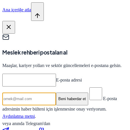
Ana içeriğe atla
Meslek rehberi postaları al
Maaşlar, kariyer yolları ve sektör güncellemeleri e-postana gelsin.
E-posta adresi
E-posta
Beni haberdar et
adresimin haber bülteni için işlenmesine onay veriyorum.
Aydınlatma metni
.
veya anında Telegram'dan