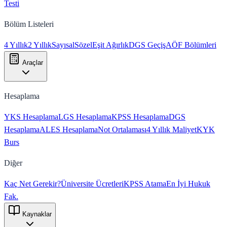
Testi
Bölüm Listeleri
4 Yıllık
2 Yıllık
Sayısal
Sözel
Eşit Ağırlık
DGS Geçiş
AÖF Bölümleri
Araçlar
Hesaplama
YKS Hesaplama
LGS Hesaplama
KPSS Hesaplama
DGS
Hesaplama
ALES Hesaplama
Not Ortalaması
4 Yıllık Maliyet
KYK
Burs
Diğer
Kaç Net Gerekir?
Üniversite Ücretleri
KPSS Atama
En İyi Hukuk
Fak.
Kaynaklar