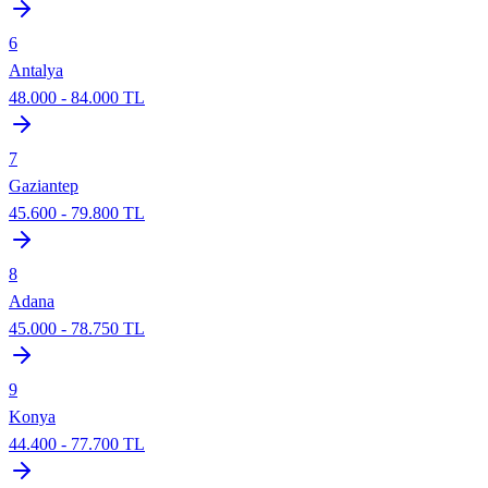
6
Antalya
48.000
-
84.000
TL
7
Gaziantep
45.600
-
79.800
TL
8
Adana
45.000
-
78.750
TL
9
Konya
44.400
-
77.700
TL