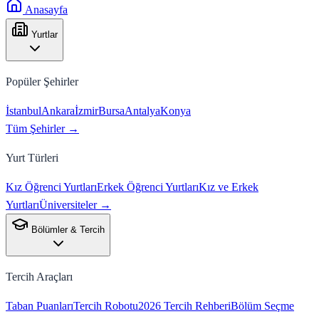
Anasayfa
Yurtlar
Popüler Şehirler
İstanbul
Ankara
İzmir
Bursa
Antalya
Konya
Tüm Şehirler →
Yurt Türleri
Kız Öğrenci Yurtları
Erkek Öğrenci Yurtları
Kız ve Erkek
Yurtları
Üniversiteler →
Bölümler & Tercih
Tercih Araçları
Taban Puanları
Tercih Robotu
2026 Tercih Rehberi
Bölüm Seçme