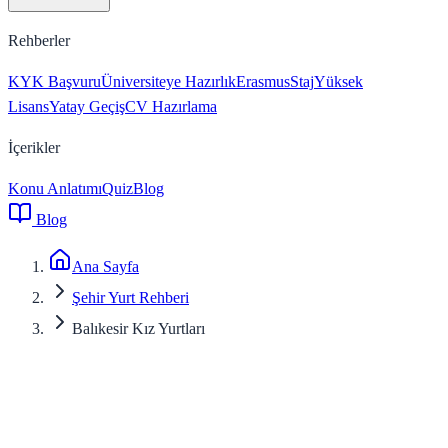
Rehberler
KYK Başvuru
Üniversiteye Hazırlık
Erasmus
Staj
Yüksek
Lisans
Yatay Geçiş
CV Hazırlama
İçerikler
Konu Anlatımı
Quiz
Blog
Blog
Ana Sayfa
Şehir Yurt Rehberi
Balıkesir Kız Yurtları