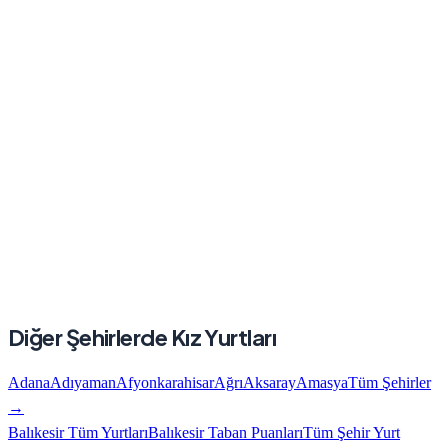
Diğer Şehirlerde
Kız
Yurtları
Adana
Adıyaman
Afyonkarahisar
Ağrı
Aksaray
Amasya
Tüm Şehirler
→
Balıkesir
Tüm Yurtları
Balıkesir
Taban Puanları
Tüm Şehir Yurt