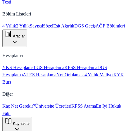
Testi
Bölüm Listeleri
4 Yıllık
2 Yıllık
Sayısal
Sözel
Eşit Ağırlık
DGS Geçiş
AÖF Bölümleri
Araçlar
Hesaplama
YKS Hesaplama
LGS Hesaplama
KPSS Hesaplama
DGS
Hesaplama
ALES Hesaplama
Not Ortalaması
4 Yıllık Maliyet
KYK
Burs
Diğer
Kaç Net Gerekir?
Üniversite Ücretleri
KPSS Atama
En İyi Hukuk
Fak.
Kaynaklar