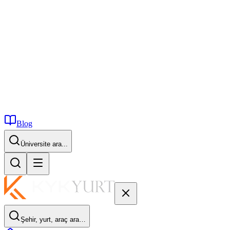
Blog
İstanbul...
Şehir, yurt, araç ara…