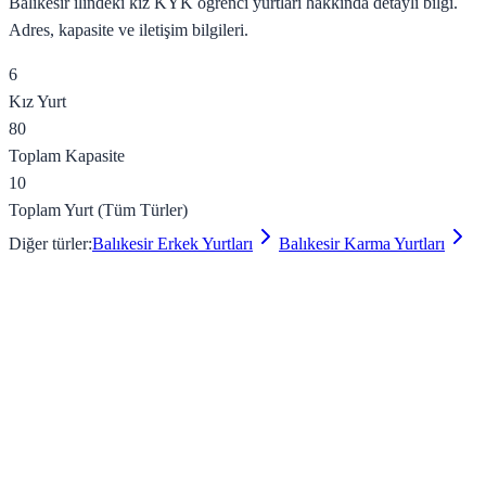
Balıkesir
ilindeki
kız
KYK öğrenci yurtları hakkında detaylı bilgi.
Adres, kapasite ve iletişim bilgileri.
6
Kız
Yurt
80
Toplam Kapasite
10
Toplam Yurt (Tüm Türler)
Diğer türler:
Balıkesir
Erkek
Yurtları
Balıkesir
Karma
Yurtları