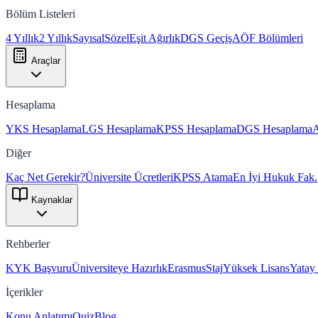
Bölüm Listeleri
4 Yıllık
2 Yıllık
Sayısal
Sözel
Eşit Ağırlık
DGS Geçiş
AÖF Bölümleri
Araçlar
Hesaplama
YKS Hesaplama
LGS Hesaplama
KPSS Hesaplama
DGS Hesaplama
Diğer
Kaç Net Gerekir?
Üniversite Ücretleri
KPSS Atama
En İyi Hukuk Fak.
Kaynaklar
Rehberler
KYK Başvuru
Üniversiteye Hazırlık
Erasmus
Staj
Yüksek Lisans
Yatay
İçerikler
Konu Anlatımı
Quiz
Blog