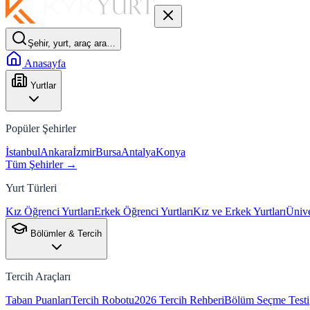
Şehir, yurt, araç ara…
Anasayfa
Yurtlar
Popüler Şehirler
İstanbul
Ankara
İzmir
Bursa
Antalya
Konya
Tüm Şehirler →
Yurt Türleri
Kız Öğrenci Yurtları
Erkek Öğrenci Yurtları
Kız ve Erkek Yurtları
Ünive
Bölümler & Tercih
Tercih Araçları
Taban Puanları
Tercih Robotu
2026 Tercih Rehberi
Bölüm Seçme Testi