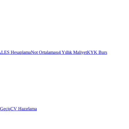
ALES Hesaplama
Not Ortalaması
4 Yıllık Maliyet
KYK Burs
 Geçiş
CV Hazırlama