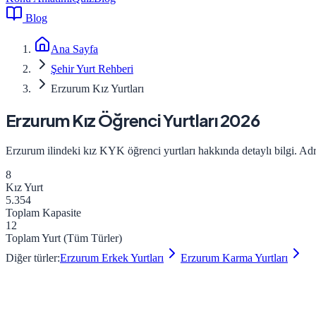
Blog
Ana Sayfa
Şehir Yurt Rehberi
Erzurum Kız Yurtları
Erzurum
Kız
Öğrenci Yurtları 2026
Erzurum
ilindeki
kız
KYK öğrenci yurtları hakkında detaylı bilgi. Adres
8
Kız
Yurt
5.354
Toplam Kapasite
12
Toplam Yurt (Tüm Türler)
Diğer türler:
Erzurum
Erkek
Yurtları
Erzurum
Karma
Yurtları