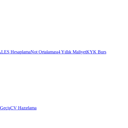
ALES Hesaplama
Not Ortalaması
4 Yıllık Maliyet
KYK Burs
 Geçiş
CV Hazırlama