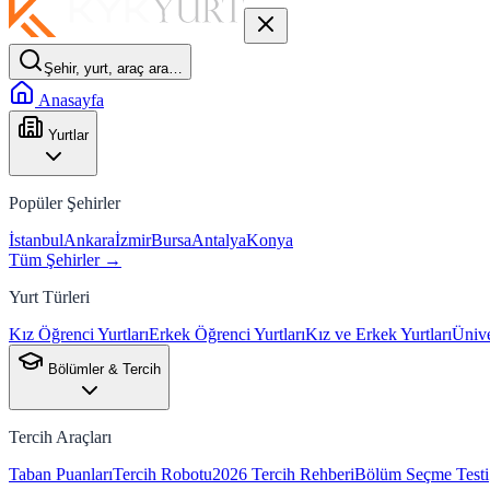
Şehir, yurt, araç ara…
Anasayfa
Yurtlar
Popüler Şehirler
İstanbul
Ankara
İzmir
Bursa
Antalya
Konya
Tüm Şehirler →
Yurt Türleri
Kız Öğrenci Yurtları
Erkek Öğrenci Yurtları
Kız ve Erkek Yurtları
Ünive
Bölümler & Tercih
Tercih Araçları
Taban Puanları
Tercih Robotu
2026 Tercih Rehberi
Bölüm Seçme Testi