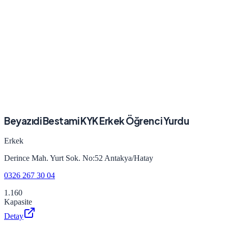
Beyazıdi Bestami KYK Erkek Öğrenci Yurdu
Erkek
Derince Mah. Yurt Sok. No:52 Antakya/Hatay
0326 267 30 04
1.160
Kapasite
Detay