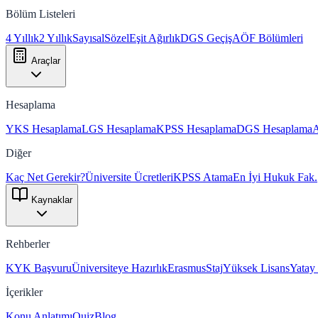
Bölüm Listeleri
4 Yıllık
2 Yıllık
Sayısal
Sözel
Eşit Ağırlık
DGS Geçiş
AÖF Bölümleri
Araçlar
Hesaplama
YKS Hesaplama
LGS Hesaplama
KPSS Hesaplama
DGS Hesaplama
Diğer
Kaç Net Gerekir?
Üniversite Ücretleri
KPSS Atama
En İyi Hukuk Fak.
Kaynaklar
Rehberler
KYK Başvuru
Üniversiteye Hazırlık
Erasmus
Staj
Yüksek Lisans
Yatay
İçerikler
Konu Anlatımı
Quiz
Blog