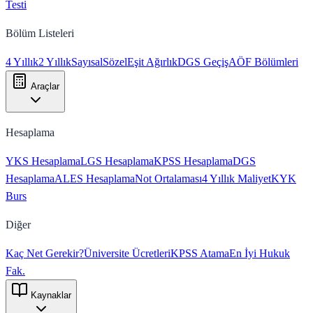
Testi
Bölüm Listeleri
4 Yıllık
2 Yıllık
Sayısal
Sözel
Eşit Ağırlık
DGS Geçiş
AÖF Bölümleri
Araçlar
Hesaplama
YKS Hesaplama
LGS Hesaplama
KPSS Hesaplama
DGS
Hesaplama
ALES Hesaplama
Not Ortalaması
4 Yıllık Maliyet
KYK
Burs
Diğer
Kaç Net Gerekir?
Üniversite Ücretleri
KPSS Atama
En İyi Hukuk
Fak.
Kaynaklar