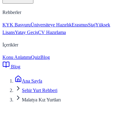
Rehberler
KYK Başvuru
Üniversiteye Hazırlık
Erasmus
Staj
Yüksek
Lisans
Yatay Geçiş
CV Hazırlama
İçerikler
Konu Anlatımı
Quiz
Blog
Blog
Ana Sayfa
Şehir Yurt Rehberi
Malatya Kız Yurtları