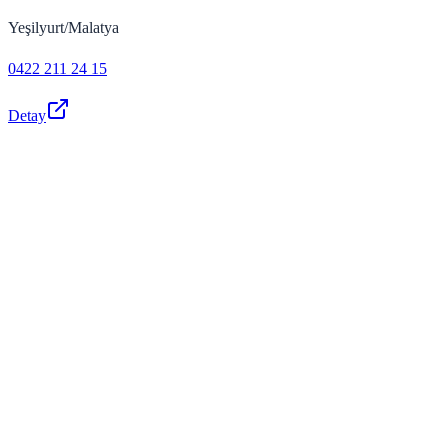
Yeşilyurt/Malatya
0422 211 24 15
Detay