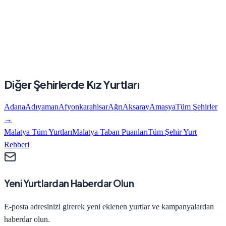
Diğer Şehirlerde
Kız
Yurtları
Adana
Adıyaman
Afyonkarahisar
Ağrı
Aksaray
Amasya
Tüm Şehirler
→
Malatya
Tüm Yurtları
Malatya
Taban Puanları
Tüm Şehir Yurt
Rehberi
Yeni Yurtlardan Haberdar Olun
E-posta adresinizi girerek yeni eklenen yurtlar ve kampanyalardan
haberdar olun.