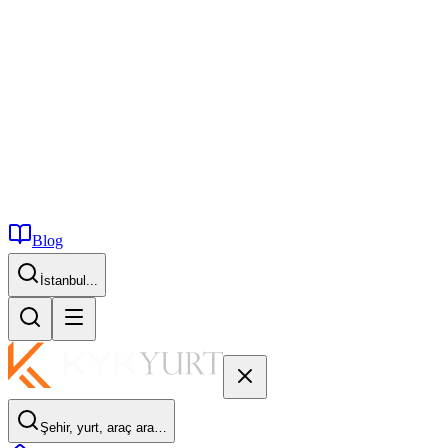
Blog
İstanbul...
Şehir, yurt, araç ara…