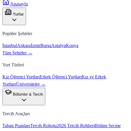
Anasayfa
Yurtlar
Popüler Şehirler
İstanbul
Ankara
İzmir
Bursa
Antalya
Konya
Tüm Şehirler →
Yurt Türleri
Kız Öğrenci Yurtları
Erkek Öğrenci Yurtları
Kız ve Erkek
Yurtları
Üniversiteler →
Bölümler & Tercih
Tercih Araçları
Taban Puanları
Tercih Robotu
2026 Tercih Rehberi
Bölüm Seçme