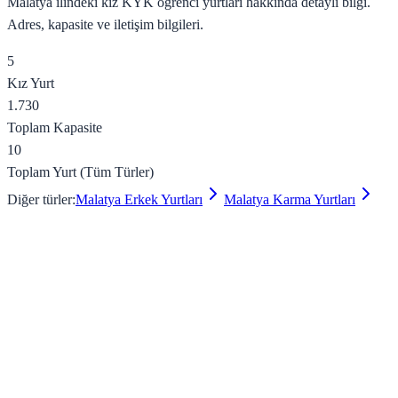
Malatya
ilindeki
kız
KYK öğrenci yurtları hakkında detaylı bilgi.
Adres, kapasite ve iletişim bilgileri.
5
Kız
Yurt
1.730
Toplam Kapasite
10
Toplam Yurt (Tüm Türler)
Diğer türler:
Malatya
Erkek
Yurtları
Malatya
Karma
Yurtları