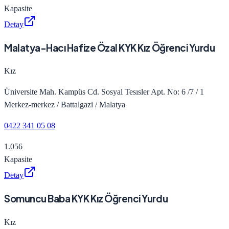
Kapasite
Detay
Malatya-Hacı Hafize Özal KYK Kız Öğrenci Yurdu
Kız
Üniversite Mah. Kampüs Cd. Sosyal Tesısler Apt. No: 6 /7 / 1
Merkez-merkez / Battalgazi / Malatya
0422 341 05 08
1.056
Kapasite
Detay
Somuncu Baba KYK Kız Öğrenci Yurdu
Kız