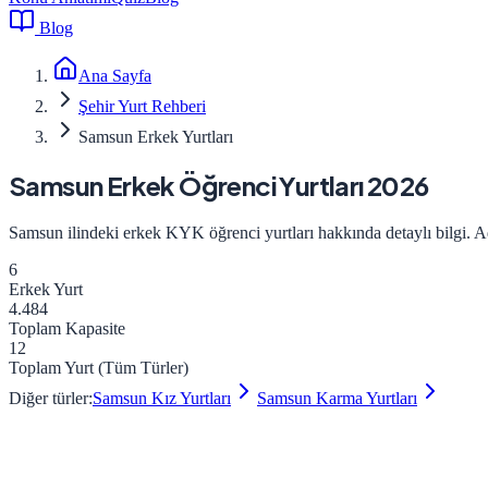
Blog
Ana Sayfa
Şehir Yurt Rehberi
Samsun Erkek Yurtları
Samsun
Erkek
Öğrenci Yurtları 2026
Samsun
ilindeki
erkek
KYK öğrenci yurtları hakkında detaylı bilgi. Adre
6
Erkek
Yurt
4.484
Toplam Kapasite
12
Toplam Yurt (Tüm Türler)
Diğer türler:
Samsun
Kız
Yurtları
Samsun
Karma
Yurtları