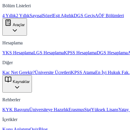
Bölüm Listeleri
4 Yıllık
2 Yıllık
Sayısal
Sözel
Eşit Ağırlık
DGS Geçiş
AÖF Bölümleri
Araçlar
Hesaplama
YKS Hesaplama
LGS Hesaplama
KPSS Hesaplama
DGS Hesaplama
Diğer
Kaç Net Gerekir?
Üniversite Ücretleri
KPSS Atama
En İyi Hukuk Fak.
Kaynaklar
Rehberler
KYK Başvuru
Üniversiteye Hazırlık
Erasmus
Staj
Yüksek Lisans
Yatay
İçerikler
Konu Anlatımı
Quiz
Blog