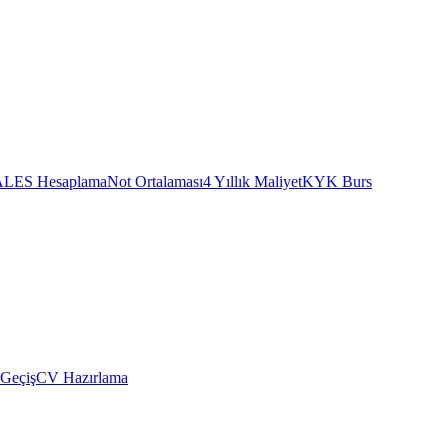
ALES Hesaplama
Not Ortalaması
4 Yıllık Maliyet
KYK Burs
 Geçiş
CV Hazırlama