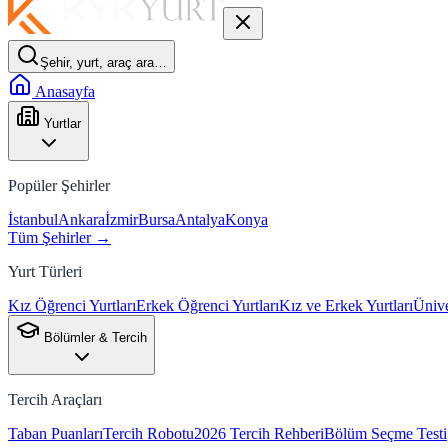
Şehir, yurt, araç ara…
Anasayfa
Yurtlar
Popüler Şehirler
İstanbul
Ankara
İzmir
Bursa
Antalya
Konya
Tüm Şehirler →
Yurt Türleri
Kız Öğrenci Yurtları
Erkek Öğrenci Yurtları
Kız ve Erkek Yurtları
Ünive
Bölümler & Tercih
Tercih Araçları
Taban Puanları
Tercih Robotu
2026 Tercih Rehberi
Bölüm Seçme Testi