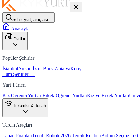
Şehir, yurt, araç ara…
Anasayfa
Yurtlar
Popüler Şehirler
İstanbul
Ankara
İzmir
Bursa
Antalya
Konya
Tüm Şehirler →
Yurt Türleri
Kız Öğrenci Yurtları
Erkek Öğrenci Yurtları
Kız ve Erkek Yurtları
Ünive
Bölümler & Tercih
Tercih Araçları
Taban Puanları
Tercih Robotu
2026 Tercih Rehberi
Bölüm Seçme Testi