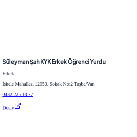
Süleyman Şah KYK Erkek Öğrenci Yurdu
Erkek
İskele Mahallesi 12053. Sokak No:2 Tuşba/Van
0432 225 18 77
Detay