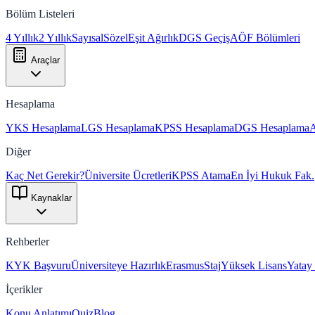
Bölüm Listeleri
4 Yıllık
2 Yıllık
Sayısal
Sözel
Eşit Ağırlık
DGS Geçiş
AÖF Bölümleri
Araçlar
Hesaplama
YKS Hesaplama
LGS Hesaplama
KPSS Hesaplama
DGS Hesaplama
Diğer
Kaç Net Gerekir?
Üniversite Ücretleri
KPSS Atama
En İyi Hukuk Fak.
Kaynaklar
Rehberler
KYK Başvuru
Üniversiteye Hazırlık
Erasmus
Staj
Yüksek Lisans
Yatay
İçerikler
Konu Anlatımı
Quiz
Blog