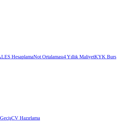
ALES Hesaplama
Not Ortalaması
4 Yıllık Maliyet
KYK Burs
 Geçiş
CV Hazırlama