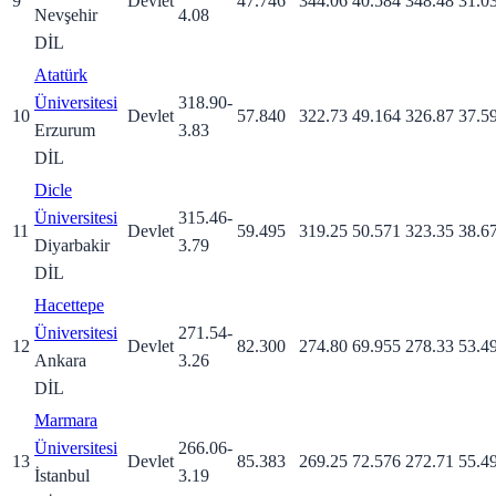
9
Devlet
47.746
344.06
40.584
348.48
31.0
Veli
Nevşehir
4.08
Üniversitesi
DİL
Atatürk
Üniversitesi
318.90
-
10
Devlet
57.840
322.73
49.164
326.87
37.5
Erzurum
3.83
DİL
Dicle
Üniversitesi
315.46
-
11
Devlet
59.495
319.25
50.571
323.35
38.6
Diyarbakir
3.79
DİL
Hacettepe
Üniversitesi
271.54
-
12
Devlet
82.300
274.80
69.955
278.33
53.4
Ankara
3.26
DİL
Marmara
Üniversitesi
266.06
-
13
Devlet
85.383
269.25
72.576
272.71
55.4
İstanbul
3.19