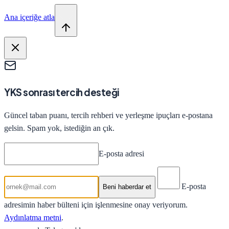
Ana içeriğe atla
YKS sonrası tercih desteği
Güncel taban puanı, tercih rehberi ve yerleşme ipuçları e-postana
gelsin. Spam yok, istediğin an çık.
E-posta adresi
E-posta
Beni haberdar et
adresimin haber bülteni için işlenmesine onay veriyorum.
Aydınlatma metni
.