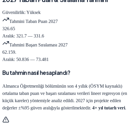
Güvenilirlik:
Yüksek
Tahmini Taban Puan
2027
326.65
Aralık:
321.7
—
331.6
Tahmini Başarı Sıralaması
2027
62.159
.
Aralık:
50.836
—
73.481
Bu tahmin nasıl hesaplandı?
Almanca Öğretmenliği
bölümünün son
4
yıllık (ÖSYM kaynaklı)
ortalama taban puan ve başarı sıralaması verileri lineer regresyon (en
küçük kareler) yöntemiyle analiz edildi.
2027
için projekte edilen
değerler ±%95 güven aralığıyla gösterilmektedir.
4+ yıl tutarlı veri
.