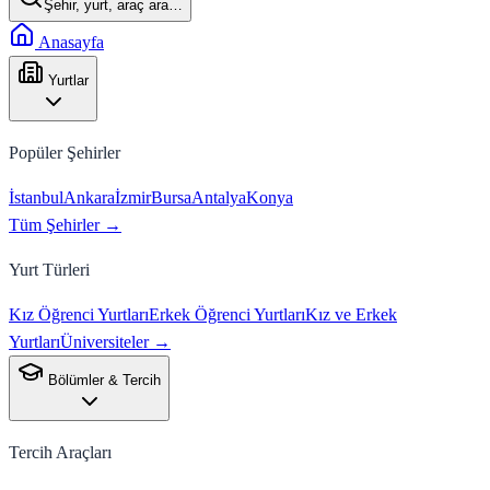
Şehir, yurt, araç ara…
Anasayfa
Yurtlar
Popüler Şehirler
İstanbul
Ankara
İzmir
Bursa
Antalya
Konya
Tüm Şehirler →
Yurt Türleri
Kız Öğrenci Yurtları
Erkek Öğrenci Yurtları
Kız ve Erkek
Yurtları
Üniversiteler →
Bölümler & Tercih
Tercih Araçları