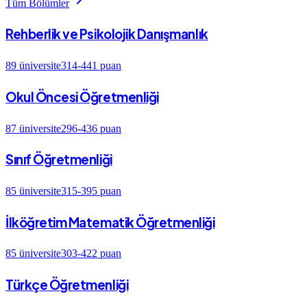
Tüm Bölümler
Rehberlik ve Psikolojik Danışmanlık
89
üniversite
314
-
441
puan
Okul Öncesi Öğretmenliği
87
üniversite
296
-
436
puan
Sınıf Öğretmenliği
85
üniversite
315
-
395
puan
İlköğretim Matematik Öğretmenliği
85
üniversite
303
-
422
puan
Türkçe Öğretmenliği