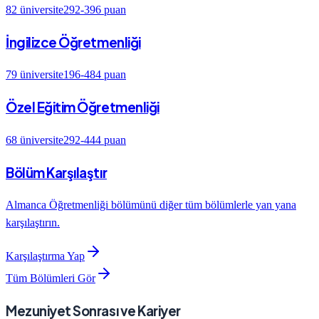
82
üniversite
292
-
396
puan
İngilizce Öğretmenliği
79
üniversite
196
-
484
puan
Özel Eğitim Öğretmenliği
68
üniversite
292
-
444
puan
Bölüm Karşılaştır
Almanca Öğretmenliği
bölümünü diğer tüm bölümlerle yan yana
karşılaştırın.
Karşılaştırma Yap
Tüm Bölümleri Gör
Mezuniyet Sonrası ve Kariyer