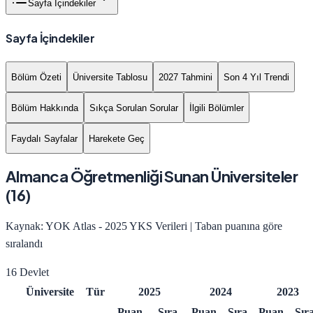
Sayfa İçindekiler
Sayfa İçindekiler
Bölüm Özeti
Üniversite Tablosu
2027 Tahmini
Son 4 Yıl Trendi
Bölüm Hakkında
Sıkça Sorulan Sorular
İlgili Bölümler
Faydalı Sayfalar
Harekete Geç
Almanca Öğretmenliği
Sunan Üniversiteler
(
16
)
Kaynak: YOK Atlas - 2025 YKS Verileri | Taban puanına göre
sıralandı
16
Devlet
Üniversite
Tür
2025
2024
2023
Puan
Sıra
Puan
Sıra
Puan
Sır