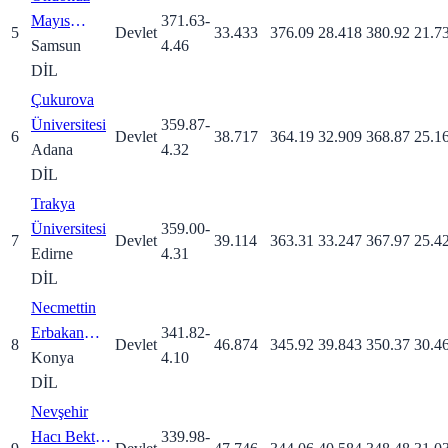
Mayıs
371.63
-
5
Devlet
33.433
376.09
28.418
380.92
21.7
Üniversitesi
Samsun
4.46
DİL
Çukurova
Üniversitesi
359.87
-
6
Devlet
38.717
364.19
32.909
368.87
25.1
Adana
4.32
DİL
Trakya
Üniversitesi
359.00
-
7
Devlet
39.114
363.31
33.247
367.97
25.4
Edirne
4.31
DİL
Necmettin
Erbakan
341.82
-
8
Devlet
46.874
345.92
39.843
350.37
30.4
Üniversitesi
Konya
4.10
DİL
Nevşehir
Hacı Bektaş
339.98
-