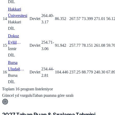
DİL
Hakkari
Üniversitesi
264.40
-
14
Devlet
86.352
267.57
73.399
271.01
56.1
Hakkari
3.17
DİL
Dokuz
Eylül
254.71
-
15
Devlet
91.942
257.77
78.151
261.08
59.7
Üniversitesi
İzmir
3.06
DİL
Bursa
Uludağ
234.44
-
16
Devlet
104.446
237.25
88.779
240.30
67.8
Üniversitesi
Bursa
2.81
DİL
Toplam
16
program listeleniyor
Güncel yıl vurgulu
Taban puanına göre sıralı
2027
Taban Puan & Sıralama Tahmini