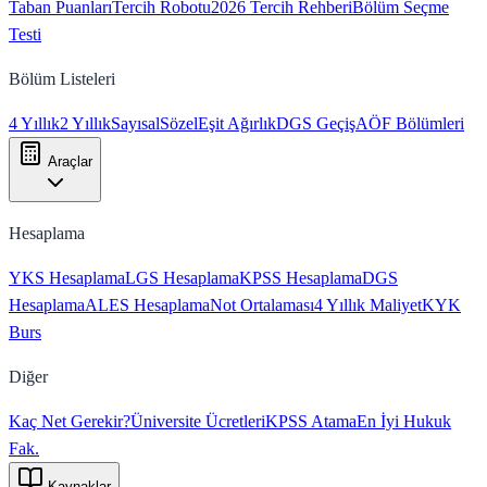
Taban Puanları
Tercih Robotu
2026 Tercih Rehberi
Bölüm Seçme
Testi
Bölüm Listeleri
4 Yıllık
2 Yıllık
Sayısal
Sözel
Eşit Ağırlık
DGS Geçiş
AÖF Bölümleri
Araçlar
Hesaplama
YKS Hesaplama
LGS Hesaplama
KPSS Hesaplama
DGS
Hesaplama
ALES Hesaplama
Not Ortalaması
4 Yıllık Maliyet
KYK
Burs
Diğer
Kaç Net Gerekir?
Üniversite Ücretleri
KPSS Atama
En İyi Hukuk
Fak.
Kaynaklar