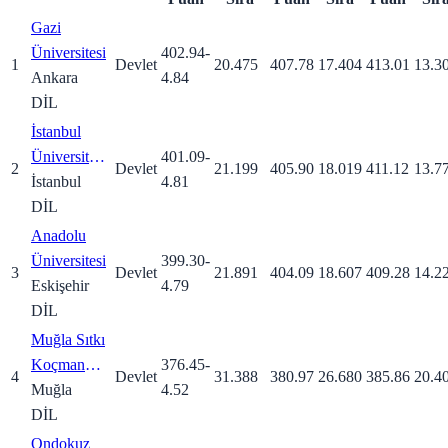
Gazi
Üniversitesi
402.94
-
1
Devlet
20.475
407.78
17.404
413.01
13.3
Ankara
4.84
DİL
İstanbul
Üniversitesi-
401.09
-
2
Devlet
21.199
405.90
18.019
411.12
13.7
Cerrahpaşa
İstanbul
4.81
DİL
Anadolu
Üniversitesi
399.30
-
3
Devlet
21.891
404.09
18.607
409.28
14.2
Eskişehir
4.79
DİL
Muğla Sıtkı
Koçman
376.45
-
4
Devlet
31.388
380.97
26.680
385.86
20.4
Üniversitesi
Muğla
4.52
DİL
Ondokuz