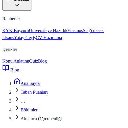
Rehberler
KYK Başvuru
Üniversiteye Hazırlık
Erasmus
Staj
Yüksek
Lisans
Yatay Geçiş
CV Hazırlama
İçerikler
Konu Anlatımı
Quiz
Blog
Blog
Ana Sayfa
Taban Puanları
…
Bölümler
Almanca Öğretmenliği