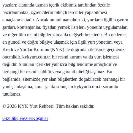
yazıları; alanında uzman içerik ekibimiz tarafından özenle
hazırlanmakta, öğrencilerin bilinçli tercihler yapabilmesi
amaçlanmaktadır. Ancak unutulmamalıdır ki, yurtlarla ilgili başvuru
şartları, kontenjanlar, fiyatlar, yemek listeleri, yönetim uygulamaları
ve diğer tüm resmi bilgiler zamanla değişebilmektedir. Bu nedenle,
en güncel ve doğru bilgiye ulaşmak için ilgili yurt yönetimi veya
Kredi ve Yurtlar Kurumu (KYK) ile doğrudan iletişime geçmeniz
önemlidir. kykyurt.com.tr, bir resmi kurum ya da yurt işletmesi
değildir. Sunulan içerikler yalnızca bilgilendirme amaçlıdır ve
herhangi bir resmî taahhüt veya garanti niteliği taşımaz. Bu
bağlamda, sitemizde yer alan bilgilerden doğabilecek herhangi bir
yanlış anlaşılma, karar ya da sonuçtan kykyurt.com.tr sorumlu
tutulamaz.
©
2026
KYK Yurt Rehberi. Tüm hakları saklıdır.
Gizlilik
Çerezler
Koşullar