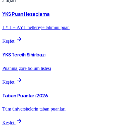
araçları
YKS Puan Hesaplama
TYT + AYT netleriyle tahmini puan
Keşfet
YKS Tercih Sihirbazı
Puanına göre bölüm listesi
Keşfet
Taban Puanları 2026
Tüm üniversitelerin taban puanları
Keşfet