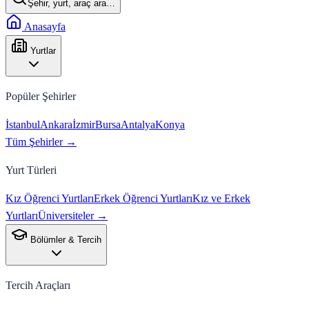
Şehir, yurt, araç ara…
Anasayfa
Yurtlar
Popüler Şehirler
İstanbul
Ankara
İzmir
Bursa
Antalya
Konya
Tüm Şehirler →
Yurt Türleri
Kız Öğrenci Yurtları
Erkek Öğrenci Yurtları
Kız ve Erkek
Yurtları
Üniversiteler →
Bölümler & Tercih
Tercih Araçları