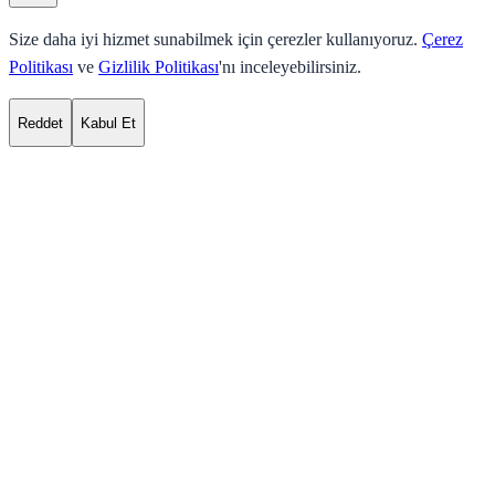
Size daha iyi hizmet sunabilmek için çerezler kullanıyoruz.
Çerez
Politikası
ve
Gizlilik Politikası
'nı inceleyebilirsiniz.
Reddet
Kabul Et