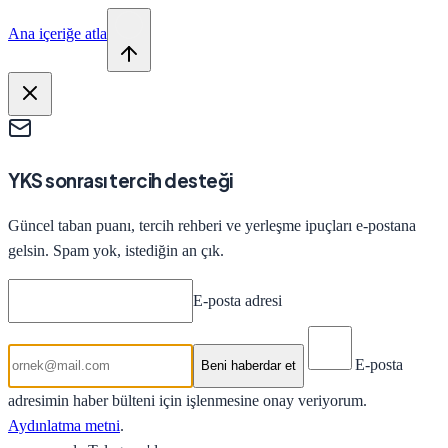
Ana içeriğe atla
YKS sonrası tercih desteği
Güncel taban puanı, tercih rehberi ve yerleşme ipuçları e-postana
gelsin. Spam yok, istediğin an çık.
E-posta adresi
E-posta
Beni haberdar et
adresimin haber bülteni için işlenmesine onay veriyorum.
Aydınlatma metni
.