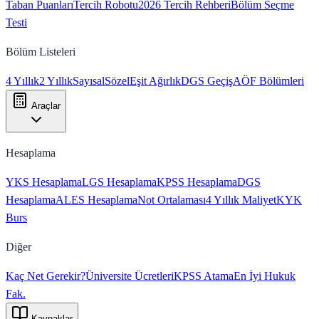
Taban Puanları
Tercih Robotu
2026 Tercih Rehberi
Bölüm Seçme
Testi
Bölüm Listeleri
4 Yıllık
2 Yıllık
Sayısal
Sözel
Eşit Ağırlık
DGS Geçiş
AÖF Bölümleri
Araçlar
Hesaplama
YKS Hesaplama
LGS Hesaplama
KPSS Hesaplama
DGS
Hesaplama
ALES Hesaplama
Not Ortalaması
4 Yıllık Maliyet
KYK
Burs
Diğer
Kaç Net Gerekir?
Üniversite Ücretleri
KPSS Atama
En İyi Hukuk
Fak.
Kaynaklar