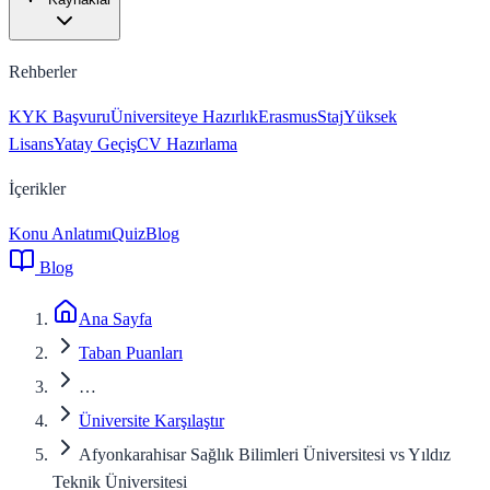
Rehberler
KYK Başvuru
Üniversiteye Hazırlık
Erasmus
Staj
Yüksek
Lisans
Yatay Geçiş
CV Hazırlama
İçerikler
Konu Anlatımı
Quiz
Blog
Blog
Ana Sayfa
Taban Puanları
…
Üniversite Karşılaştır
Afyonkarahisar Sağlık Bilimleri Üniversitesi vs Yıldız
Teknik Üniversitesi