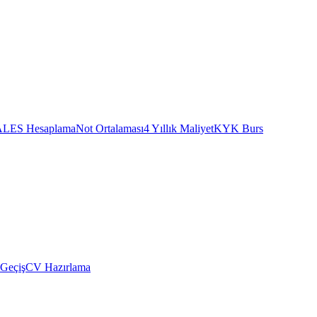
ALES Hesaplama
Not Ortalaması
4 Yıllık Maliyet
KYK Burs
 Geçiş
CV Hazırlama