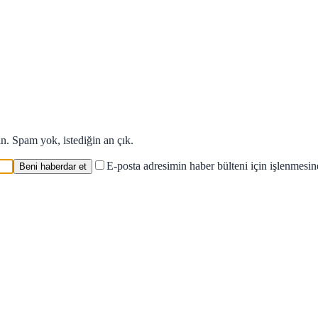
in. Spam yok, istediğin an çık.
E-posta adresimin haber bülteni için işlenmesi
Beni haberdar et