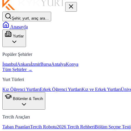
Şehir, yurt, araç ara…
Anasayfa
Yurtlar
Popüler Şehirler
İstanbul
Ankara
İzmir
Bursa
Antalya
Konya
Tüm Şehirler →
Yurt Türleri
Kız Öğrenci Yurtları
Erkek Öğrenci Yurtları
Kız ve Erkek Yurtları
Ünive
Bölümler & Tercih
Tercih Araçları
Taban Puanları
Tercih Robotu
2026 Tercih Rehberi
Bölüm Seçme Testi