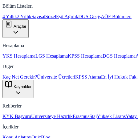
Bölüm Listeleri
4 Yıllık
2 Yıllık
Sayısal
Sözel
Eşit Ağırlık
DGS Geçiş
AÖF Bölümleri
Araçlar
Hesaplama
YKS Hesaplama
LGS Hesaplama
KPSS Hesaplama
DGS Hesaplama
Diğer
Kaç Net Gerekir?
Üniversite Ücretleri
KPSS Atama
En İyi Hukuk Fak.
Kaynaklar
Rehberler
KYK Başvuru
Üniversiteye Hazırlık
Erasmus
Staj
Yüksek Lisans
Yatay
İçerikler
Konu Anlatımı
Quiz
Blog