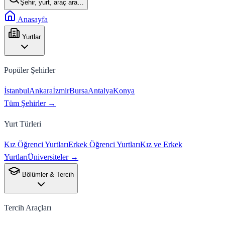
Şehir, yurt, araç ara…
Anasayfa
Yurtlar
Popüler Şehirler
İstanbul
Ankara
İzmir
Bursa
Antalya
Konya
Tüm Şehirler →
Yurt Türleri
Kız Öğrenci Yurtları
Erkek Öğrenci Yurtları
Kız ve Erkek
Yurtları
Üniversiteler →
Bölümler & Tercih
Tercih Araçları