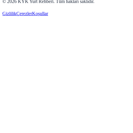
©
2026
KYK Yurt Rehberi. Tüm hakları saklıdır.
Gizlilik
Çerezler
Koşullar