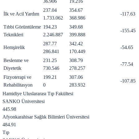
36.906
19.216
237.04
354.67
İlk ve Acil Yardım
-117.63
1.733.062
368.986
Tıbbi Görüntüleme
194.23
349.68
-155.45
Teknikleri
2.246.887
399.888
287.77
342.42
Hemşirelik
-54.65
286.841
170.449
Beslenme ve
231.25
308.79
-77.54
Diyetetik
730.546
278.257
Fizyoterapi ve
199.21
307.06
-107.85
Rehabilitasyon
0
283.932
Hamidiye Uluslararası Tıp Fakültesi
SANKO Üniversitesi
445.98
Afyonkarahisar Sağlık Bilimleri Üniversitesi
484.91
Tıp