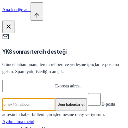
Ana içeriğe atla
YKS sonrası tercih desteği
Güncel taban puanı, tercih rehberi ve yerleşme ipuçları e-postana
gelsin. Spam yok, istediğin an çık.
E-posta adresi
E-posta
Beni haberdar et
adresimin haber bülteni için işlenmesine onay veriyorum.
Aydınlatma metni
.