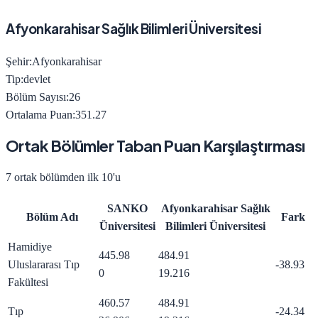
Afyonkarahisar Sağlık Bilimleri Üniversitesi
Şehir:
Afyonkarahisar
Tip:
devlet
Bölüm Sayısı:
26
Ortalama Puan:
351.27
Ortak Bölümler Taban Puan Karşılaştırması
7
ortak bölümden ilk 10'u
SANKO
Afyonkarahisar Sağlık
Bölüm Adı
Fark
Üniversitesi
Bilimleri Üniversitesi
Hamidiye
445.98
484.91
Uluslararası Tıp
-38.93
0
19.216
Fakültesi
460.57
484.91
Tıp
-24.34