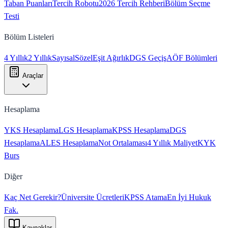
Taban Puanları
Tercih Robotu
2026 Tercih Rehberi
Bölüm Seçme
Testi
Bölüm Listeleri
4 Yıllık
2 Yıllık
Sayısal
Sözel
Eşit Ağırlık
DGS Geçiş
AÖF Bölümleri
Araçlar
Hesaplama
YKS Hesaplama
LGS Hesaplama
KPSS Hesaplama
DGS
Hesaplama
ALES Hesaplama
Not Ortalaması
4 Yıllık Maliyet
KYK
Burs
Diğer
Kaç Net Gerekir?
Üniversite Ücretleri
KPSS Atama
En İyi Hukuk
Fak.
Kaynaklar