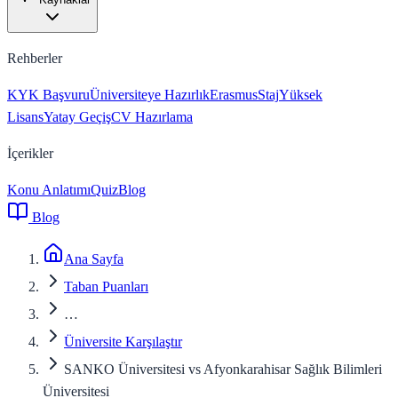
Rehberler
KYK Başvuru
Üniversiteye Hazırlık
Erasmus
Staj
Yüksek
Lisans
Yatay Geçiş
CV Hazırlama
İçerikler
Konu Anlatımı
Quiz
Blog
Blog
Ana Sayfa
Taban Puanları
…
Üniversite Karşılaştır
SANKO Üniversitesi vs Afyonkarahisar Sağlık Bilimleri
Üniversitesi