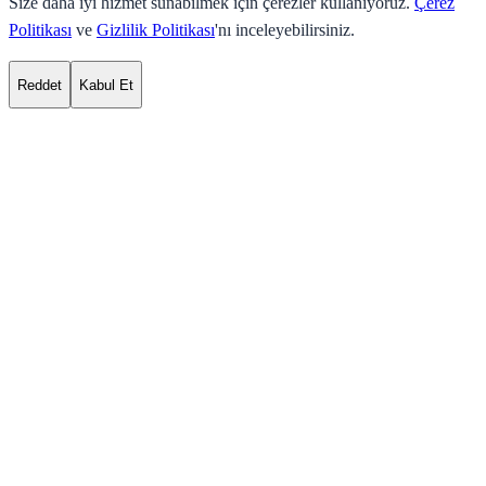
Size daha iyi hizmet sunabilmek için çerezler kullanıyoruz.
Çerez
Politikası
ve
Gizlilik Politikası
'nı inceleyebilirsiniz.
Reddet
Kabul Et