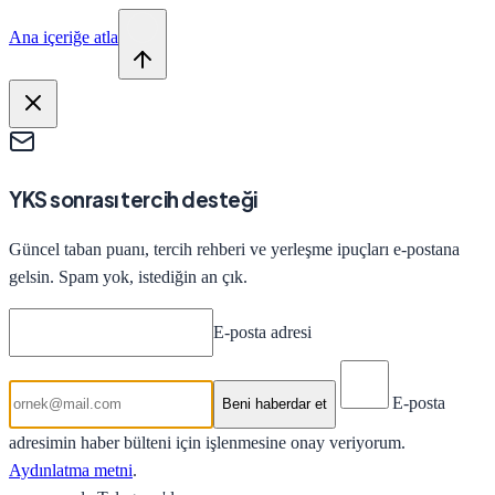
Ana içeriğe atla
YKS sonrası tercih desteği
Güncel taban puanı, tercih rehberi ve yerleşme ipuçları e-postana
gelsin. Spam yok, istediğin an çık.
E-posta adresi
E-posta
Beni haberdar et
adresimin haber bülteni için işlenmesine onay veriyorum.
Aydınlatma metni
.