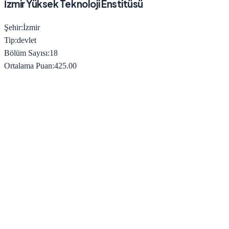
İzmir Yüksek Teknoloji Enstitüsü
Şehir:
İzmir
Tip:
devlet
Bölüm Sayısı:
18
Ortalama Puan:
425.00