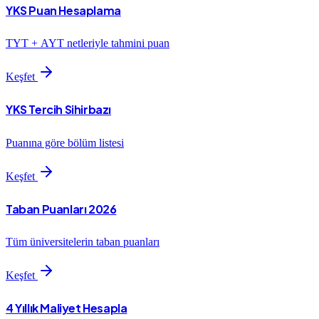
YKS Puan Hesaplama
TYT + AYT netleriyle tahmini puan
Keşfet
YKS Tercih Sihirbazı
Puanına göre bölüm listesi
Keşfet
Taban Puanları 2026
Tüm üniversitelerin taban puanları
Keşfet
4 Yıllık Maliyet Hesapla