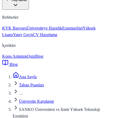
Rehberler
KYK Başvuru
Üniversiteye Hazırlık
Erasmus
Staj
Yüksek
Lisans
Yatay Geçiş
CV Hazırlama
İçerikler
Konu Anlatımı
Quiz
Blog
Blog
Ana Sayfa
Taban Puanları
…
Üniversite Karşılaştır
SANKO Üniversitesi vs İzmir Yüksek Teknoloji
Enstitüsü