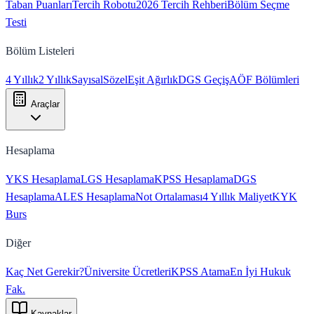
Taban Puanları
Tercih Robotu
2026 Tercih Rehberi
Bölüm Seçme
Testi
Bölüm Listeleri
4 Yıllık
2 Yıllık
Sayısal
Sözel
Eşit Ağırlık
DGS Geçiş
AÖF Bölümleri
Araçlar
Hesaplama
YKS Hesaplama
LGS Hesaplama
KPSS Hesaplama
DGS
Hesaplama
ALES Hesaplama
Not Ortalaması
4 Yıllık Maliyet
KYK
Burs
Diğer
Kaç Net Gerekir?
Üniversite Ücretleri
KPSS Atama
En İyi Hukuk
Fak.
Kaynaklar