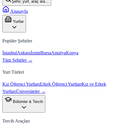
Şehir, yurt, araç ara…
Anasayfa
Yurtlar
Popüler Şehirler
İstanbul
Ankara
İzmir
Bursa
Antalya
Konya
Tüm Şehirler →
Yurt Türleri
Kız Öğrenci Yurtları
Erkek Öğrenci Yurtları
Kız ve Erkek
Yurtları
Üniversiteler →
Bölümler & Tercih
Tercih Araçları