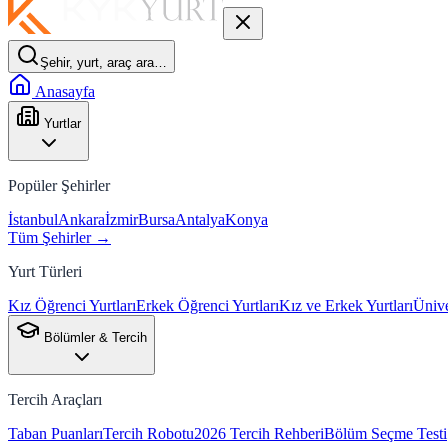
Şehir, yurt, araç ara…
Anasayfa
Yurtlar
Popüler Şehirler
İstanbul
Ankara
İzmir
Bursa
Antalya
Konya
Tüm Şehirler →
Yurt Türleri
Kız Öğrenci Yurtları
Erkek Öğrenci Yurtları
Kız ve Erkek Yurtları
Ünive
Bölümler & Tercih
Tercih Araçları
Taban Puanları
Tercih Robotu
2026 Tercih Rehberi
Bölüm Seçme Testi