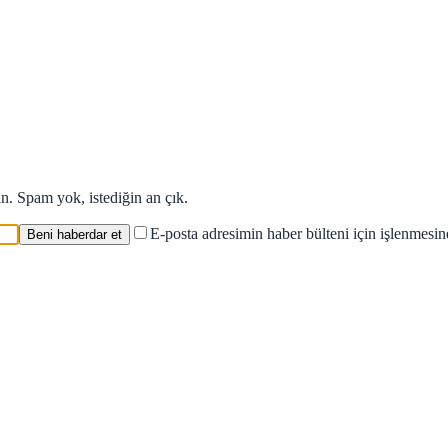
in. Spam yok, istediğin an çık.
E-posta adresimin haber bülteni için işlenmesi
Beni haberdar et