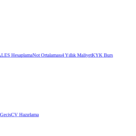
ALES Hesaplama
Not Ortalaması
4 Yıllık Maliyet
KYK Burs
 Geçiş
CV Hazırlama