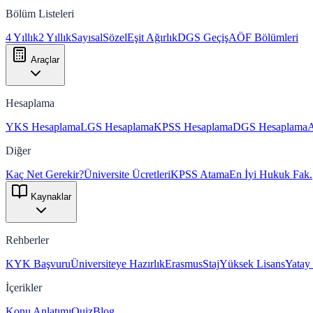
Bölüm Listeleri
4 Yıllık
2 Yıllık
Sayısal
Sözel
Eşit Ağırlık
DGS Geçiş
AÖF Bölümleri
Araçlar
Hesaplama
YKS Hesaplama
LGS Hesaplama
KPSS Hesaplama
DGS Hesaplama
Diğer
Kaç Net Gerekir?
Üniversite Ücretleri
KPSS Atama
En İyi Hukuk Fak.
Kaynaklar
Rehberler
KYK Başvuru
Üniversiteye Hazırlık
Erasmus
Staj
Yüksek Lisans
Yatay
İçerikler
Konu Anlatımı
Quiz
Blog