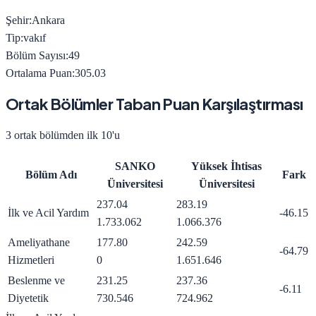
Şehir:
Ankara
Tip:
vakıf
Bölüm Sayısı:
49
Ortalama Puan:
305.03
Ortak Bölümler Taban Puan Karşılaştırması
3
ortak bölümden ilk 10'u
SANKO
Yüksek İhtisas
Bölüm Adı
Fark
Üniversitesi
Üniversitesi
237.04
283.19
İlk ve Acil Yardım
-46.15
1.733.062
1.066.376
Ameliyathane
177.80
242.59
-64.79
Hizmetleri
0
1.651.646
Beslenme ve
231.25
237.36
-6.11
Diyetetik
730.546
724.962