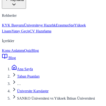
Rehberler
KYK Başvuru
Üniversiteye Hazırlık
Erasmus
Staj
Yüksek
Lisans
Yatay Geçiş
CV Hazırlama
İçerikler
Konu Anlatımı
Quiz
Blog
Blog
Ana Sayfa
Taban Puanları
…
Üniversite Karşılaştır
SANKO Üniversitesi vs Yüksek İhtisas Üniversitesi