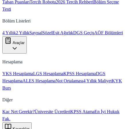
Taban Puanları
Tercih Robotu
2026 Tercih Rehberi
Bölüm Seçme
Testi
Bölüm Listeleri
4 Yıllık
2 Yıllık
Sayısal
Sözel
Eşit Ağırlık
DGS Geçiş
AÖF Bölümleri
Araçlar
Hesaplama
YKS Hesaplama
LGS Hesaplama
KPSS Hesaplama
DGS
Hesaplama
ALES Hesaplama
Not Ortalaması
4 Yıllık Maliyet
KYK
Burs
Diğer
Kaç Net Gerekir?
Üniversite Ücretleri
KPSS Atama
En İyi Hukuk
Fak.
Kaynaklar