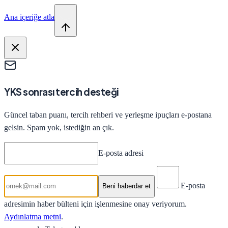
Ana içeriğe atla
YKS sonrası tercih desteği
Güncel taban puanı, tercih rehberi ve yerleşme ipuçları e-postana
gelsin. Spam yok, istediğin an çık.
E-posta adresi
E-posta
Beni haberdar et
adresimin haber bülteni için işlenmesine onay veriyorum.
Aydınlatma metni
.