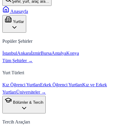
Şehir, yurt, araç ara…
Anasayfa
Yurtlar
Popüler Şehirler
İstanbul
Ankara
İzmir
Bursa
Antalya
Konya
Tüm Şehirler →
Yurt Türleri
Kız Öğrenci Yurtları
Erkek Öğrenci Yurtları
Kız ve Erkek
Yurtları
Üniversiteler →
Bölümler & Tercih
Tercih Araçları