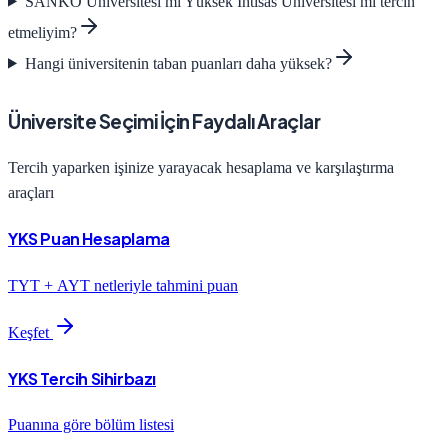
SANKO Üniversitesi
mi
Yüksek İhtisas Üniversitesi
mi tercih
etmeliyim?
Hangi üniversitenin taban puanları daha yüksek?
Üniversite Seçimi İçin Faydalı Araçlar
Tercih yaparken işinize yarayacak hesaplama ve karşılaştırma
araçları
YKS Puan Hesaplama
TYT + AYT netleriyle tahmini puan
Keşfet
YKS Tercih Sihirbazı
Puanına göre bölüm listesi