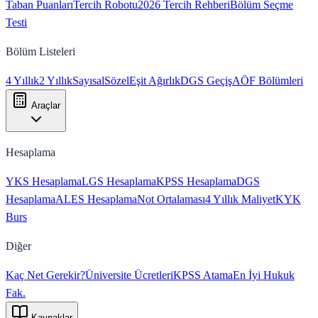
Taban Puanları
Tercih Robotu
2026 Tercih Rehberi
Bölüm Seçme
Testi
Bölüm Listeleri
4 Yıllık
2 Yıllık
Sayısal
Sözel
Eşit Ağırlık
DGS Geçiş
AÖF Bölümleri
Araçlar
Hesaplama
YKS Hesaplama
LGS Hesaplama
KPSS Hesaplama
DGS
Hesaplama
ALES Hesaplama
Not Ortalaması
4 Yıllık Maliyet
KYK
Burs
Diğer
Kaç Net Gerekir?
Üniversite Ücretleri
KPSS Atama
En İyi Hukuk
Fak.
Kaynaklar