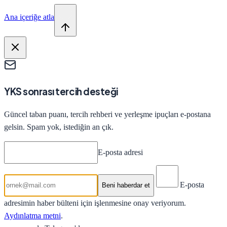
Ana içeriğe atla
YKS sonrası tercih desteği
Güncel taban puanı, tercih rehberi ve yerleşme ipuçları e-postana
gelsin. Spam yok, istediğin an çık.
E-posta adresi
E-posta
Beni haberdar et
adresimin haber bülteni için işlenmesine onay veriyorum.
Aydınlatma metni
.