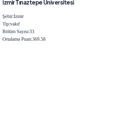
İzmir Tınaztepe Üniversitesi
Şehir:
İzmir
Tip:
vakıf
Bölüm Sayısı:
33
Ortalama Puan:
369.58