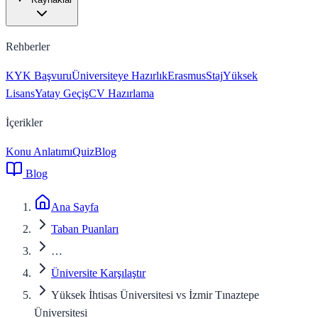
Rehberler
KYK Başvuru
Üniversiteye Hazırlık
Erasmus
Staj
Yüksek
Lisans
Yatay Geçiş
CV Hazırlama
İçerikler
Konu Anlatımı
Quiz
Blog
Blog
Ana Sayfa
Taban Puanları
…
Üniversite Karşılaştır
Yüksek İhtisas Üniversitesi vs İzmir Tınaztepe
Üniversitesi