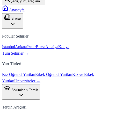
Şehir, yurt, araç ara…
Anasayfa
Yurtlar
Popüler Şehirler
İstanbul
Ankara
İzmir
Bursa
Antalya
Konya
Tüm Şehirler →
Yurt Türleri
Kız Öğrenci Yurtları
Erkek Öğrenci Yurtları
Kız ve Erkek
Yurtları
Üniversiteler →
Bölümler & Tercih
Tercih Araçları