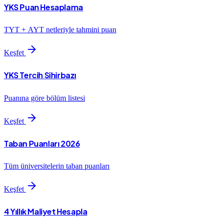
YKS Puan Hesaplama
TYT + AYT netleriyle tahmini puan
Keşfet
YKS Tercih Sihirbazı
Puanına göre bölüm listesi
Keşfet
Taban Puanları 2026
Tüm üniversitelerin taban puanları
Keşfet
4 Yıllık Maliyet Hesapla