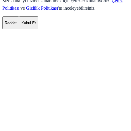
Size daha iyi hizmet sunabilmek için çerezler kullanıyoruz.
Çerez
Politikası
ve
Gizlilik Politikası
'nı inceleyebilirsiniz.
Reddet
Kabul Et