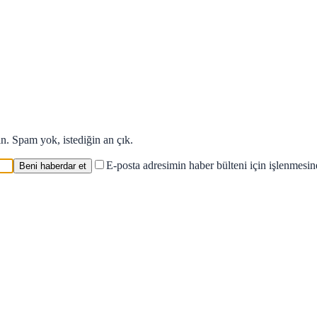
in. Spam yok, istediğin an çık.
E-posta adresimin haber bülteni için işlenmesi
Beni haberdar et