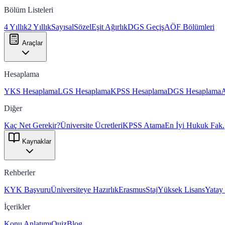
Bölüm Listeleri
4 Yıllık
2 Yıllık
Sayısal
Sözel
Eşit Ağırlık
DGS Geçiş
AÖF Bölümleri
Araçlar
Hesaplama
YKS Hesaplama
LGS Hesaplama
KPSS Hesaplama
DGS Hesaplama
Diğer
Kaç Net Gerekir?
Üniversite Ücretleri
KPSS Atama
En İyi Hukuk Fak.
Kaynaklar
Rehberler
KYK Başvuru
Üniversiteye Hazırlık
Erasmus
Staj
Yüksek Lisans
Yatay
İçerikler
Konu Anlatımı
Quiz
Blog