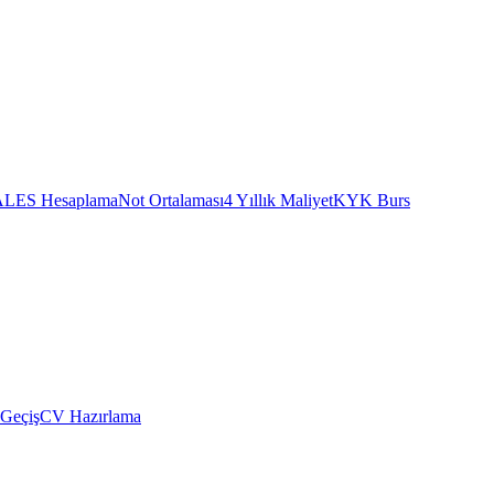
ALES Hesaplama
Not Ortalaması
4 Yıllık Maliyet
KYK Burs
 Geçiş
CV Hazırlama