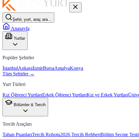
Şehir, yurt, araç ara…
Anasayfa
Yurtlar
Popüler Şehirler
İstanbul
Ankara
İzmir
Bursa
Antalya
Konya
Tüm Şehirler →
Yurt Türleri
Kız Öğrenci Yurtları
Erkek Öğrenci Yurtları
Kız ve Erkek Yurtları
Ünive
Bölümler & Tercih
Tercih Araçları
Taban Puanları
Tercih Robotu
2026 Tercih Rehberi
Bölüm Seçme Testi