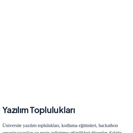
Yazılım Toplulukları
Üniversite yazılım toplulukları, kodlama eğitimleri, hackathon
organizasyonları ve proje geliştirme etkinlikleri düzenler. Sektör