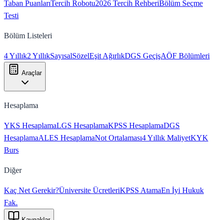
Taban Puanları
Tercih Robotu
2026 Tercih Rehberi
Bölüm Seçme
Testi
Bölüm Listeleri
4 Yıllık
2 Yıllık
Sayısal
Sözel
Eşit Ağırlık
DGS Geçiş
AÖF Bölümleri
Araçlar
Hesaplama
YKS Hesaplama
LGS Hesaplama
KPSS Hesaplama
DGS
Hesaplama
ALES Hesaplama
Not Ortalaması
4 Yıllık Maliyet
KYK
Burs
Diğer
Kaç Net Gerekir?
Üniversite Ücretleri
KPSS Atama
En İyi Hukuk
Fak.
Kaynaklar