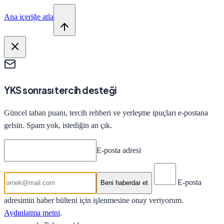
Ana içeriğe atla
YKS sonrası tercih desteği
Güncel taban puanı, tercih rehberi ve yerleşme ipuçları e-postana
gelsin. Spam yok, istediğin an çık.
E-posta adresi
E-posta
Beni haberdar et
adresimin haber bülteni için işlenmesine onay veriyorum.
Aydınlatma metni
.