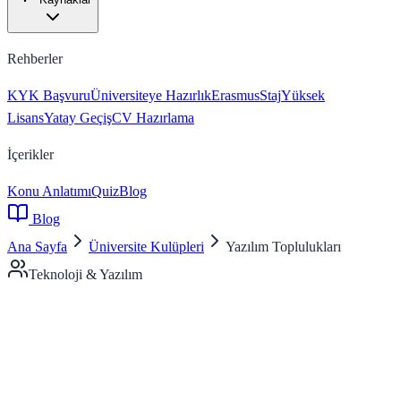
Rehberler
KYK Başvuru
Üniversiteye Hazırlık
Erasmus
Staj
Yüksek
Lisans
Yatay Geçiş
CV Hazırlama
İçerikler
Konu Anlatımı
Quiz
Blog
Blog
Ana Sayfa
Üniversite Kulüpleri
Yazılım Toplulukları
Teknoloji & Yazılım