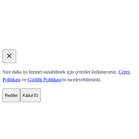
Size daha iyi hizmet sunabilmek için çerezler kullanıyoruz.
Çerez
Politikası
ve
Gizlilik Politikası
'nı inceleyebilirsiniz.
Reddet
Kabul Et