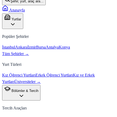
Şehir, yurt, araç ara…
Anasayfa
Yurtlar
Popüler Şehirler
İstanbul
Ankara
İzmir
Bursa
Antalya
Konya
Tüm Şehirler →
Yurt Türleri
Kız Öğrenci Yurtları
Erkek Öğrenci Yurtları
Kız ve Erkek
Yurtları
Üniversiteler →
Bölümler & Tercih
Tercih Araçları