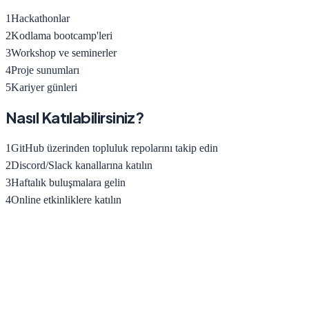
1
Hackathonlar
2
Kodlama bootcamp'leri
3
Workshop ve seminerler
4
Proje sunumları
5
Kariyer günleri
Nasıl Katılabilirsiniz?
1
GitHub üzerinden topluluk repolarını takip edin
2
Discord/Slack kanallarına katılın
3
Haftalık buluşmalara gelin
4
Online etkinliklere katılın