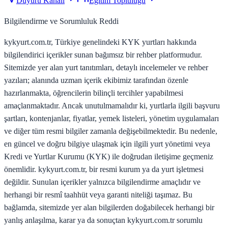
Duyuru Kanalı
Eğitim Topluluğu
Bilgilendirme ve Sorumluluk Reddi
kykyurt.com.tr, Türkiye genelindeki KYK yurtları hakkında
bilgilendirici içerikler sunan bağımsız bir rehber platformudur.
Sitemizde yer alan yurt tanıtımları, detaylı incelemeler ve rehber
yazıları; alanında uzman içerik ekibimiz tarafından özenle
hazırlanmakta, öğrencilerin bilinçli tercihler yapabilmesi
amaçlanmaktadır. Ancak unutulmamalıdır ki, yurtlarla ilgili başvuru
şartları, kontenjanlar, fiyatlar, yemek listeleri, yönetim uygulamaları
ve diğer tüm resmi bilgiler zamanla değişebilmektedir. Bu nedenle,
en güncel ve doğru bilgiye ulaşmak için ilgili yurt yönetimi veya
Kredi ve Yurtlar Kurumu (KYK) ile doğrudan iletişime geçmeniz
önemlidir. kykyurt.com.tr, bir resmi kurum ya da yurt işletmesi
değildir. Sunulan içerikler yalnızca bilgilendirme amaçlıdır ve
herhangi bir resmî taahhüt veya garanti niteliği taşımaz. Bu
bağlamda, sitemizde yer alan bilgilerden doğabilecek herhangi bir
yanlış anlaşılma, karar ya da sonuçtan kykyurt.com.tr sorumlu