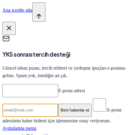
Ana içeriğe atla
YKS sonrası tercih desteği
Güncel taban puanı, tercih rehberi ve yerleşme ipuçları e-postana
gelsin. Spam yok, istediğin an çık.
E-posta adresi
E-posta
Beni haberdar et
adresimin haber bülteni için işlenmesine onay veriyorum.
Aydınlatma metni
.