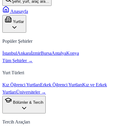
Şehir, yurt, araç ara…
Anasayfa
Yurtlar
Popüler Şehirler
İstanbul
Ankara
İzmir
Bursa
Antalya
Konya
Tüm Şehirler →
Yurt Türleri
Kız Öğrenci Yurtları
Erkek Öğrenci Yurtları
Kız ve Erkek
Yurtları
Üniversiteler →
Bölümler & Tercih
Tercih Araçları