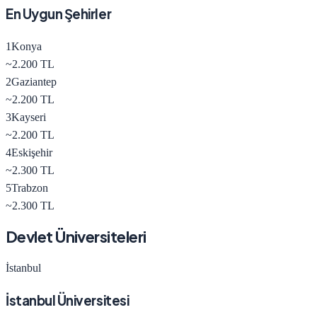
En Uygun Şehirler
1
Konya
~
2.200
TL
2
Gaziantep
~
2.200
TL
3
Kayseri
~
2.200
TL
4
Eskişehir
~
2.300
TL
5
Trabzon
~
2.300
TL
Devlet Üniversiteleri
İstanbul
İstanbul Üniversitesi