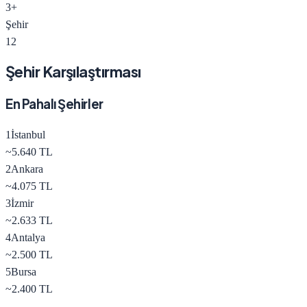
3
+
Şehir
12
Şehir Karşılaştırması
En Pahalı Şehirler
1
İstanbul
~
5.640
TL
2
Ankara
~
4.075
TL
3
İzmir
~
2.633
TL
4
Antalya
~
2.500
TL
5
Bursa
~
2.400
TL