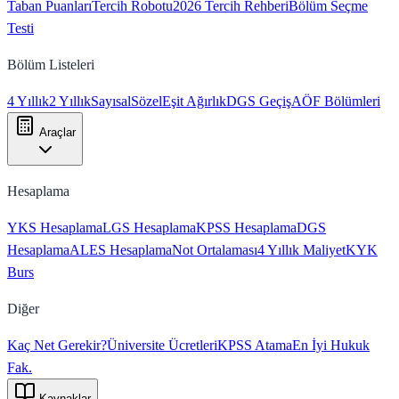
Taban Puanları
Tercih Robotu
2026 Tercih Rehberi
Bölüm Seçme
Testi
Bölüm Listeleri
4 Yıllık
2 Yıllık
Sayısal
Sözel
Eşit Ağırlık
DGS Geçiş
AÖF Bölümleri
Araçlar
Hesaplama
YKS Hesaplama
LGS Hesaplama
KPSS Hesaplama
DGS
Hesaplama
ALES Hesaplama
Not Ortalaması
4 Yıllık Maliyet
KYK
Burs
Diğer
Kaç Net Gerekir?
Üniversite Ücretleri
KPSS Atama
En İyi Hukuk
Fak.
Kaynaklar