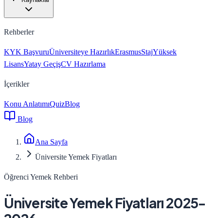
Rehberler
KYK Başvuru
Üniversiteye Hazırlık
Erasmus
Staj
Yüksek
Lisans
Yatay Geçiş
CV Hazırlama
İçerikler
Konu Anlatımı
Quiz
Blog
Blog
Ana Sayfa
Üniversite Yemek Fiyatları
Öğrenci Yemek Rehberi
Üniversite Yemek Fiyatları 2025-