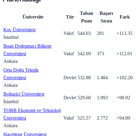
Taban
Başarı
Üniversite
Tür
Fark
Puan
Sırası
Koç Üniversitesi
Vakıf
544.03
281
+
113.35
İstanbul
İhsan Doğramacı Bilkent
Üniversitesi
Vakıf
542.69
373
+
112.01
Ankara
Orta Doğu Teknik
Üniversitesi
Devlet
532.88
1.484
+
102.20
Ankara
Boğaziçi Üniversitesi
Devlet
529.60
1.993
+
98.92
İstanbul
TOBB Ekonomi ve Teknoloji
Üniversitesi
Vakıf
525.57
2.772
+
94.89
Ankara
Hacettepe Üniversitesi