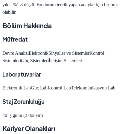
yılda
%1.8 düştü
.
Bu durum tercih yapan adaylar için bir fırsat
olabilir.
Bölüm Hakkında
Müfredat
Devre Analizi
Elektronik
Sinyaller ve Sistemler
Kontrol
Sistemleri
Güç Sistemleri
İletişim Sistemleri
Laboratuvarlar
Elektronik Lab
Güç Lab
Kontrol Lab
Telekomünikasyon Lab
Staj Zorunluluğu
40 iş günü (2 dönem)
Kariyer Olanakları