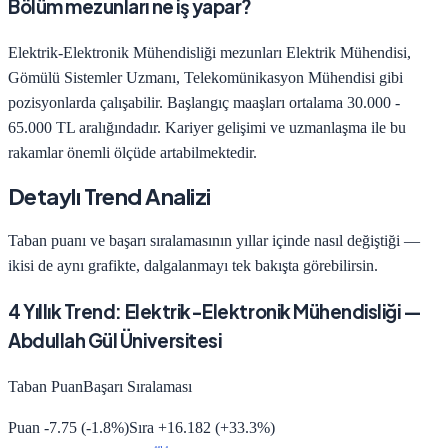
Bölüm mezunları ne iş yapar?
Elektrik-Elektronik Mühendisliği
mezunları
Elektrik Mühendisi,
Gömülü Sistemler Uzmanı, Telekomünikasyon Mühendisi
gibi
pozisyonlarda çalışabilir. Başlangıç maaşları ortalama
30.000 -
65.000 TL
aralığındadır. Kariyer gelişimi ve uzmanlaşma ile bu
rakamlar önemli ölçüde artabilmektedir.
Detaylı Trend Analizi
Taban puanı ve başarı sıralamasının yıllar içinde nasıl değiştiği —
ikisi de aynı grafikte, dalgalanmayı tek bakışta görebilirsin.
4
Yıllık Trend:
Elektrik-Elektronik Mühendisliği
—
Abdullah Gül Üniversitesi
Taban Puan
Başarı Sıralaması
Puan
-7.75
(
-1.8
%)
Sıra
+
16.182
(
+
33.3
%)
441.4