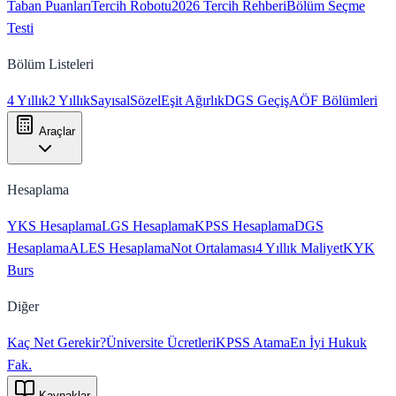
Taban Puanları
Tercih Robotu
2026 Tercih Rehberi
Bölüm Seçme
Testi
Bölüm Listeleri
4 Yıllık
2 Yıllık
Sayısal
Sözel
Eşit Ağırlık
DGS Geçiş
AÖF Bölümleri
Araçlar
Hesaplama
YKS Hesaplama
LGS Hesaplama
KPSS Hesaplama
DGS
Hesaplama
ALES Hesaplama
Not Ortalaması
4 Yıllık Maliyet
KYK
Burs
Diğer
Kaç Net Gerekir?
Üniversite Ücretleri
KPSS Atama
En İyi Hukuk
Fak.
Kaynaklar