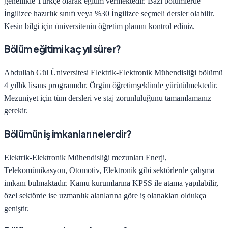
genellikle Türkçe olarak eğitim vermektedir. Bazı bölümlerde
İngilizce hazırlık sınıfı veya %30 İngilizce seçmeli dersler olabilir.
Kesin bilgi için üniversitenin öğretim planını kontrol ediniz.
Bölüm eğitimi kaç yıl sürer?
Abdullah Gül Üniversitesi
Elektrik-Elektronik Mühendisliği
bölümü
4
yıllık lisans programıdır.
Örgün öğretim
şeklinde yürütülmektedir.
Mezuniyet için tüm dersleri ve staj zorunluluğunu tamamlamanız
gerekir.
Bölümün iş imkanları nelerdir?
Elektrik-Elektronik Mühendisliği
mezunları
Enerji,
Telekomünikasyon, Otomotiv, Elektronik
gibi sektörlerde çalışma
imkanı bulmaktadır. Kamu kurumlarına KPSS ile atama yapılabilir,
özel sektörde ise uzmanlık alanlarına göre iş olanakları oldukça
geniştir.