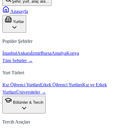
Şehir, yurt, araç ara…
Anasayfa
Yurtlar
Popüler Şehirler
İstanbul
Ankara
İzmir
Bursa
Antalya
Konya
Tüm Şehirler →
Yurt Türleri
Kız Öğrenci Yurtları
Erkek Öğrenci Yurtları
Kız ve Erkek
Yurtları
Üniversiteler →
Bölümler & Tercih
Tercih Araçları