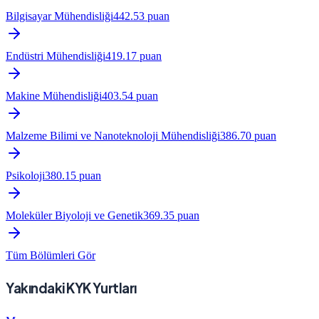
Bilgisayar Mühendisliği
442.53
puan
Endüstri Mühendisliği
419.17
puan
Makine Mühendisliği
403.54
puan
Malzeme Bilimi ve Nanoteknoloji Mühendisliği
386.70
puan
Psikoloji
380.15
puan
Moleküler Biyoloji ve Genetik
369.35
puan
Tüm Bölümleri Gör
Yakındaki KYK Yurtları