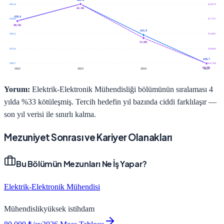
441.4
42.073
42.1K
438.4
438.8
47.737
48.5K
435.9
436.1
53.401
55.0K
433.4
59.064
430.7
430.7
64.728
64.7K
2022
2023
2024
2025
Yorum:
Elektrik-Elektronik Mühendisliği bölümünün sıralaması 4
yılda %33 kötüleşmiş. Tercih hedefin yıl bazında ciddi farklılaşır —
son yıl verisi ile sınırlı kalma.
Mezuniyet Sonrası ve Kariyer Olanakları
Bu Bölümün Mezunları Ne İş Yapar?
Elektrik-Elektronik Mühendisi
Mühendislik
yüksek
istihdam