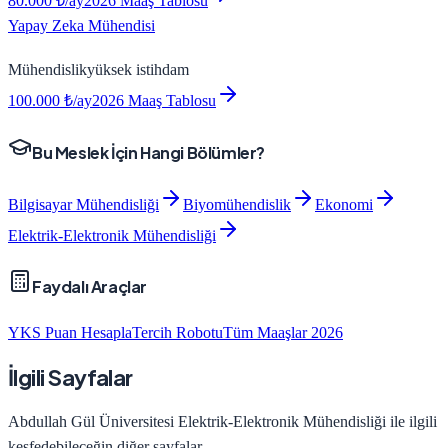
80.000
₺/ay
2026 Maaş Tablosu
Yapay Zeka Mühendisi
Mühendislik
yüksek
istihdam
100.000
₺/ay
2026 Maaş Tablosu
Bu Meslek İçin Hangi Bölümler?
Bilgisayar Mühendisliği
Biyomühendislik
Ekonomi
Elektrik-Elektronik Mühendisliği
Faydalı Araçlar
YKS Puan Hesapla
Tercih Robotu
Tüm Maaşlar 2026
İlgili Sayfalar
Abdullah Gül Üniversitesi
Elektrik-Elektronik Mühendisliği
ile ilgili
keşfedebileceğin diğer sayfalar.