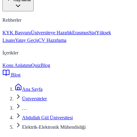
Rehberler
KYK Başvuru
Üniversiteye Hazırlık
Erasmus
Staj
Yüksek
Lisans
Yatay Geçiş
CV Hazırlama
İçerikler
Konu Anlatımı
Quiz
Blog
Blog
Ana Sayfa
Üniversiteler
…
Abdullah Gül Üniversitesi
Elektrik-Elektronik Mühendisliği