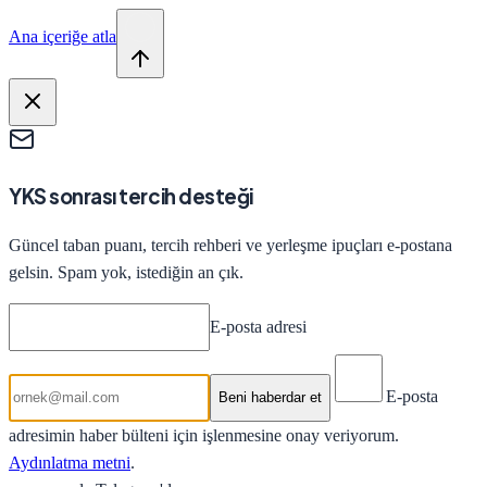
Ana içeriğe atla
YKS sonrası tercih desteği
Güncel taban puanı, tercih rehberi ve yerleşme ipuçları e-postana
gelsin. Spam yok, istediğin an çık.
E-posta adresi
E-posta
Beni haberdar et
adresimin haber bülteni için işlenmesine onay veriyorum.
Aydınlatma metni
.