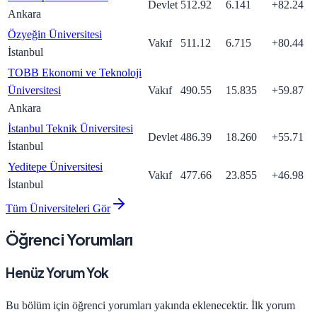
Devlet
512.92
6.141
+
82.24
Ankara
Özyeğin Üniversitesi
Vakıf
511.12
6.715
+
80.44
İstanbul
TOBB Ekonomi ve Teknoloji
Üniversitesi
Vakıf
490.55
15.835
+
59.87
Ankara
İstanbul Teknik Üniversitesi
Devlet
486.39
18.260
+
55.71
İstanbul
Yeditepe Üniversitesi
Vakıf
477.66
23.855
+
46.98
İstanbul
Tüm Üniversiteleri Gör
Öğrenci Yorumları
Henüz Yorum Yok
Bu bölüm için öğrenci yorumları yakında eklenecektir. İlk yorum